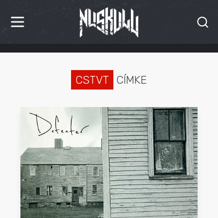
HÍREK
KRITIKÁK
CSTVT
CÍMKE
BESZÁMOLÓK
INTERJÚK
PREMIEREK
KULT
MÁSVILÁG
BLOG