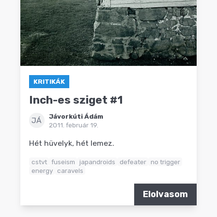
KRITIKÁK
Inch-es sziget #1
Jávorkúti Ádám
JÁ
2011. február 19.
Hét hüvelyk, hét lemez.
cstvt
fuseism
japandroids
defeater
no trigger
energy
caravels
Elolvasom