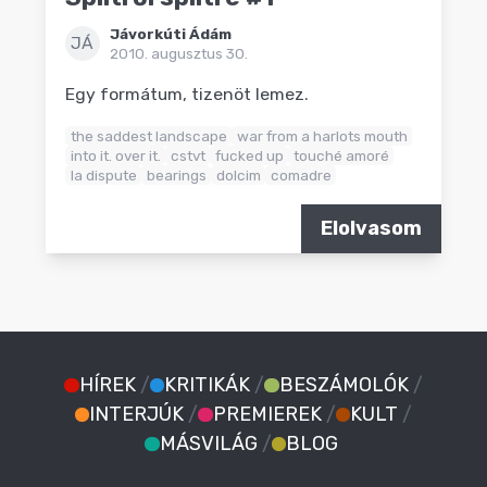
Jávorkúti Ádám
JÁ
2010. augusztus 30.
Egy formátum, tizenöt lemez.
the saddest landscape
war from a harlots mouth
into it. over it.
cstvt
fucked up
touché amoré
la dispute
bearings
dolcim
comadre
Elolvasom
HÍREK
/
KRITIKÁK
/
BESZÁMOLÓK
/
INTERJÚK
/
PREMIEREK
/
KULT
/
MÁSVILÁG
/
BLOG