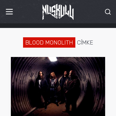
HÍREK
KRITIKÁK
BLOOD MONOLITH
CÍMKE
BESZÁMOLÓK
INTERJÚK
PREMIEREK
KULT
MÁSVILÁG
BLOG