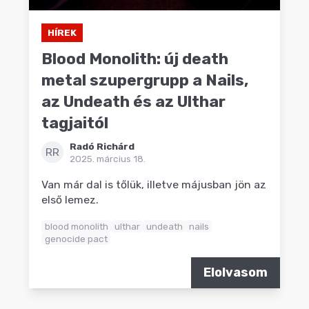
HÍREK
Blood Monolith: új death
metal szupergrupp a Nails,
az Undeath és az Ulthar
tagjaitól
Radó Richárd
RR
2025. március 18.
Van már dal is tőlük, illetve májusban jön az
első lemez.
blood monolith
ulthar
undeath
nails
genocide pact
Elolvasom