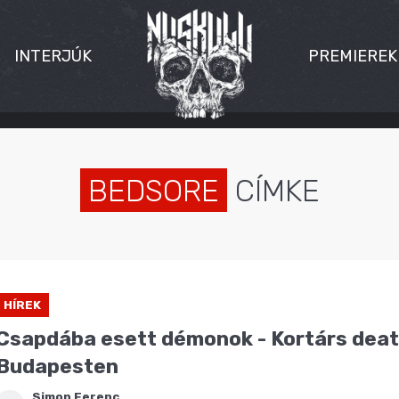
INTERJÚK
PREMIEREK
BEDSORE
CÍMKE
HÍREK
Csapdába esett démonok - Kortárs deat
Budapesten
Simon Ferenc