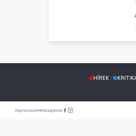
BLOG
HÍREK
/
KRITIK
Impresszum
Médiaajánlat