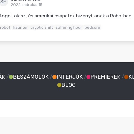
SF
2022. március 15.
Angol, olasz, és amerikai csapatok bizonyítanak a Robotban.
robot
haunter
cryptic shift
suffering hour
bedsore
ÁK
/
BESZÁMOLÓK
/
INTERJÚK
/
PREMIEREK
/
K
BLOG