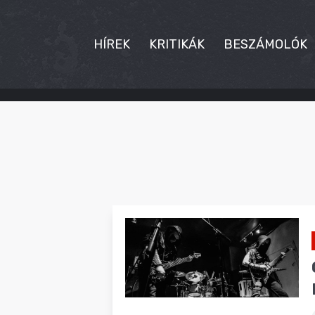
HÍREK
KRITIKÁK
BESZÁMOLÓK
HÍREK
KRITIKÁK
BESZÁMOLÓK
INTERJÚK
PREMIEREK
KULT
MÁSVILÁG