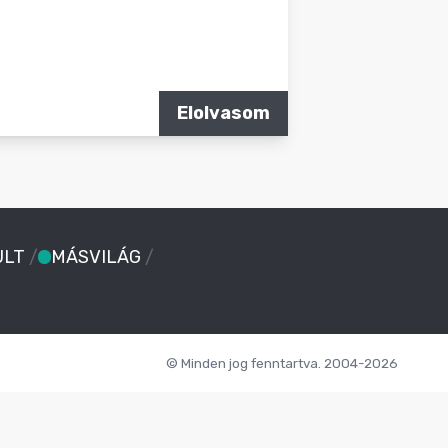
Elolvasom
ULT
/
MÁSVILÁG
/
© Minden jog fenntartva. 2004-2026