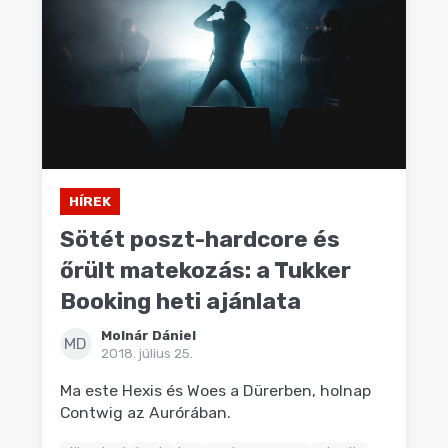
HÍREK
Sötét poszt-hardcore és
őrült matekozás: a Tukker
Booking heti ajánlata
Molnár Dániel
MD
2018. július 25.
Ma este Hexis és Woes a Dürerben, holnap
Contwig az Aurórában.