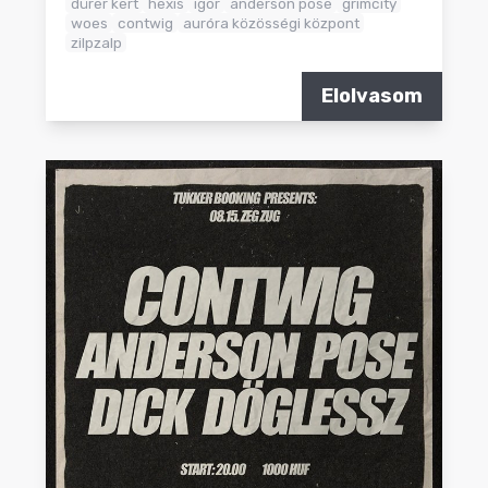
dürer kert
hexis
igor
anderson pose
grimcity
woes
contwig
auróra közösségi központ
zilpzalp
Elolvasom