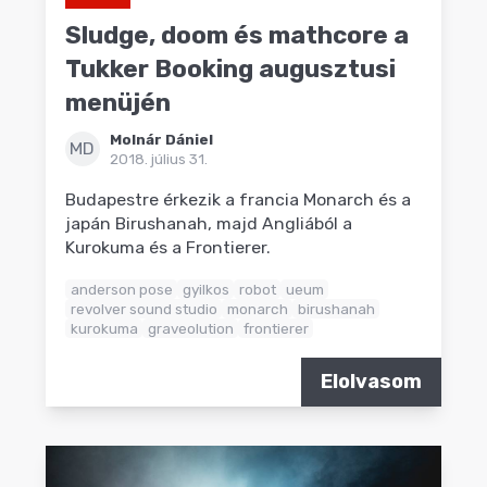
Sludge, doom és mathcore a
Tukker Booking augusztusi
menüjén
Molnár Dániel
MD
2018. július 31.
Budapestre érkezik a francia Monarch és a
japán Birushanah, majd Angliából a
Kurokuma és a Frontierer.
anderson pose
gyilkos
robot
ueum
revolver sound studio
monarch
birushanah
kurokuma
graveolution
frontierer
Elolvasom