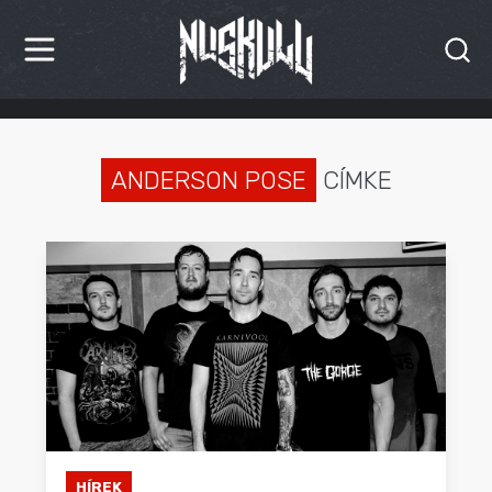
HÍREK
KRITIKÁK
ANDERSON POSE
CÍMKE
BESZÁMOLÓK
INTERJÚK
PREMIEREK
KULT
MÁSVILÁG
BLOG
HÍREK