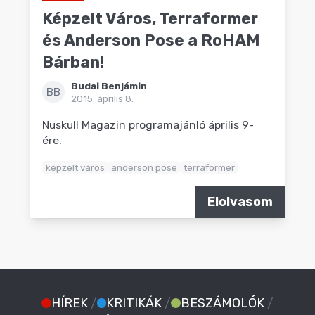
Képzelt Város, Terraformer
és Anderson Pose a RoHAM
Bárban!
Budai Benjámin
BB
2015. április 8.
Nuskull Magazin programajánló április 9-
ére.
képzelt város
anderson pose
terraformer
Elolvasom
HÍREK
/
KRITIKÁK
/
BESZÁMOLÓK
/