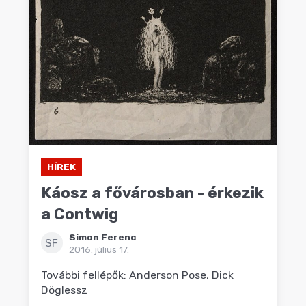
HÍREK
Káosz a fővárosban - érkezik
a Contwig
Simon Ferenc
SF
2016. július 17.
További fellépők: Anderson Pose, Dick
Döglessz