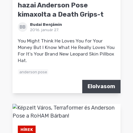
hazai Anderson Pose
kimaxolta a Death Grips-t
Budai Benjámin
BB
2016. január 27.
You Might Think He Loves You for Your
Money But I Know What He Really Loves You
For It's Your Brand New Leopard Skin Pillbox
Hat.
anderson pose
Elolvasom
HÍREK