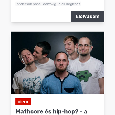
anderson pose
contwig
dick döglessz
Elolvasom
HÍREK
Mathcore és hip-hop? - a