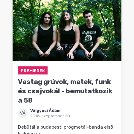
PREMIEREK
Vastag grúvok, matek, funk
és csajvokál - bemutatkozik
a 58
Völgyesi Ádám
VÁ
2018. szeptember 20.
Debütál a budapesti progmetál-banda első
kislemeze.