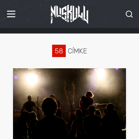
HÍREK
KRITIKÁK
58
CÍMKE
BESZÁMOLÓK
INTERJÚK
PREMIEREK
KULT
MÁSVILÁG
BLOG