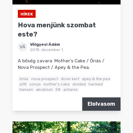
HÍREK
Hova menjünk szombat
este?
Völgyesi Ádám
VÁ
2018. december 1.
A bőség zavara: Mother's Cake / Óriás /
Nova Prospect / Apey & the Pea.
óriás
nova prospect
dürer kert
apey & the pea
a38
sonya
mother's cake
divided
harmed
tiansen
akvárium
58
antares
Elolvasom