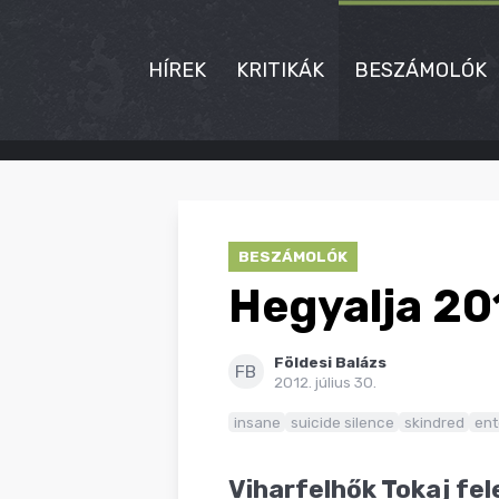
HÍREK
KRITIKÁK
BESZÁMOLÓK
HÍREK
KRITIKÁK
BESZÁMOLÓK
BESZÁMOLÓK
Hegyalja 201
INTERJÚK
Földesi Balázs
PREMIEREK
FB
2012. július 30.
KULT
insane
suicide silence
skindred
ent
MÁSVILÁG
Viharfelhők Tokaj fel