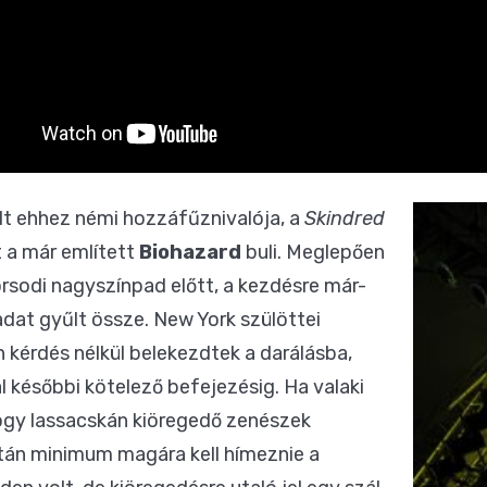
olt ehhez némi hozzáfűznivalója, a
Skindred
t a már említett
Biohazard
buli. Meglepően
rsodi nagyszínpad előtt, a kezdésre már-
adat gyűlt össze. New York szülöttei
 kérdés nélkül belekezdtek a darálásba,
 későbbi kötelező befejezésig. Ha valaki
hogy lassacskán kiöregedő zenészek
után minimum magára kell hímeznie a