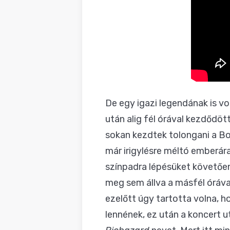
De egy igazi legendának is v
után alig fél órával kezdődöt
sokan kezdtek tolongani a Bo
már irigylésre méltó emberár
színpadra lépésüket követően
meg sem állva a másfél órával
ezelőtt úgy tartotta volna, 
lennének, ez után a koncert 