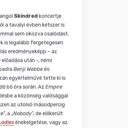
z angol
Skindred
koncertje
i a tavalyi évben kétszer is
alommal sem okozva csalódást.
ek is legalább fergetegesen
brálás eredményeképp – az
e
előadása után -, némi
npadra
Benji Webbe
és
zán egyértelművé tette ki is
dő bő óra során. Az
Empire
nélésbe a közönség valósággal
észen az utolsó másodpercig
ce
”, a „
Nobody
”, de előkerült
Ladies
énekelgetése, vagy az