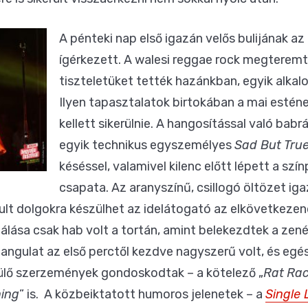
A pénteki nap első igazán velős bulijának a
ígérkezett. A walesi reggae rock megteremtő
tiszteletüket tették hazánkban, egyik alk
Ilyen tapasztalatok birtokában a mai estén
kellett sikerülnie. A hangosítással való ba
egyik technikus egyszemélyes
Sad But Tru
késéssel, valamivel kilenc előtt lépett a szí
csapata. Az aranyszínű, csillogó öltözet iga
rult dolgokra készülhet az idelátogató az elkövetkezen
nálása csak hab volt a tortán, amint belekezdtek a ze
hangulat az első perctől kezdve nagyszerű volt, és eg
ndülő szerzemények gondoskodtak – a kötelező „
Rat
Ra
ing
” is. A közbeiktatott humoros jelenetek – a
Single 