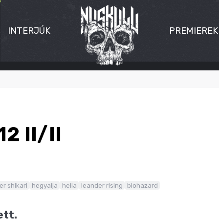
INTERJÚK
PREMIEREK
2 II/II
er shikari
hegyalja
helia
leander rising
biohazard
ett.