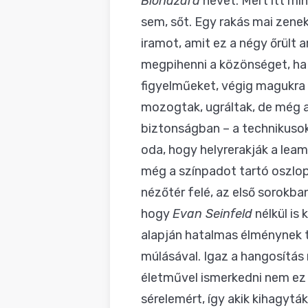
Biohazard
nevet. Mert itt min
sem, sőt. Egy rakás mai zenek
iramot, amit ez a négy őrült 
megpihenni a közönséget, ha
figyelműeket, végig magukra 
mozogtak, ugráltak, de még 
biztonságban – a technikusok
oda, hogy helyrerakják a leam
még a színpadot tartó oszlop
nézőtér felé, az első sorokba
hogy
Evan Seinfeld
nélkül is
alapján hatalmas élménynek t
múlásával. Igaz a hangosítás
életművel ismerkedni nem ez 
sérelemért, így akik kihagytá