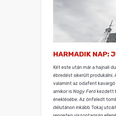
HARMADIK NAP: J
Két este után már a hajnali 
ébredést sikerült produkálni.
valamint az odafent kavargó
amikor is
Nagy Feró
kezdett b
éneklésébe. Az önfeledt tomb
délutánon inkább Tokaj utcái
rengeteg viszontagság ellenér