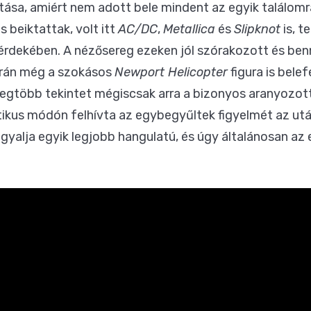
tása, amiért nem adott bele mindent az egyik találomra
 beiktattak, volt itt
AC/DC
,
Metallica
és
Slipknot
is, 
 érdekében. A nézősereg ezeken jól szórakozott és ben
során még a szokásos
Newport Helicopter
figura is belef
 legtöbb tekintet mégiscsak arra a bizonyos aranyozo
tikus módón felhívta az egybegyűltek figyelmét az u
egyalja egyik legjobb hangulatú, és úgy általánosan az 