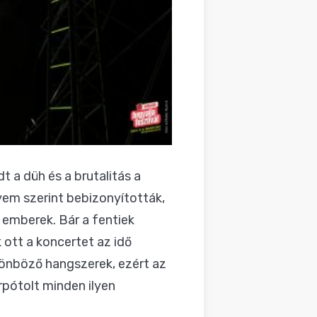
 a düh és a brutalitás a
yem szerint bebizonyították,
z emberek. Bár a fentiek
 ott a koncertet az idő
lönböző hangszerek, ezért az
rpótolt minden ilyen