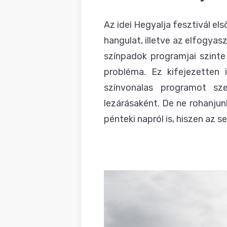
BLOG
Az idei Hegyalja fesztivál els
hangulat, illetve az elfogya
színpadok programjai szinte
probléma. Ez kifejezetten 
színvonalas programot sz
lezárásaként. De ne rohanjun
pénteki napról is, hiszen az 