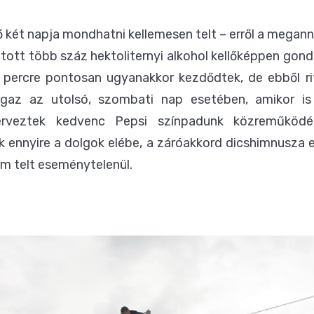
ő két napja mondhatni kellemesen telt – erről a meganny
sztott több száz hektoliternyi alkohol kellőképpen gon
 percre pontosan ugyanakkor kezdődtek, de ebből r
igaz az utolsó, szombati nap esetében, amikor i
erveztek kedvenc Pepsi színpadunk közreműködé
k ennyire a dolgok elébe, a záróakkord dicshimnusza
sem telt eseménytelenül.