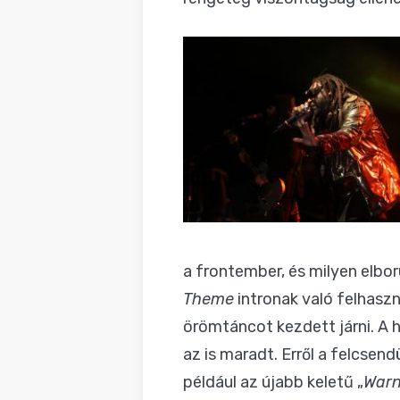
a frontember, és milyen elbo
Theme
intronak való felhasz
örömtáncot kezdett járni. A 
az is maradt. Erről a felcse
például az újabb keletű „
Warn