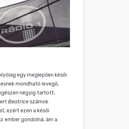
folyólag egy meglepően késői
lemesnek mondható levegő,
gészen négyig tartott,
mert
Beatrice
számok
, ezért ezen a késői
 az ember gondolná, ám a