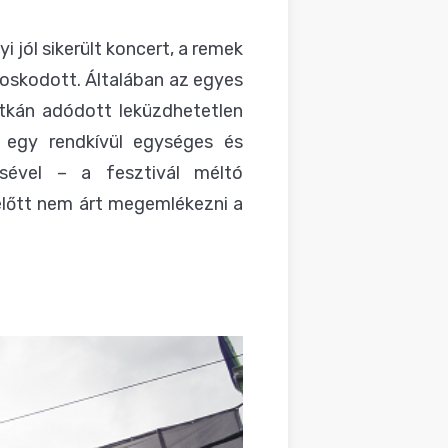
i jól sikerült koncert, a remek
doskodott. Általában az egyes
itkán adódott leküzdhetetlen
s egy rendkívül egységes és
sével – a fesztivál méltó
 előtt nem árt megemlékezni a