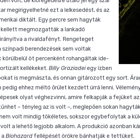
den volt, de kiöregedésre utaló jel egy szál
ar megirigyelhetné ezt a lelkesedést, és az
amerikai diktált. Egy percre sem hagyták
 kellett megmozgatták a lankadó
irányítva a rivaldafényt. Rengeteget
a színpadi berendezések sem voltak
 körülbelül öt percenként rohangáltak ide-
ortizált kellékeket.
Billy Graziadei
egy ízben
okat is megmászta, és onnan gitározott egy sort. Áradt
n pedig ehhez méltó őrület kezdett úrrá lenni. Vélemén
 képesek olyat véghezvinni, amire felkapják a fejüket a
űnhet – tényleg az is volt –, meglepően sokan hagyták
 nem volt mindig tökéletes, sokszor egybefolytak a kü
volt a lehető legjobb alkalom. A produkció azonban ká
k a
Biohazard
fellépését örökre bánhatják e tettüket.