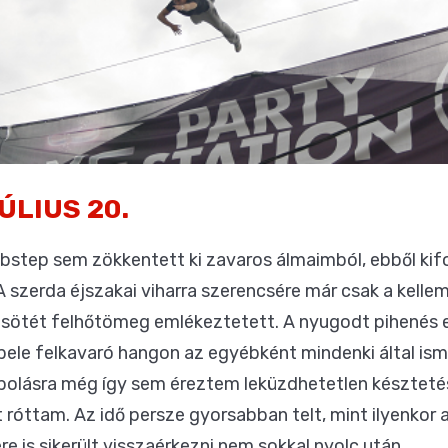
ÚLIUS 20.
dubstep sem zökkentett ki zavaros álmaimból, ebből ki
 A szerda éjszakai viharra szerencsére már csak a kel
 sötét felhőtömeg emlékeztetett. A nyugodt pihenés e
ele felkavaró hangon az egyébként mindenki által is
olásra még így sem éreztem leküzdhetetlen késztetést
t róttam. Az idő persze gyorsabban telt, mint ilyenkor
e is sikerült visszaérkezni nem sokkal nyolc után.