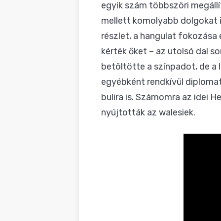
egyik szám többszöri megállí
mellett komolyabb dolgokat is
részlet, a hangulat fokozása
kérték őket – az utolsó dal 
betöltötte a színpadot, de a
egyébként rendkívül diploma
bulira is. Számomra az idei H
nyújtották az walesiek.