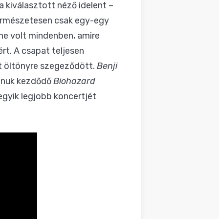
 kiválasztott néző idelent –
természetesen csak egy-egy
ne volt mindenben, amire
ért. A csapat teljesen
tt öltönyre szegeződött.
Benji
tánuk kezdődő
Biohazard
egyik legjobb koncertjét