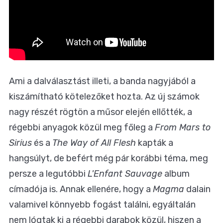
Ami a dalválasztást illeti, a banda nagyjából a
kiszámítható kötelezőket hozta. Az új számok
nagy részét rögtön a műsor elején ellőtték, a
régebbi anyagok közül meg főleg a
From Mars to
Sirius
és a
The Way of All Flesh
kapták a
hangsúlyt, de befért még pár korábbi téma, meg
persze a legutóbbi
L'Enfant Sauvage
album
címadója is. Annak ellenére, hogy a
Magma
dalain
valamivel könnyebb fogást találni, egyáltalán
nem lógtak ki a régebbi darabok közül, hiszen a