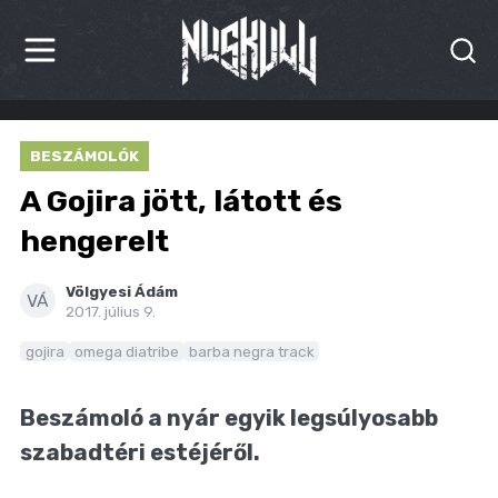
HÍREK
BESZÁMOLÓK
KRITIKÁK
A Gojira jött, látott és
BESZÁMOLÓK
hengerelt
INTERJÚK
Völgyesi Ádám
VÁ
2017. július 9.
PREMIEREK
gojira
omega diatribe
barba negra track
KULT
Beszámoló a nyár egyik legsúlyosabb
MÁSVILÁG
szabadtéri estéjéről.
BLOG