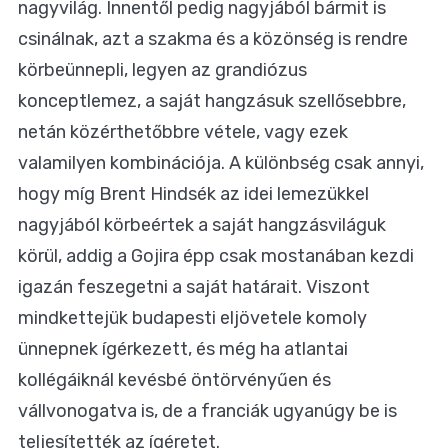
nagyvilág. Innentől pedig nagyjából bármit is
csinálnak, azt a szakma és a közönség is rendre
körbeünnepli, legyen az grandiózus
konceptlemez, a saját hangzásuk szellősebbre,
netán közérthetőbbre vétele, vagy ezek
valamilyen kombinációja. A különbség csak annyi,
hogy míg Brent Hindsék az idei lemezükkel
nagyjából körbeértek a saját hangzásviláguk
körül, addig a Gojira épp csak mostanában kezdi
igazán feszegetni a saját határait. Viszont
mindkettejük budapesti eljövetele komoly
ünnepnek ígérkezett, és még ha atlantai
kollégáiknál kevésbé öntörvényűen és
vállvonogatva is, de a franciák ugyanúgy be is
teljesítették az ígéretet.