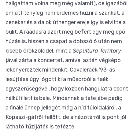
hallgattam volna meg még valamit), de igazából
emiatt tényleg nem érdemes húzni a szánkat, a
zenekar és a dalok úthenger ereje így is elvitte a
bulit. A ráadásra azért még befért egy meglepő
húzás is, hiszen a csapat a dobszóló után nem
kisebb örökzölddel, mint a
Sepultura
Territory
-
jával zárta a koncertet, amivel aztán végképp
lekenyereztek mindenkit. Cavaleráék '93-as
lesújtása úgy lógott ki a műsorból a faék
egyszerűségével, hogy közben hangulatra csont
nélkül illett is bele. Mindennek a tetejébe pedig
a finálé ünnep jellegét még a híd túloldaláról, a
Kopaszi-gátről fellőtt, de a nézőtérről is pont jól
látható tűzijáték is tetézte.