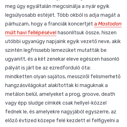
meg úgy egyáltalán megcsinálja a nyár egyik
legsúlyosabb estéjét. Több okból is adja magát a
párhuzam, hogy a franciák koncertjét
a
Mastodon
múlt havi fellépésével
hasonlítsuk össze, hiszen
utóbbi ugyanúgy napjaink egyik vezető neve, akik
szintén legfrissebb lemezüket mutatták be
ugyanitt, és a két zenekar eleve egészen hasonló
pályát is járt be az ezredforduló óta:
mindketten olyan sajátos, messziről felismerhető
hangzásvilágokat alakítottak ki maguknak a
metálon belül, amelyeket a prog, groove, death
vagy épp sludge címkék csak hellyel-közzel
fednek le, és amelyekre nagyjából egyszerre, az
előző évtized közepe felé kezdett el felfigyelni a