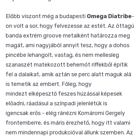
Előbb viszont még a budapesti
Omega Diatribe
-
on volt a sor, hogy felvezesse az estét. Az öttagú
banda extrém groove metalként határozza meg
magát, ami nagyjából annyit tesz, hogy a dohos
pincébe lehangolt, vastag, és nem mellesleg
szanaszét matekozott behemót riffekből építik
fel a dalaikat, amik aztán se perc alatt maguk alá
is temetik az embert. Főleg, hogy
mindezt elképesztő feszes húzással képesek
előadni, ráadásul a színpadi jelenlétük is
igencsak erős - elég ránézni Komáromi Gergely
frontemberre, és máris érezhető, hogy itt valami
nem mindennapi produkcióval állunk szemben. Az