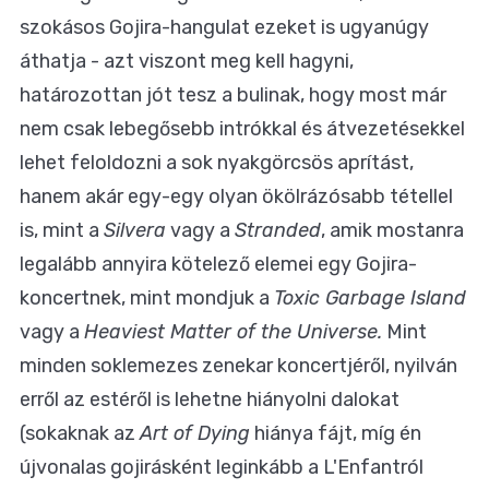
szokásos Gojira-hangulat ezeket is ugyanúgy
áthatja - azt viszont meg kell hagyni,
határozottan jót tesz a bulinak, hogy most már
nem csak lebegősebb intrókkal és átvezetésekkel
lehet feloldozni a sok nyakgörcsös aprítást,
hanem akár egy-egy olyan ökölrázósabb tétellel
is, mint a
Silvera
vagy a
Stranded
, amik mostanra
legalább annyira kötelező elemei egy Gojira-
koncertnek, mint mondjuk a
Toxic Garbage Island
vagy a
Heaviest Matter of the Universe.
Mint
minden soklemezes zenekar koncertjéről, nyilván
erről az estéről is lehetne hiányolni dalokat
(sokaknak az
Art of Dying
hiánya fájt, míg én
újvonalas gojirásként leginkább a L'Enfantról