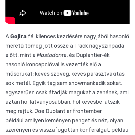
A
Gojira
fél kilences kezdésére nagyjából hasonló
méretű tömeg jött össze a Track nagyszínpada
előtt, mint a
Mastodon
ra, és Duplantier-ék
hasonló koncepcióval is vezették elő a
műsorukat: kevés szöveg, kevés parasztvakítás,
sok metál. Egyik tag sem showmankedik sokat,
egyszerűen csak átadják magukat a zenének, ami
aztán hol látványosabban, hol kevésbé látszik
meg rajtuk. Joe Duplantier frontember
például amilyen keményen penget és néz, olyan
szerényen és visszafogottan konferálgat, például