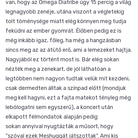
van, hogy az Omega Diatribe úgy 15 percig a világ
legnagyobb zenéje, utána viszont a végletekig
tolt töménysége miatt elég könnyen meg tudja
feküdni az ember gyomrát. Élőben pedig ez is
még inkább igaz, főleg, ha még a hangzásban
sincs meg az az átütő erő, ami a lemezeket hajtja.
Nagyjából ez történt most is. Bár elég sokan
nézték meg a zenekart, de jól láthatóan a
legtöbben nem nagyon tudtak velük mit kezdeni,
csak dermedten álltak a színpad előtt (mondjuk
meg kell hagyni, ezt a fajta matekot tényleg még
lebólogatni sem egyszerű), a koncert után
elkapott félmondatok alapján pedig
sokan annyival nyugtázták a műsort, hogy
"szóval ezek Meshuggát játszottak". Ami kis