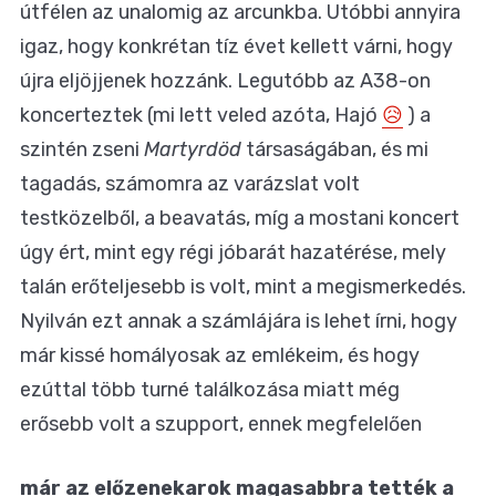
útfélen az unalomig az arcunkba. Utóbbi annyira
igaz, hogy konkrétan tíz évet kellett várni, hogy
újra eljöjjenek hozzánk. Legutóbb az A38-on
koncerteztek (mi lett veled azóta, Hajó
😥
) a
szintén zseni
Martyrdöd
társaságában, és mi
tagadás, számomra az varázslat volt
testközelből, a beavatás, míg a mostani koncert
úgy ért, mint egy régi jóbarát hazatérése, mely
talán erőteljesebb is volt, mint a megismerkedés.
Nyilván ezt annak a számlájára is lehet írni, hogy
már kissé homályosak az emlékeim, és hogy
ezúttal több turné találkozása miatt még
erősebb volt a szupport, ennek megfelelően
már az előzenekarok magasabbra tették a