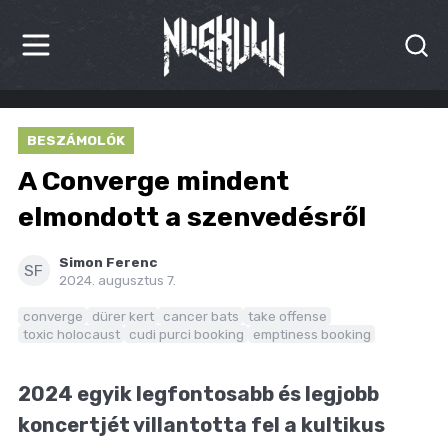
HÍREK
BESZÁMOLÓK
KRITIKÁK
A Converge mindent
BESZÁMOLÓK
elmondott a szenvedésről
INTERJÚK
Simon Ferenc
SF
2024. augusztus 7.
PREMIEREK
converge
dürer kert
cancer bats
take offense
toxic holocaust
cudi purci booking
emptiness booking
KULT
MÁSVILÁG
2024 egyik legfontosabb és legjobb
koncertjét villantotta fel a kultikus
BLOG