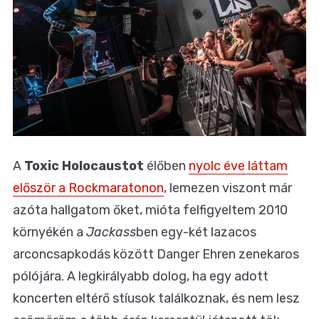
A
Toxic Holocaustot
élőben
nyolc éve láttam
először a Rockmaratonon
, lemezen viszont már
azóta hallgatom őket, mióta felfigyeltem 2010
környékén a
Jackass
ben egy-két lazacos
arconcsapkodás között Danger Ehren zenekaros
pólójára. A legkirályabb dolog, ha egy adott
koncerten eltérő stíusok találkoznak, és nem lesz