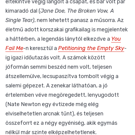
eltekintve végig lángolt a csapat, és bár volt pár
kimaradó dal (
Jane Doe, The Broken Vow, A
Single Tear)
, nem lehetett panasz a műsorra. Az
életmű adott korszakai grafikailag is megjelentek
a háttérben, a legendás lánytól elkezdve a
You
Fail Me
-n keresztül a
Petitioning the Empty Sky
-
ig igazi időutazás volt. A számok között
jóformán semmi beszéd nem volt, teljesen
átszellemülve, lecsupaszítva tombolt végig a
salemi gépezet. A zenekar láthatóan, a jó
értelemben véve megöregedett, lenyugodott
(Nate Newton egy évtizede még elég
elviselhetetlen arcnak tűnt), és teljesen
összeforrt ez a négy egyéniség, akik egymás
nélkül már szinte elképzelhetetlenek.