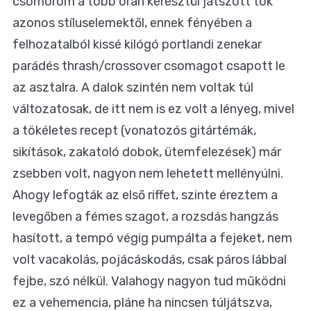
csömöröm a több órán keresztül játszott tök
azonos stíluselemektől, ennek fényében a
felhozatalból kissé kilógó portlandi zenekar
parádés thrash/crossover csomagot csapott le
az asztalra. A dalok szintén nem voltak túl
változatosak, de itt nem is ez volt a lényeg, mivel
a tökéletes recept (vonatozós gitártémák,
sikítások, zakatoló dobok, ütemfelezések) már
zsebben volt, nagyon nem lehetett mellényúlni.
Ahogy lefogták az első riffet, szinte éreztem a
levegőben a fémes szagot, a rozsdás hangzás
hasított, a tempó végig pumpálta a fejeket, nem
volt vacakolás, pojácáskodás, csak páros lábbal
fejbe, szó nélkül. Valahogy nagyon tud működni
ez a vehemencia, pláne ha nincsen túljátszva,