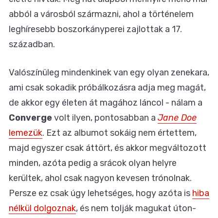
abból a városból származni, ahol a történelem
leghíresebb boszorkányperei zajlottak a 17.
században.
Valószínüleg mindenkinek van egy olyan zenekara,
ami csak sokadik próbálkozásra adja meg magát,
de akkor egy életen át magához láncol - nálam a
Converge
volt ilyen, pontosabban a
Jane Doe
lemezük
. Ezt az albumot sokáig nem értettem,
majd egyszer csak áttört, és akkor megváltozott
minden, azóta pedig a srácok olyan helyre
kerültek, ahol csak nagyon kevesen trónolnak.
Persze ez csak úgy lehetséges, hogy azóta is
hiba
nélkül dolgoznak
, és nem tolják magukat úton-