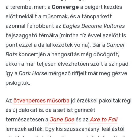
a terembe, mert a
Converge
a beígért kezdés
előtt nekiállt a műsornak, és a táncparkett
azonnal felrobbant az
Eagles Become Vultures
fejszaggató témáira (mintha tíz évvel ezelőtt is
pont ezzel a dallal kezdtek volna). Bár a
Cancer
Bats
koncertjén a hangosítás még döcögött,
ekkorra már teljesen élvezhetően szólt a színpad,
így a
Dark Horse
mérgező riffjeit már megigézve
pislogtuk.
Az
ötvenperces műsorba
jó érzékkel pakoltak régi
és új dalokat is, de a setlist gerincét
természetesen a
Jane Doe
és az
Axe to Fall
lemezek adták. Egy kis szusszanásnyi leállástól