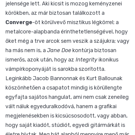
jelensége lett. Aki kicsit is mozog keményzenei
körökben, az már biztosan találkozott a
Converge
-öt körülvevő misztikus légkörrel; a
metalcore-alapbanda érinthetetlenségével, hogy
őket még a trve arcok sem veszik a szájukra; vagy
ha más nem is, a
Jane Doe
kontúrja biztosan
ismerős, azok után, hogy az
Integrity
ikonikus
vámpírkoponyáját is sarokba szorította.
Leginkább Jacob Bannonnak és Kurt Ballounak
köszönhetően a csapatot mindig is körüllengte
egyfajta sajátos hangulat, ami nem csak zeneileg
vált náluk egyeduralkodóvá, hanem a grafikai
megjelenésekben is kicsúcsosodott, vagy abban,
hogy saját kiadót, stúdiót, egyedi gitármárkát is
életre hívtak. Meg hát alapból mennyire menő már