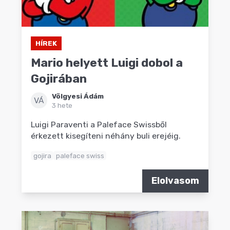
HÍREK
Mario helyett Luigi dobol a
Gojirában
Völgyesi Ádám
VÁ
3 hete
Luigi Paraventi a Paleface Swissből
érkezett kisegíteni néhány buli erejéig.
gojira
paleface swiss
Elolvasom