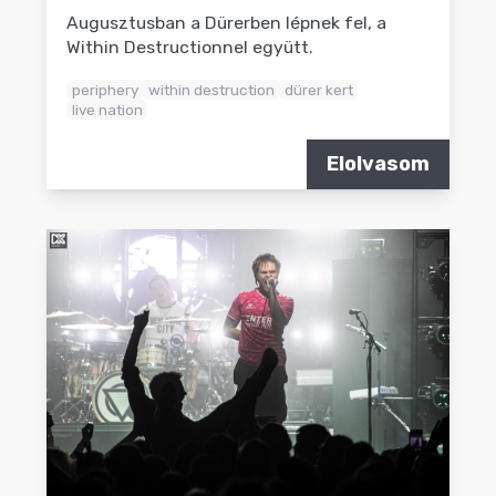
Augusztusban a Dürerben lépnek fel, a
Within Destructionnel együtt.
periphery
within destruction
dürer kert
live nation
Elolvasom