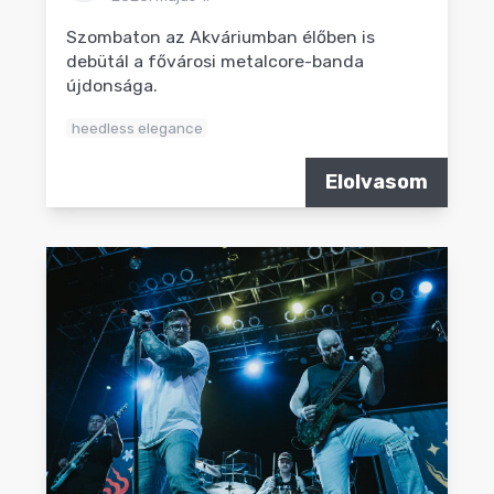
Szombaton az Akváriumban élőben is
debütál a fővárosi metalcore-banda
újdonsága.
heedless elegance
Elolvasom