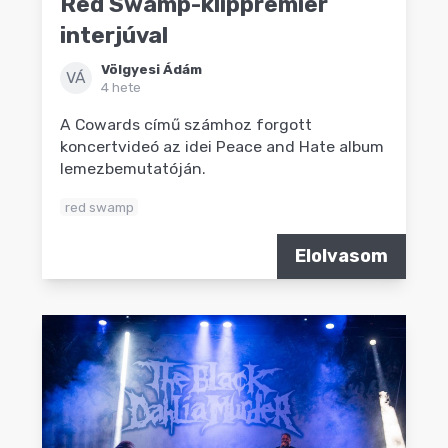
Red Swamp-klippremier
interjúval
Völgyesi Ádám
VÁ
4 hete
A Cowards című számhoz forgott
koncertvideó az idei Peace and Hate album
lemezbemutatóján.
red swamp
Elolvasom