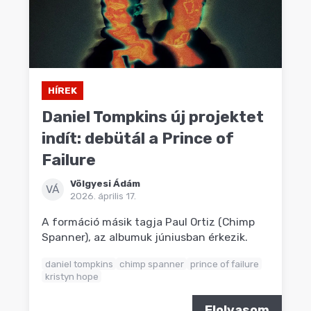
HÍREK
Daniel Tompkins új projektet
indít: debütál a Prince of
Failure
Völgyesi Ádám
VÁ
2026. április 17.
A formáció másik tagja Paul Ortiz (Chimp
Spanner), az albumuk júniusban érkezik.
daniel tompkins
chimp spanner
prince of failure
kristyn hope
Elolvasom