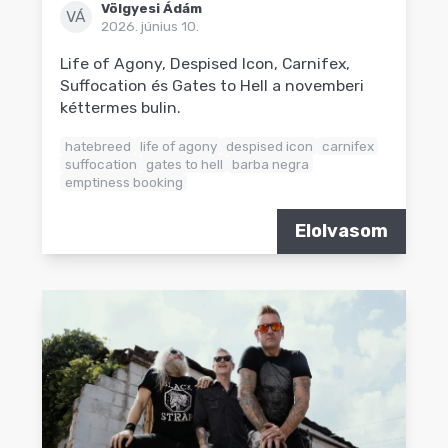
Völgyesi Ádám
VÁ
2026. június 10.
Life of Agony, Despised Icon, Carnifex,
Suffocation és Gates to Hell a novemberi
kéttermes bulin.
hatebreed
life of agony
despised icon
carnifex
suffocation
gates to hell
barba negra
emptiness booking
Elolvasom