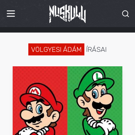
HÍREK
KRITIKÁK
VÖLGYESI ÁDÁM
ÍRÁSAI
BESZÁMOLÓK
INTERJÚK
PREMIEREK
KULT
MÁSVILÁG
BLOG