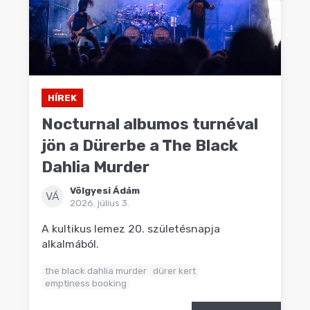
HÍREK
Nocturnal albumos turnéval
jön a Dürerbe a The Black
Dahlia Murder
Völgyesi Ádám
VÁ
2026. július 3.
A kultikus lemez 20. születésnapja
alkalmából.
the black dahlia murder
dürer kert
emptiness booking