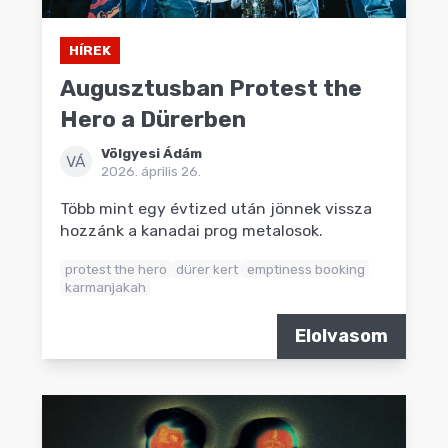
HÍREK
Augusztusban Protest the
Hero a Dürerben
Völgyesi Ádám
VÁ
2026. április 26.
Több mint egy évtized után jönnek vissza
hozzánk a kanadai prog metalosok.
protest the hero
dürer kert
emptiness booking
karmanjakah
Elolvasom