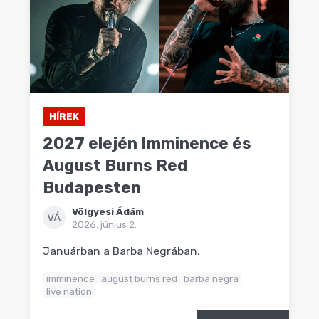
HÍREK
2027 elején Imminence és
August Burns Red
Budapesten
Völgyesi Ádám
VÁ
2026. június 2.
Januárban a Barba Negrában.
imminence
august burns red
barba negra
live nation