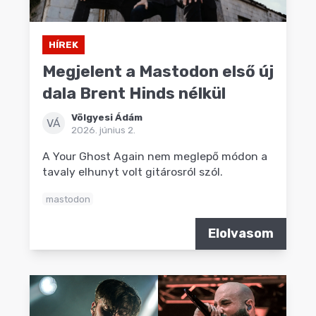
HÍREK
Megjelent a Mastodon első új
dala Brent Hinds nélkül
Völgyesi Ádám
VÁ
2026. június 2.
A Your Ghost Again nem meglepő módon a
tavaly elhunyt volt gitárosról szól.
mastodon
Elolvasom