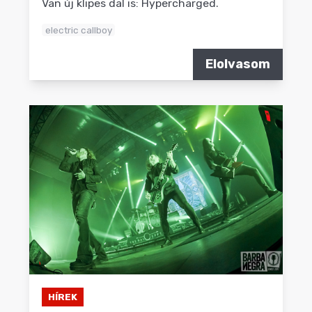
Van új klipes dal is: Hypercharged.
electric callboy
Elolvasom
HÍREK