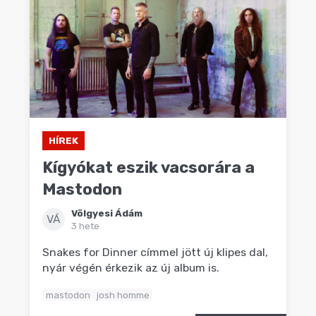
HÍREK
Kígyókat eszik vacsorára a
Mastodon
Völgyesi Ádám
VÁ
3 hete
Snakes for Dinner címmel jött új klipes dal,
nyár végén érkezik az új album is.
mastodon
josh homme