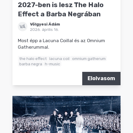
2027-ben is lesz The Halo
Effect a Barba Negrában
Völgyesi Ádám
VÁ
2026. április 16.
Most épp a Lacuna Coillal és az Omnium
Gatherummal.
the halo effect
lacuna coil
omnium gatherum
barba negra
h-music
Elolvasom