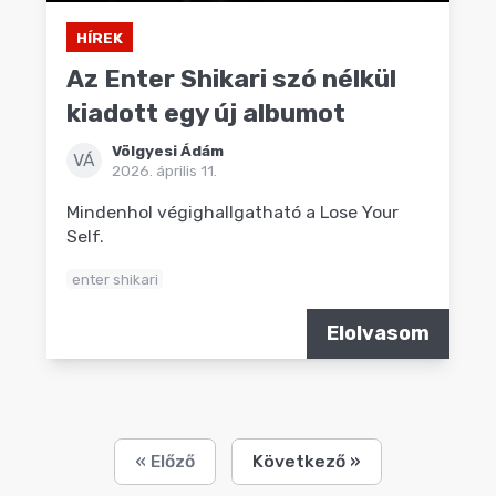
HÍREK
Az Enter Shikari szó nélkül
kiadott egy új albumot
Völgyesi Ádám
VÁ
2026. április 11.
Mindenhol végighallgatható a Lose Your
Self.
enter shikari
Elolvasom
« Előző
Következő »