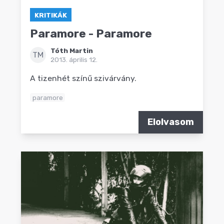
KRITIKÁK
Paramore - Paramore
Tóth Martin
TM
2013. április 12.
A tizenhét színű szivárvány.
paramore
Elolvasom