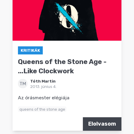
KRITIKÁK
Queens of the Stone Age -
...Like Clockwork
Tóth Martin
TM
2013. június 4.
Az órásmester elégiája
queens of the stone age
Elolvasom