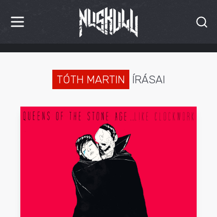
HÍREK
KRITIKÁK
TÓTH MARTIN
ÍRÁSAI
BESZÁMOLÓK
INTERJÚK
PREMIEREK
KULT
MÁSVILÁG
BLOG