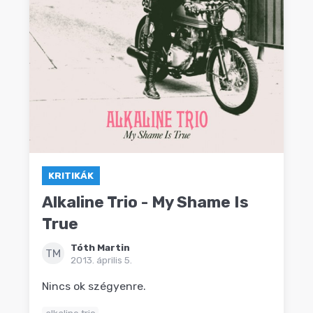
KRITIKÁK
Alkaline Trio - My Shame Is
True
Tóth Martin
TM
2013. április 5.
Nincs ok szégyenre.
alkaline trio