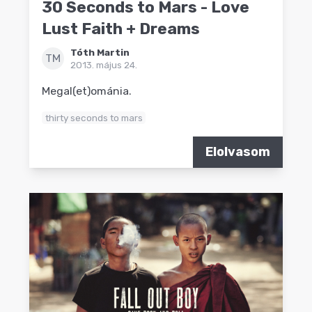
30 Seconds to Mars - Love
Lust Faith + Dreams
Tóth Martin
TM
2013. május 24.
Megal(et)ománia.
thirty seconds to mars
Elolvasom