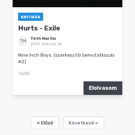
KRITIKÁK
Hurts - Exile
Tóth Martin
TM
2013. március 14.
Nine Inch Boys. (szerkesztői bemutatkozás
#2)
hurts
Elolvasom
« Előző
Következő »