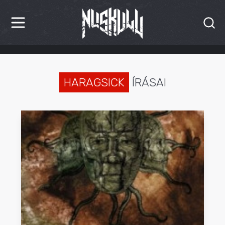
HÍREK
KRITIKÁK
HARAGSICK
ÍRÁSAI
BESZÁMOLÓK
INTERJÚK
PREMIEREK
KULT
MÁSVILÁG
BLOG