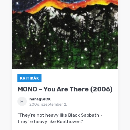
KRITIKÁK
MONO – You Are There (2006)
haragSICK
H
2006. szeptember 2.
"They're not heavy like Black Sabbath -
they're heavy like Beethoven."