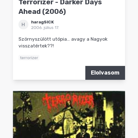
Terrorizer - Darker Days
Ahead (2006)
haragSICK
H
2006. július 17.
Szörnyszülött utópia… avagy a Nagyok
visszatértek??!
terrorizer
Elolvasom