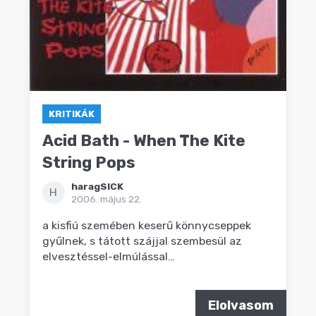
KRITIKÁK
Acid Bath - When The Kite
String Pops
haragSICK
H
2006. május 22.
a kisfiú szemében keserű könnycseppek
gyűlnek, s tátott szájjal szembesül az
elvesztéssel-elmúlással…
Elolvasom