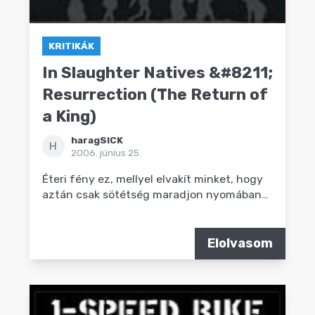
KRITIKÁK
In Slaughter Natives &#8211;
Resurrection (The Return of
a King)
haragSICK
H
2006. június 25.
Éteri fény ez, mellyel elvakít minket, hogy
aztán csak sötétség maradjon nyomában…
Elolvasom