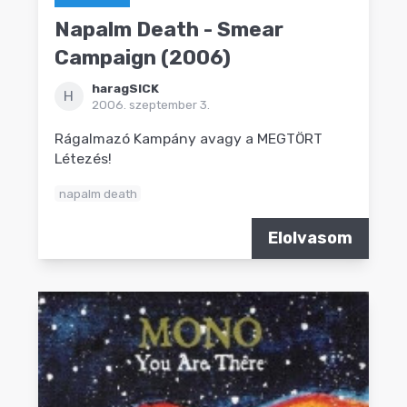
Napalm Death - Smear
Campaign (2006)
haragSICK
H
2006. szeptember 3.
Rágalmazó Kampány avagy a MEGTÖRT
Létezés!
napalm death
Elolvasom