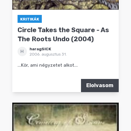
KRITIKÁK
Circle Takes the Square - As
The Roots Undo (2004)
haragSICK
H
2006. augusztus 31.
...Kör, ami négyzetet alkot...
Elolvasom