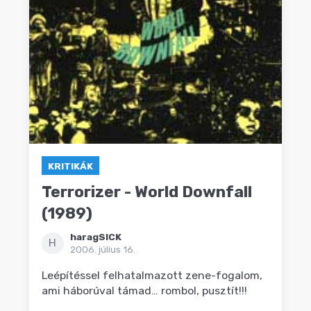
KRITIKÁK
Terrorizer - World Downfall
(1989)
haragSICK
H
2006. július 16.
Leépítéssel felhatalmazott zene-fogalom,
ami háborúval támad… rombol, pusztít!!!