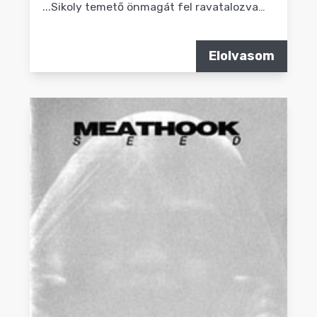
...Sikoly temető önmagát fel ravatalozva…
Elolvasom