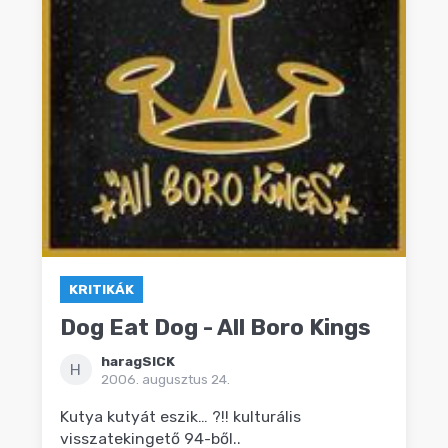
KRITIKÁK
Dog Eat Dog - All Boro Kings
haragSICK
H
2006. augusztus 24.
Kutya kutyát eszik… ?!! kulturális
visszatekingető 94-ből..