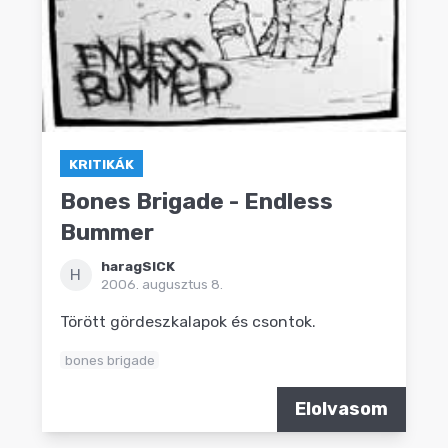
KRITIKÁK
Bones Brigade - Endless
Bummer
haragSICK
H
2006. augusztus 8.
Törött gördeszkalapok és csontok.
bones brigade
Elolvasom