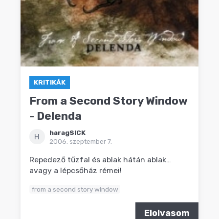
KRITIKÁK
From a Second Story Window
- Delenda
haragSICK
H
2006. szeptember 7.
Repedező tűzfal és ablak hátán ablak…
avagy a lépcsőház rémei!
from a second story window
Elolvasom