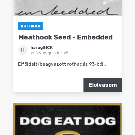
KRITIKÁK
Meathook Seed - Embedded
haragSICK
H
2006. augusztus 25.
Elföldelt/beágyazott rothadás 93-ból…
Elolvasom