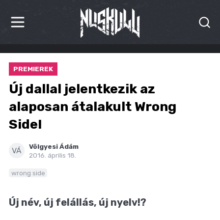
HÍREK
PREMIEREK
KRITIKÁK
Új dallal jelentkezik az
BESZÁMOLÓK
alaposan átalakult Wrong
Side!
INTERJÚK
PREMIEREK
Völgyesi Ádám
VÁ
2016. április 18.
KULT
wrong side
MÁSVILÁG
Új név, új felállás, új nyelv!?
BLOG