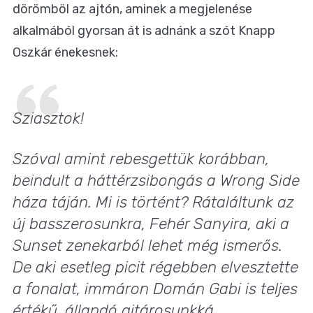
dörömböl az ajtón, aminek a megjelenése
alkalmából gyorsan át is adnánk a szót Knapp
Oszkár énekesnek:
Sziasztok!
Szóval amint rebesgettük korábban,
beindult a háttérzsibongás a Wrong Side
háza táján. Mi is történt? Rátaláltunk az
új basszerosunkra, Fehér Sanyira, aki a
Sunset zenekarból lehet még ismerős.
De aki esetleg picit régebben elvesztette
a fonalat, immáron Domán Gabi is teljes
értékű, állandó gitárosunkká