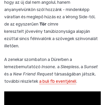
hogy az új dal nem angolul, hanem
anyanyelvünkön szól hozzánk - mindenképp
váratlan és meglepő húzás ez a Wrong Side-tól,
de az egyszerűen
Tör
címre
keresztelt jövevény tanúbizonysága alapján
ezúttal sincs félnivalónk a szövegek színvonalát
illetően.
A zenekar szombaton a Dürerben a
lemezbemutatózó
Insane,
a
Sleepless
, a
Sunset
és a
New Friend Request
társaságában játszik,
további részletek
a buli fb eventjénél
.