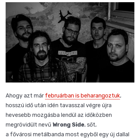
Ahogy azt már
februárban is beharangoztuk
,
hosszú idő után idén tavasszal végre újra
hevesebb mozgásba lendül az időközben
megrövidült nevű
Wrong Side
, sőt,
a fővárosi metálbanda most egyből egy új dallal