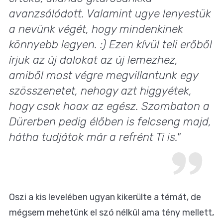
avanzsálódott. Valamint ugye lenyestük
a nevünk végét, hogy mindenkinek
könnyebb legyen. :) Ezen kívül teli erőből
írjuk az új dalokat az új lemezhez,
amiből most végre megvillantunk egy
szösszenetet, nehogy azt higgyétek,
hogy csak hoax az egész. Szombaton a
Dürerben pedig élőben is felcseng majd,
hátha tudjátok már a refrént Ti is."
Oszi a kis levelében ugyan kikerülte a témát, de
mégsem mehetünk el szó nélkül ama tény mellett,