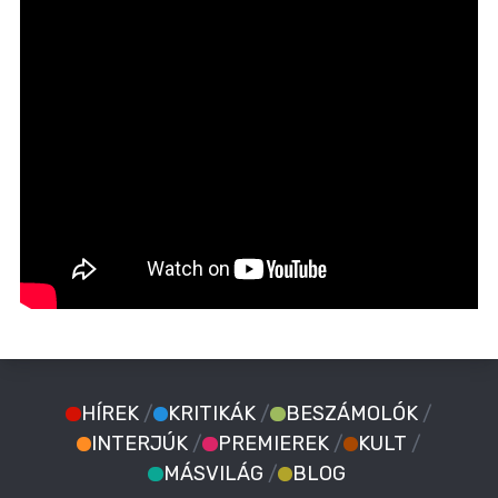
HÍREK
/
KRITIKÁK
/
BESZÁMOLÓK
/
INTERJÚK
/
PREMIEREK
/
KULT
/
MÁSVILÁG
/
BLOG