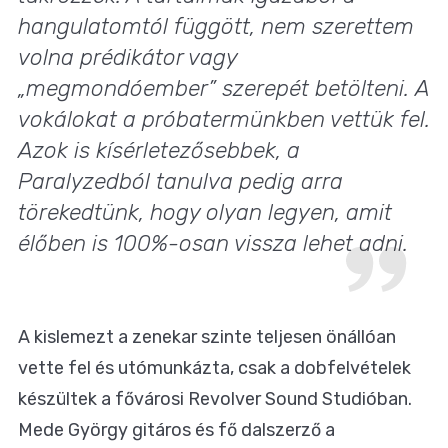
hangulatomtól függött, nem szerettem
volna prédikátor vagy
„megmondóember” szerepét betölteni. A
vokálokat a próbatermünkben vettük fel.
Azok is kísérletezősebbek, a
Paralyzedból tanulva pedig arra
törekedtünk, hogy olyan legyen, amit
élőben is 100%-osan vissza lehet adni.
A kislemezt a zenekar szinte teljesen önállóan
vette fel és utómunkázta, csak a dobfelvételek
készültek a fővárosi Revolver Sound Studióban.
Mede György gitáros és fő dalszerző a