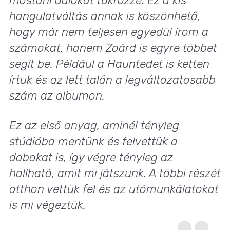
mostani dalokat tükrözze. Ez a kis
hangulatváltás annak is köszönhető,
hogy már nem teljesen egyedül írom a
számokat, hanem Zoárd is egyre többet
segít be. Például a Hauntedet is ketten
írtuk és az lett talán a legváltozatosabb
szám az albumon.
Ez az első anyag, aminél tényleg
stúdióba mentünk és felvettük a
dobokat is, így végre tényleg az
hallható, amit mi játszunk. A többi részét
otthon vettük fel és az utómunkálatokat
is mi végeztük.