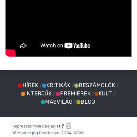
HÍREK
/
KRITIKÁK
/
BESZÁMOLÓK
/
INTERJÚK
/
PREMIEREK
/
KULT
/
MÁSVILÁG
/
BLOG
Impresszum
Médiaajánlat
© Minden jog fenntartva. 2004-2026