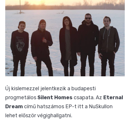
Új kislemezzel jelentkezik a budapesti
progmetálos
Silent Homes
csapata. Az
Eternal
Dream
című hatszámos EP-t itt a NuSkullon
lehet először végighallgatni.