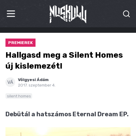
HÍREK
PREMIEREK
KRITIKÁK
Hallgasd meg a Silent Homes
BESZÁMOLÓK
új kislemezét!
INTERJÚK
Völgyesi Ádám
VÁ
2017. szeptember 4.
PREMIEREK
silent homes
KULT
Debütál a hatszámos Eternal Dream EP.
MÁSVILÁG
BLOG