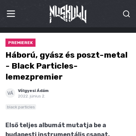
HÍREK
PREMIEREK
KRITIKÁK
Háború, gyász és poszt-metal
BESZÁMOLÓK
- Black Particles-
lemezpremier
INTERJÚK
PREMIEREK
Völgyesi Ádám
VÁ
2022. június 2.
KULT
black particles
MÁSVILÁG
Első teljes albumát mutatja be a
BLOG
budapesti instrumentális csapat.