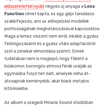
előszeretettel nyúló
négyes új anyaga a
Loss
Function
címet kapta, ez egy gépi tanulásos
szakkifejezés, ami az előrejelzési modellek
pontosságának meghatározásával kapcsolatos.
Maga a lemez viszont nem erről, inkább a gyász
feldolgozásáról és a gyász utáni adaptációról
szól a zenekar elmondása szerint. Ennek
tudatában nem is meglepő, hogy főként a
búskomor, borongós atmoszférák uralják az
egymásba folyó hét dalt, amelyek néha át-
átcsapnak keményebb, akár black metalos
kitörésekbe.
Az album a szegedi Miracle Sound stúdióban