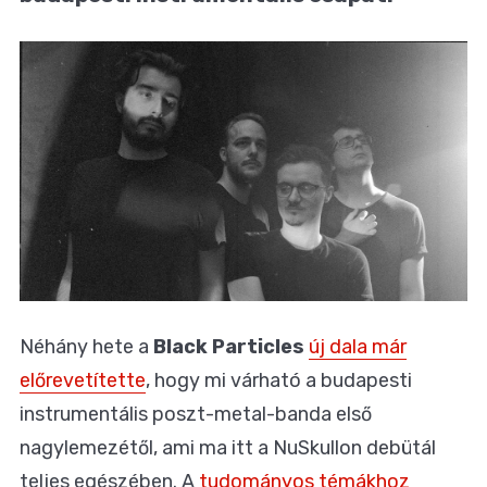
Néhány hete a
Black Particles
új dala már
előrevetítette
, hogy mi várható a budapesti
instrumentális poszt-metal-banda első
nagylemezétől, ami ma itt a NuSkullon debütál
teljes egészében. A
tudományos témákhoz