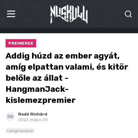
HÍREK
PREMIEREK
KRITIKÁK
Addig húzd az ember agyát,
BESZÁMOLÓK
amíg elpattan valami, és kitör
belőle az állat -
INTERJÚK
HangmanJack-
PREMIEREK
kislemezpremier
KULT
Radó Richárd
RR
MÁSVILÁG
2023. május 29.
hangmanjack
BLOG