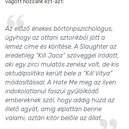
vágott hozzánk ezt-azt:
Az előző énekes börtönpszichológus,
úgyhogy az ottani sztorikból jött a
lemez címe és körítése. A
Slaughter
az
eredetileg
“Kill Jaca”
szöveggel íródott,
aki egy zirci mulatós zenész volt, de kis
aktuálpolitika került bele a
“Kill Vitya”
módosítással. A
Hate Me
meg az ilyen
indokolatlanul faszul gyűlölködő
embereknek szól, hogy addig húzd az
illető agyát, amíg elpattan benne
valami, aztán kitör belőle az állat.