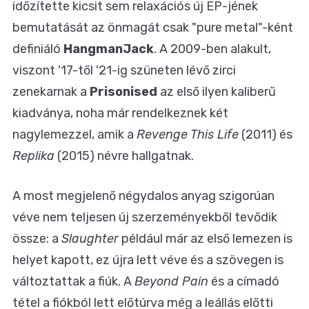
időzítette kicsit sem relaxációs új EP-jének
bemutatását az önmagát csak "pure metal"-ként
definiáló
HangmanJack
. A 2009-ben alakult,
viszont '17-től '21-ig szüneten lévő zirci
zenekarnak a
Prisonised
az első ilyen kaliberű
kiadványa, noha már rendelkeznek két
nagylemezzel, amik a
Revenge This Life
(2011) és
Replika
(2015) névre hallgatnak.
A most megjelenő négydalos anyag szigorúan
véve nem teljesen új szerzeményekből tevődik
össze: a
Slaughter
például már az első lemezen is
helyet kapott, ez újra lett véve és a szövegen is
változtattak a fiúk. A
Beyond Pain
és a címadó
tétel a fiókból lett előtúrva még a leállás előtti