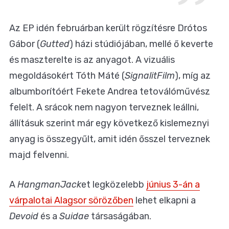
Az EP idén februárban került rögzítésre Drótos
Gábor (
Gutted
) házi stúdiójában, mellé ő keverte
és maszterelte is az anyagot. A vizuális
megoldásokért Tóth Máté (
SignalitFilm
), míg az
albumborítóért Fekete Andrea tetoválóművész
felelt. A srácok nem nagyon terveznek leállni,
állításuk szerint már egy következő kislemeznyi
anyag is összegyűlt, amit idén ősszel terveznek
majd felvenni.
A
HangmanJack
et legközelebb
június 3-án a
várpalotai Alagsor sörözőben
lehet elkapni a
Devoid
és a
Suidae
társaságában.