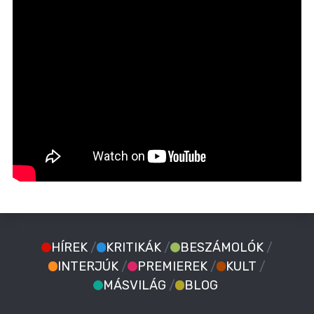
HÍREK
/
KRITIKÁK
/
BESZÁMOLÓK
/
INTERJÚK
/
PREMIEREK
/
KULT
/
MÁSVILÁG
/
BLOG