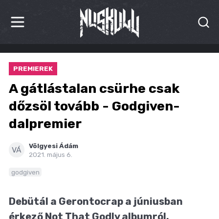
HÍREK
PREMIEREK
KRITIKÁK
A gátlástalan csürhe csak
BESZÁMOLÓK
dőzsöl tovább - Godgiven-
dalpremier
INTERJÚK
PREMIEREK
Völgyesi Ádám
VÁ
2021. május 6.
KULT
godgiven
MÁSVILÁG
Debütál a Gerontocrap a júniusban
BLOG
érkező Not That Godly albumról.