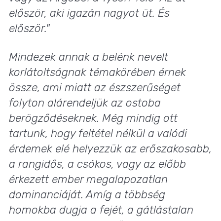
először, aki igazán nagyot üt. És
először."
Mindezek annak a belénk nevelt
korlátoltságnak témakörében érnek
össze, ami miatt az észszerűséget
folyton alárendeljük az ostoba
berögződéseknek. Még mindig ott
tartunk, hogy feltétel nélkül a valódi
érdemek elé helyezzük az erőszakosabb,
a rangidős, a csókos, vagy az előbb
érkezett ember megalapozatlan
dominanciáját. Amíg a többség
homokba dugja a fejét, a gátlástalan