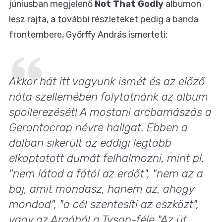
júniusban megjelenő
Not That Godly
albumon
lesz rajta, a további részleteket pedig a banda
frontembere, Győrffy András ismerteti:
Akkor hát itt vagyunk ismét és az előző
nóta szellemében folytatnánk az album
spoilerezését! A mostani arcbamászás a
Gerontocrap névre hallgat. Ebben a
dalban sikerült az eddigi legtöbb
elkoptatott dumát felhalmozni, mint pl.
"nem látod a fától az erdőt", "nem az a
baj, amit mondasz, hanem az, ahogy
mondod", "a cél szentesíti az eszközt",
vagy az Argóból a Tyson-féle "Az üt