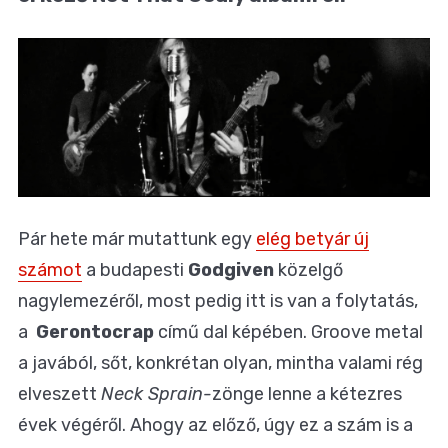
Pár hete már mutattunk egy
elég betyár új
számot
a budapesti
Godgiven
közelgő
nagylemezéről, most pedig itt is van a folytatás,
a
Gerontocrap
című dal képében. Groove metal
a javából, sőt, konkrétan olyan, mintha valami rég
elveszett
Neck Sprain-
zönge lenne a kétezres
évek végéről. Ahogy az előző, úgy ez a szám is a