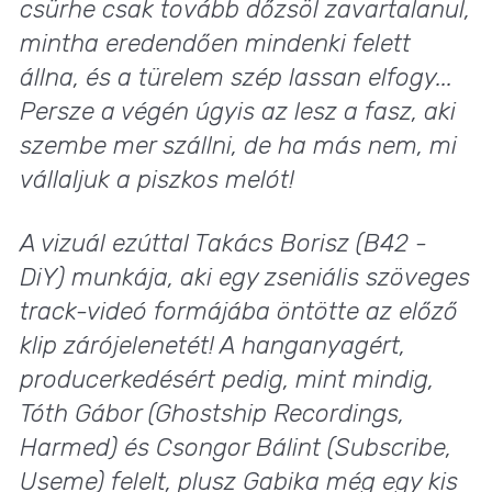
csürhe csak tovább dőzsöl zavartalanul,
mintha eredendően mindenki felett
állna, és a türelem szép lassan elfogy...
Persze a végén úgyis az lesz a fasz, aki
szembe mer szállni, de ha más nem, mi
vállaljuk a piszkos melót!
A vizuál ezúttal Takács Borisz (B42 -
DiY) munkája, aki egy zseniális szöveges
track-videó formájába öntötte az előző
klip zárójelenetét! A hanganyagért,
producerkedésért pedig, mint mindig,
Tóth Gábor (Ghostship Recordings,
Harmed) és Csongor Bálint (Subscribe,
Useme) felelt, plusz Gabika még egy kis