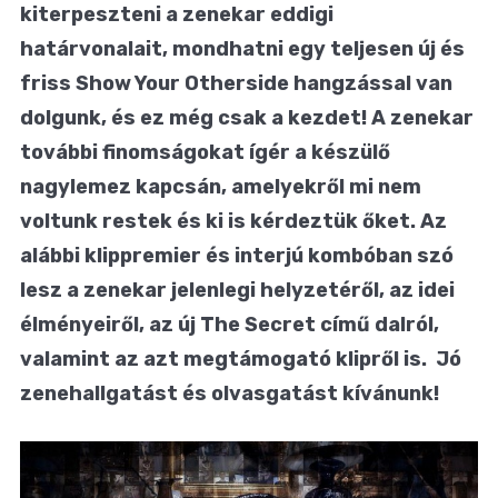
kiterpeszteni a zenekar eddigi
határvonalait, mondhatni egy teljesen új és
friss Show Your Otherside hangzással van
dolgunk, és ez még csak a kezdet! A zenekar
további finomságokat ígér a készülő
nagylemez kapcsán, amelyekről mi nem
voltunk restek és ki is kérdeztük őket. Az
alábbi klippremier és interjú kombóban szó
lesz a zenekar jelenlegi helyzetéről, az idei
élményeiről, az új The Secret című dalról,
valamint az azt megtámogató klipről is. Jó
zenehallgatást és olvasgatást kívánunk!