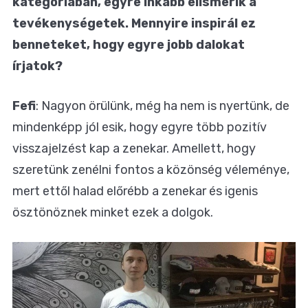
kategóriában, egyre inkább elismerik a
tevékenységetek. Mennyire inspirál ez
benneteket, hogy egyre jobb dalokat
írjatok?
Fefi
: Nagyon örülünk, még ha nem is nyertünk, de
mindenképp jól esik, hogy egyre több pozitív
visszajelzést kap a zenekar. Amellett, hogy
szeretünk zenélni fontos a közönség véleménye,
mert ettől halad előrébb a zenekar és igenis
ösztönöznek minket ezek a dolgok.