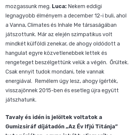
mozgassunk meg.
Luca:
Nekem eddigi
legnagyobb élményem a december 12-i buli, ahol
a Vanna, Climates és Inhale Me társaságában
játszottunk. Már az elején szimpatikus volt
mindkét külföldi zenekar, de ahogy oldódott a
hangulat egyre közvetlenebbek lettek és
rengeteget beszélgettünk velük a végén. Őrültek.
Csak ennyit tudok mondani, tele vannak
energiával. Remélem úgy lesz, ahogy ígérték,
visszajönnek 2015-ben és esetleg újra együtt
játszhatunk.
Tavaly és idén is jelöltek voltatok a
Gumizsiráf díjátadón „Az Év Ifjú Titánja”