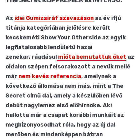
Az
idei Gumizsiráf szavazáson
az év ifjú
titánja kategóriában jelölésre került
kecskeméti Show Your Otherside az egyik
legfiatalosabb lendületű hazai
zenekar, ráadásul
mióta bemutattuk őket
az
oldalon szépen felsorakozott a nevük mellé
már
nem kevés referencia
, amelynek a
következő állomása nem más, mint a The
Secret című dal, amely a készülőben lévő
debüt nagylemez első előhírnöke. Aki
hallotta már a csapat korábbi munkáit az
megbizonyosodhat róla, hogy az új dal
merőben és mindenképpen bátran