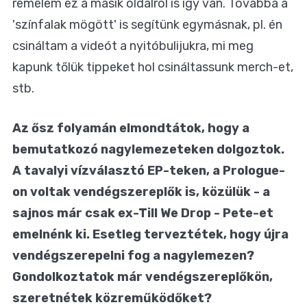
remélem ez a másik oldalról is így van. Továbbá a
'színfalak mögött' is segítünk egymásnak, pl. én
csináltam a videót a nyitóbulijukra, mi meg
kapunk tőlük tippeket hol csináltassunk merch-et,
stb.
Az ősz folyamán elmondtátok, hogy a
bemutatkozó nagylemezeteken dolgoztok.
A tavalyi vízválasztó EP-teken, a Prologue-
on voltak vendégszereplők is, közülük - a
sajnos már csak ex-Till We Drop - Pete-et
emelnénk ki. Esetleg terveztétek, hogy újra
vendégszerepelni fog a nagylemezen?
Gondolkoztatok már vendégszereplőkön,
szeretnétek közreműködőket?