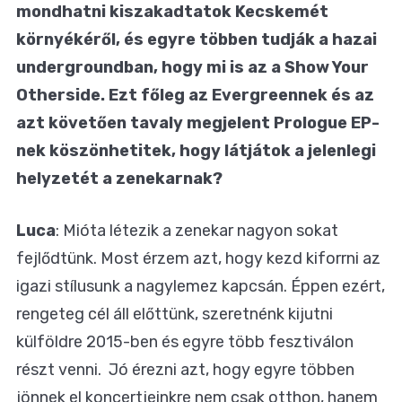
mondhatni kiszakadtatok Kecskemét
környékéről, és egyre többen tudják a hazai
undergroundban, hogy mi is az a Show Your
Otherside. Ezt főleg az Evergreennek és az
azt követően tavaly megjelent Prologue EP-
nek köszönhetitek, hogy látjátok a jelenlegi
helyzetét a zenekarnak?
Luca
: Mióta létezik a zenekar nagyon sokat
fejlődtünk. Most érzem azt, hogy kezd kiforrni az
igazi stílusunk a nagylemez kapcsán. Éppen ezért,
rengeteg cél áll előttünk, szeretnénk kijutni
külföldre 2015-ben és egyre több fesztiválon
részt venni. Jó érezni azt, hogy egyre többen
jönnek el koncertjeinkre nem csak otthon, hanem