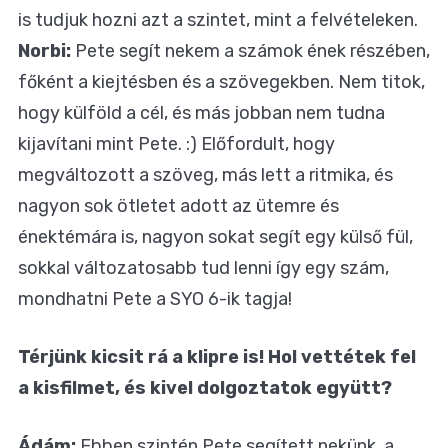
is tudjuk hozni azt a szintet, mint a felvételeken.
Norbi:
Pete segít nekem a számok ének részében,
főként a kiejtésben és a szövegekben. Nem titok,
hogy külföld a cél, és más jobban nem tudna
kijavítani mint Pete. :) Előfordult, hogy
megváltozott a szöveg, más lett a ritmika, és
nagyon sok ötletet adott az ütemre és
énektémára is, nagyon sokat segít egy külső fül,
sokkal változatosabb tud lenni így egy szám,
mondhatni Pete a SYO 6-ik tagja!
Térjünk kicsit rá a klipre is! Hol vettétek fel
a kisfilmet, és kivel dolgoztatok együtt?
Ádám:
Ebben szintén Pete segített nekünk, a