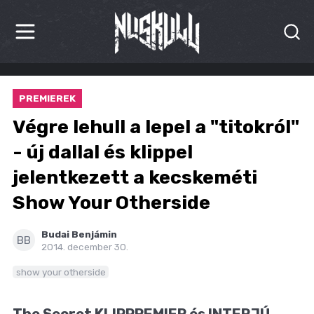
HÍREK
PREMIEREK
KRITIKÁK
Végre lehull a lepel a "titokról"
BESZÁMOLÓK
- új dallal és klippel
jelentkezett a kecskeméti
INTERJÚK
Show Your Otherside
PREMIEREK
Budai Benjámin
KULT
BB
2014. december 30.
MÁSVILÁG
show your otherside
BLOG
The Secret KLIPPREMIER és INTERJÚ.