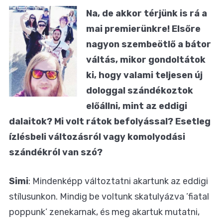
Na, de akkor térjünk is rá a
mai premierünkre! Elsőre
nagyon szembeötlő a bátor
váltás, mikor gondoltátok
ki, hogy valami teljesen új
dologgal szándékoztok
előállni, mint az eddigi
dalaitok? Mi volt rátok befolyással? Esetleg
ízlésbeli változásról vagy komolyodási
szándékról van szó?
Simi
: Mindenképp változtatni akartunk az eddigi
stílusunkon. Mindig be voltunk skatulyázva ’fiatal
poppunk’ zenekarnak, és meg akartuk mutatni,