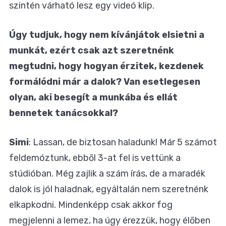
szintén várható lesz egy videó klip.
Úgy tudjuk, hogy nem kívánjátok elsietni a
munkát, ezért csak azt szeretnénk
megtudni, hogy hogyan érzitek, kezdenek
formálódni már a dalok? Van esetlegesen
olyan, aki besegít a munkába és ellát
bennetek tanácsokkal?
Simi
: Lassan, de biztosan haladunk! Már 5 számot
feldemóztunk, ebből 3-at fel is vettünk a
stúdióban. Még zajlik a szám írás, de a maradék
dalok is jól haladnak, egyáltalán nem szeretnénk
elkapkodni. Mindenképp csak akkor fog
megjelenni a lemez, ha úgy érezzük, hogy élőben