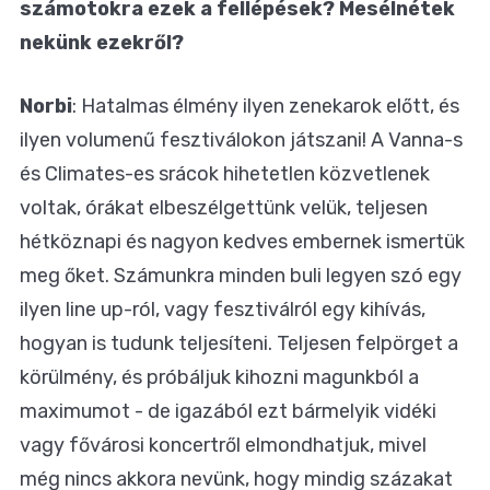
számotokra ezek a fellépések? Mesélnétek
nekünk ezekről?
Norbi
: Hatalmas élmény ilyen zenekarok előtt, és
ilyen volumenű fesztiválokon játszani! A Vanna-s
és Climates-es srácok hihetetlen közvetlenek
voltak, órákat elbeszélgettünk velük, teljesen
hétköznapi és nagyon kedves embernek ismertük
meg őket. Számunkra minden buli legyen szó egy
ilyen line up-ról, vagy fesztiválról egy kihívás,
hogyan is tudunk teljesíteni. Teljesen felpörget a
körülmény, és próbáljuk kihozni magunkból a
maximumot - de igazából ezt bármelyik vidéki
vagy fővárosi koncertről elmondhatjuk, mivel
még nincs akkora nevünk, hogy mindig százakat