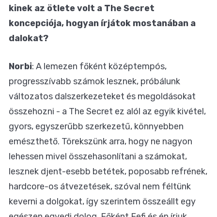
kinek az ötlete volt a The Secret
koncepciója, hogyan írjátok mostanában a
dalokat?
Norbi
: A lemezen főként középtempós,
progresszívabb számok lesznek, próbálunk
változatos dalszerkezeteket és megoldásokat
összehozni - a The Secret ez alól az egyik kivétel,
gyors, egyszerűbb szerkezetű, könnyebben
emészthető. Törekszünk arra, hogy ne nagyon
lehessen mivel összehasonlítani a számokat,
lesznek djent-esebb betétek, poposabb refrének,
hardcore-os átvezetések, szóval nem féltünk
keverni a dolgokat, így szerintem összeállt egy
egészen egyedi dolog. Főként Fefi és én írjuk