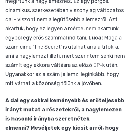
megírtunk a nagylemezhez. Ez egy pörgős,
dinamikus, szerkezetében viszonylag változatos
dal - viszont nem a legütősebb a lemezről. Azt
akartuk, hogy ez legyen a mérce, nem akartunk
egyből egy erős számmal indítani.
Luca:
Maga a
szám címe ’The Secret’ is utalhat arra a titokra,
ami a nagylemezt illeti, mert szerintem senki nem
számít egy ekkora váltásra az előző EP-k után.
Ugyanakkor ez a szám jellemzi leginkább, hogy
mit várhat a közönség tőlünk a jövőben.
A dal egy sokkal keményebb és erőteljesebb
irányt mutat a részetekről, a nagylemezen
is hasonló irányba szeretnétek
elmenni?
Meséljetek egy kicsit arról, hogy