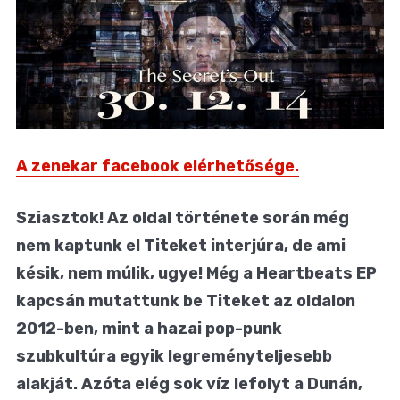
A zenekar facebook elérhetősége.
Sziasztok! Az oldal története során még
nem kaptunk el Titeket interjúra, de ami
késik, nem múlik, ugye! Még a Heartbeats EP
kapcsán mutattunk be Titeket az oldalon
2012-ben, mint a hazai pop-punk
szubkultúra egyik legreményteljesebb
alakját. Azóta elég sok víz lefolyt a Dunán,