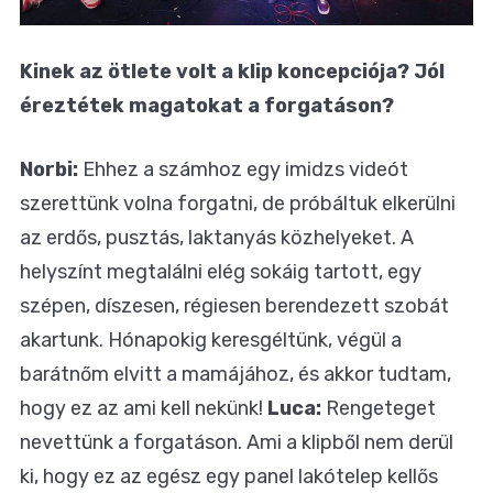
Kinek az ötlete volt a klip koncepciója? Jól
éreztétek magatokat a forgatáson?
Norbi:
Ehhez a számhoz egy imidzs videót
szerettünk volna forgatni, de próbáltuk elkerülni
az erdős, pusztás, laktanyás közhelyeket. A
helyszínt megtalálni elég sokáig tartott, egy
szépen, díszesen, régiesen berendezett szobát
akartunk. Hónapokig keresgéltünk, végül a
barátnőm elvitt a mamájához, és akkor tudtam,
hogy ez az ami kell nekünk!
Luca:
Rengeteget
nevettünk a forgatáson. Ami a klipből nem derül
ki, hogy ez az egész egy panel lakótelep kellős