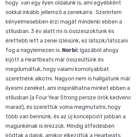
hogy van egy ilyen oldalunk is, ami egyébként
sokkal inkább jellemző a zenekarra. Szerintem
kényelmesebben érzi magát mindenki ebben a
stílusban. 3 év alatt mi is összeszoktunk és
érettebb lett a zenei ízlésünk, ez látszik/látszani
fog a nagylemezen is.
Norbi:
Igazából ahogy
kijött a Heartbeats már összeültünk és
megdumáltuk, hogy valami komolyabbat
szeretnénk alkotni. Nagyon nem is hallgatunk már
ilyesmi zenéket, ami inspirálhatna minket ebben a
stílusban (a Four Year Strong persze örök kedvenc
marad), és szerettük volna megmutatni, hogy
több van bennünk, és az új koncepciót jobban a
magunkénak is érezzük. Mindig átfedésben
íródtak a dalok, amikor elkezdtük a Hearbeats