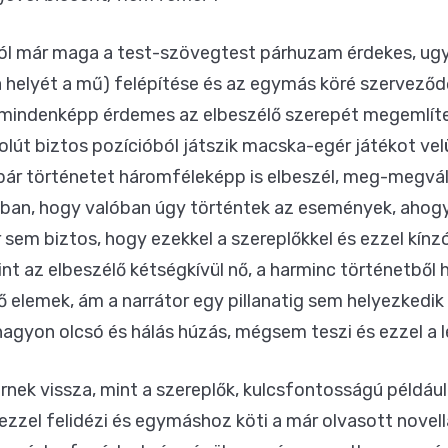
l már maga a test-szövegtest párhuzam érdekes, ugy
a helyét a mű) felépítése és az egymás köré szerveződ
 mindenképp érdemes az elbeszélő szerepét megemlíten
olút biztos pozícióból játszik macska-egér játékot velü
pár történetet háromféleképp is elbeszél, meg-megvá
ban, hogy valóban úgy történtek az események, ahogy 
r sem biztos, hogy ezekkel a szereplőkkel és ezzel kí
nt az elbeszélő kétségkívül nő, a harminc történetből
tő elemek, ám a narrátor egy pillanatig sem helyezkedi
nagyon olcsó és hálás húzás, mégsem teszi és ezzel a 
ek vissza, mint a szereplők, kulcsfontosságú például
 ezzel felidézi és egymáshoz köti a már olvasott novell