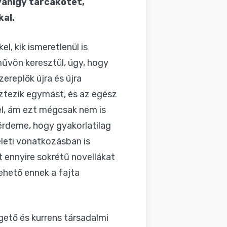
yanígy tárcakötet,
kal.
l, kik ismeretlenül is
művön keresztül, úgy, hogy
zereplők újra és újra
sztezik egymást, és az egész
el, ám ezt mégcsak nem is
y érdeme, hogy gyakorlatilag
életi vonatkozásban is
t ennyire sokrétű novellákat
vehető ennek a fajta
gető és kurrens társadalmi