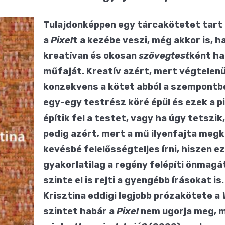
Tulajdonképpen egy tárcakötetet tart 
a
Pixel
t a kezébe veszi, még akkor is, 
kreatívan és okosan
szövegtest
ként ha
műfaját. Kreatív azért, mert végtelenü
konzekvens a kötet abból a szempontbó
egy-egy testrész köré épül és ezek a p
építik fel a testet, vagy ha úgy tetszi
pedig azért, mert a mű ilyenfajta meg
kevésbé felelősségteljes írni, hiszen e
gyakorlatilag a regény felépíti önmagát
szinte el is rejti a gyengébb írásokat 
Krisztina eddigi legjobb prózakötete a
szintet habár a
Pixel
nem ugorja meg, m