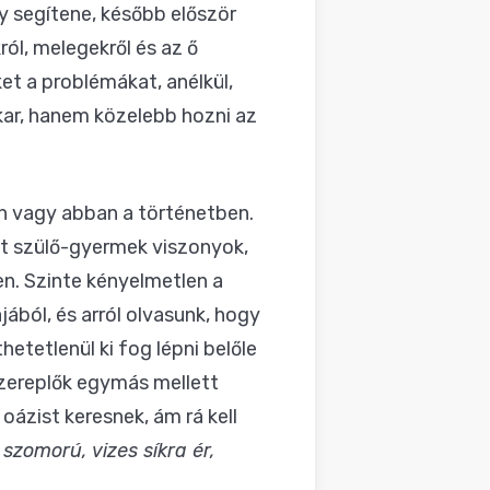
y segítene, később először
ól, melegekről és az ő
ket a problémákat, anélkül,
kar, hanem közelebb hozni az
n vagy abban a történetben.
tt szülő-gyermek viszonyok,
en. Szinte kényelmetlen a
jából, és arról olvasunk, hogy
etetlenül ki fog lépni belőle
 szereplők egymás mellett
oázist keresnek, ám rá kell
zomorú, vizes síkra ér,