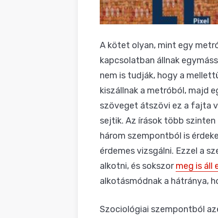
A kötet olyan, mint egy metró
kapcsolatban állnak egymássa
nem is tudják, hogy a mellettü
kiszállnak a metróból, majd 
szöveget átszövi ez a fajta 
sejtik. Az írások több szinten
három szempontból is érdekes 
érdemes vizsgálni. Ezzel a sz
alkotni, és sokszor
meg is áll 
alkotásmódnak a hátránya, ho
Szociológiai szempontból azé