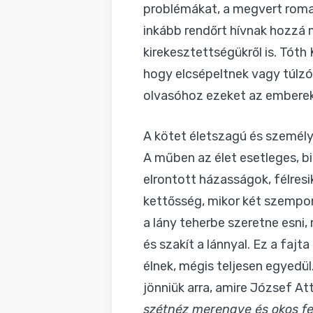
problémákat, a megvert roma f
inkább rendőrt hívnak hozzá 
kirekesztettségükről is. Tóth
hogy elcsépeltnek vagy túlzó
olvasóhoz ezeket az emberek
A kötet életszagú és személ
A műben az élet esetleges, b
elrontott házasságok, félresi
kettősség, mikor két szempontb
a lány teherbe szeretne esni,
és szakít a lánnyal. Ez a faj
élnek, mégis teljesen egyedül
jönniük arra, amire József Att
szétnéz merengve és okos fe