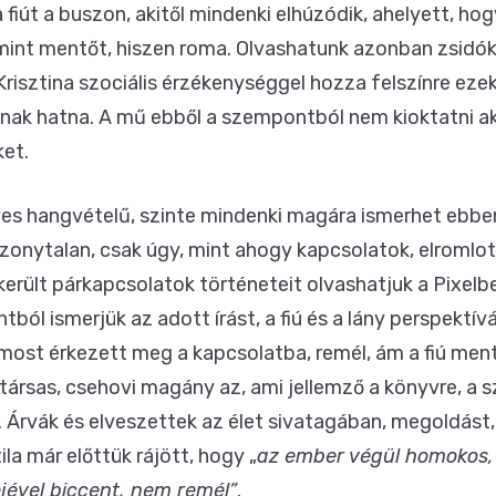
iút a buszon, akitől mindenki elhúzódik, ahelyett, hog
mint mentőt, hiszen roma. Olvashatunk azonban zsidókr
 Krisztina szociális érzékenységgel hozza felszínre eze
nak hatna. A mű ebből a szempontból nem kioktatni a
et.
yes hangvételű, szinte mindenki magára ismerhet ebbe
izonytalan, csak úgy, mint ahogy kapcsolatok, elromlo
került párkapcsolatok történeteit olvashatjuk a Pixelb
ól ismerjük az adott írást, a fiú és a lány perspektívá
 most érkezett meg a kapcsolatba, remél, ám a fiú menth
ta társas, csehovi magány az, ami jellemző a könyvre, a
. Árvák és elveszettek az élet sivatagában, megoldást, 
ila már előttük rájött, hogy „
az ember végül homokos, s
jével biccent, nem remél
”
.