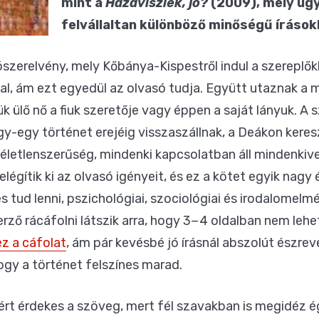
mint a
Hazaviszlek, jó?
(2009), mely ug
felvállaltan különböző minőségű írások
szerelvény, mely Kőbánya-Kispestről indul a szereplőkke
l, ám ezt egyedül az olvasó tudja. Együtt utaznak a 
k ülő nő a fiuk szeretője vagy éppen a saját lányuk. A s
egy-egy történet erejéig visszaszállnak, a Deákon kere
véletlenszerűség, mindenki kapcsolatban áll mindenkiv
 elégítik ki az olvasó igényeit, és ez a kötet egyik nag
tud lenni, pszichológiai, szociológiai és irodalomelm
erző rácáfolni látszik arra, hogy 3−4 oldalban nem lehe
ez a cáfolat
, ám pár kevésbé jó írásnál abszolút észre
gy a történet felszínes marad.
rt érdekes a szöveg, mert fél szavakban is megidéz é