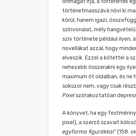
önmagát írja, a történetek 
történetmasszává növi ki ma
körül, hanem igazi, összefüggő
színvonalat, mély hangvételűe
szív története például ilyen,
novellákat azzal, hogy minde
elveszik. Ezzel a kötettel a s
nehezebb összerakni egy ilye
maximum öt oldalban, és ne h
sokszor nem, vagy csak részb
Pixel
szórakoztatóan depressz
A könyvet, ha egy festménnyel
pixel), a szerző szavait köl
egyforma figurákkal
”
(158. o