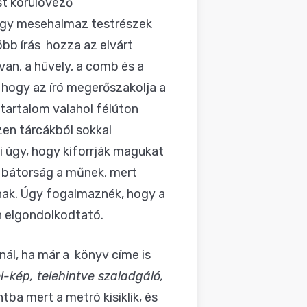
st körülövező
 egy mesehalmaz testrészek
öbb írás hozza az elvárt
van, a hüvely, a comb és a
, hogy az író megerőszakolja a
tartalom valahol félúton
szen tárcákból sokkal
i úgy, hogy kiforrják magukat
a bátorság a műnek, mert
nak. Úgy fogalmaznék, hogy a
n elgondolkodtató.
nál, ha már a könyv címe is
-kép, telehi
ntve szaladgáló,
ba mert a metró kisiklik, és