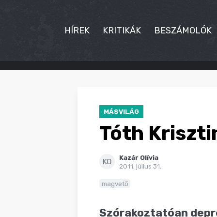
HÍREK
KRITIKÁK
BESZÁMOLÓK
HÍREK
KRITIKÁK
MÁSVILÁG
BESZÁMOLÓK
Tóth Kriszti
INTERJÚK
Kazár Olívia
PREMIEREK
KO
2011. július 31.
KULT
magvető
MÁSVILÁG
Szórakoztatóan depr