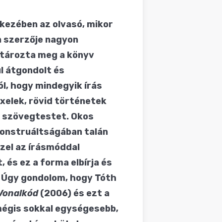
kezében az olvasó, mikor
ha szerzője nagyon
tározta meg a könyv
l átgondolt és
l, hogy mindegyik írás
ixelek, rövid történetek
k, szövegtestet. Okos
konstruáltságában talán
zzel az írásmóddal
, és ez a forma elbírja és
is. Úgy gondolom, hogy Tóth
Vonalkód
(2006) és ezt a
égis sokkal egységesebb,