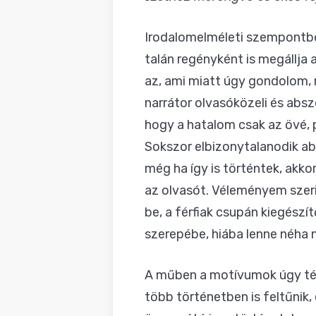
Irodalomelméleti szempontbó
talán regényként is megállja 
az, ami miatt úgy gondolom,
narrátor olvasóközeli és absz
hogy a hatalom csak az övé, 
Sokszor elbizonytalanodik ab
még ha így is történtek, akko
az olvasót. Véleményem szeri
be, a férfiak csupán kiegészí
szerepébe, hiába lenne néha 
A műben a motívumok úgy térn
több történetben is feltűnik,