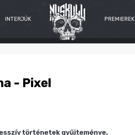
INTERJÚK
PREMIEREK
na - Pixel
esszív történetek gyűjteménye.