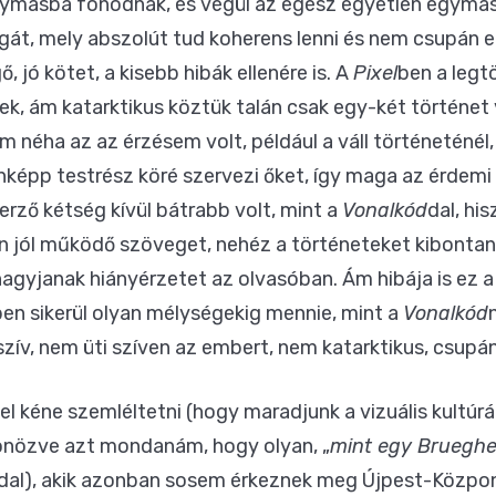
egymásba fonódnak, és végül az egész egyetlen egymá
gát, mely abszolút tud koherens lenni és nem csupán
, jó kötet, a kisebb hibák ellenére is. A
Pixel
ben a legt
k, ám katarktikus köztük talán csak egy-két történet 
 ám néha az az érzésem volt, például a váll történeténél
nképp testrész köré szervezi őket, így maga az érdemi 
zerző kétség kívül bátrabb volt, mint a
Vonalkód
dal, hi
n jól működő szöveget, nehéz a történeteket kibontan
agyjanak hiányérzetet az olvasóban. Ám hibája is ez 
en sikerül olyan mélységekig mennie, mint a
Vonalkód
ív, nem üti szíven az embert, nem katarktikus, csupá
 kéne szemléltetni (hogy maradjunk a vizuális kultúrá
csönözve azt mondanám, hogy olyan, „
mint egy Brueghel
ldal), akik azonban sosem érkeznek meg Újpest-Központ