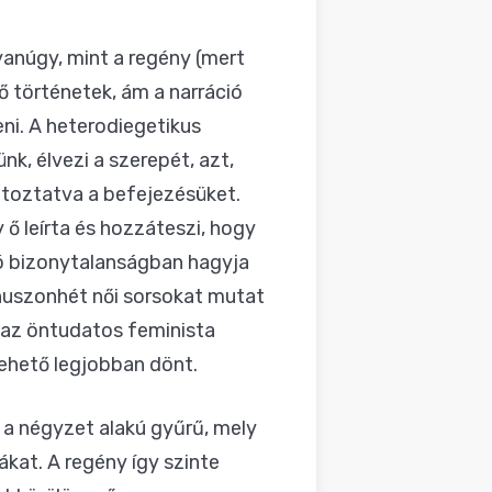
anúgy, mint a regény (mert
ő történetek, ám a narráció
i. A heterodiegetikus
nk, élvezi a szerepét, azt,
ltoztatva a befejezésüket.
ő leírta és hozzáteszi, hogy
nzó bizonytalanságban hagyja
 huszonhét női sorsokat mutat
k az öntudatos feminista
lehető legjobban dönt.
 a négyzet alakú gyűrű, mely
ákat. A regény így szinte