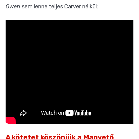
Owen
sem lenne teljes Carver nélkül:
A kötetet köszönjük a
Magvető