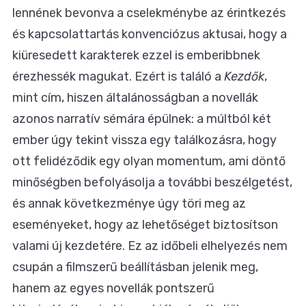
lennének bevonva a cselekménybe az érintkezés
és kapcsolattartás konvenciózus aktusai, hogy a
kiüresedett karakterek ezzel is emberibbnek
érezhessék magukat. Ezért is találó a
Kezdők
,
mint cím, hiszen általánosságban a novellák
azonos narratív sémára épülnek: a múltból két
ember úgy tekint vissza egy találkozásra, hogy
ott felidéződik egy olyan momentum, ami döntő
minőségben befolyásolja a további beszélgetést,
és annak következménye úgy töri meg az
eseményeket, hogy az lehetőséget biztosítson
valami új kezdetére. Ez az időbeli elhelyezés nem
csupán a filmszerű beállításban jelenik meg,
hanem az egyes novellák pontszerű