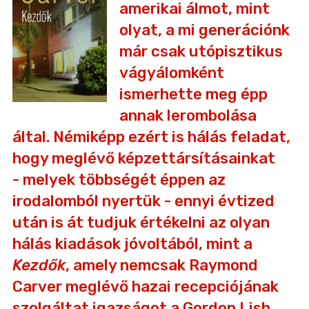
amerikai álmot, mint
olyat, a mi generációnk
már csak utópisztikus
vágyálomként
ismerhette meg épp
annak lerombolása
által. Némiképp ezért is hálás feladat,
hogy meglévő képzettársításainkat
- melyek többségét éppen az
irodalomból nyertük - ennyi évtized
után is át tudjuk értékelni az olyan
hálás kiadások jóvoltából, mint a
Kezdők
, amely nemcsak Raymond
Carver meglévő hazai recepciójának
szolgáltat igazságot a Gordon Lish