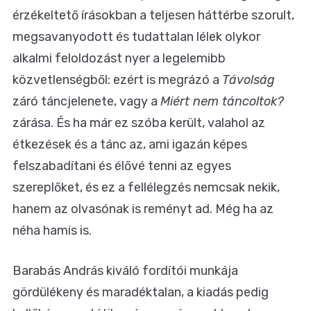
érzékeltető írásokban a teljesen háttérbe szorult,
megsavanyodott és tudattalan lélek olykor
alkalmi feloldozást nyer a legelemibb
közvetlenségből: ezért is megrázó a
Távolság
záró táncjelenete, vagy a
Miért nem táncoltok?
zárása. És ha már ez szóba került, valahol az
étkezések és a tánc az, ami igazán képes
felszabadítani és élővé tenni az egyes
szereplőket, és ez a fellélegzés nemcsak nekik,
hanem az olvasónak is reményt ad. Még ha az
néha hamis is.
Barabás András kiváló fordítói munkája
gördülékeny és maradéktalan, a kiadás pedig