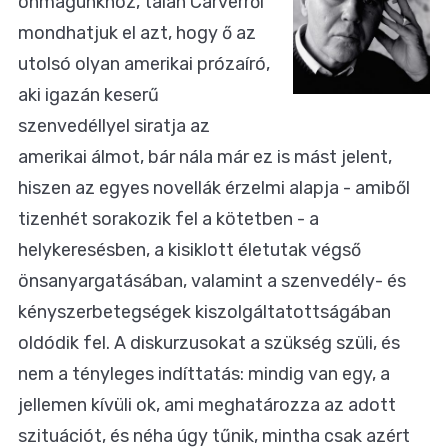
önmagunkhoz, talán Carverről
mondhatjuk el azt, hogy ő az
utolsó olyan amerikai prózaíró,
aki igazán keserű
szenvedéllyel siratja az
amerikai álmot, bár nála már ez is mást jelent,
hiszen az egyes novellák érzelmi alapja - amiből
tizenhét sorakozik fel a kötetben - a
helykeresésben, a kisiklott életutak végső
önsanyargatásában, valamint a szenvedély- és
kényszerbetegségek kiszolgáltatottságában
oldódik fel. A diskurzusokat a szükség szüli, és
nem a tényleges indíttatás: mindig van egy, a
jellemen kívüli ok, ami meghatározza az adott
szituációt, és néha úgy tűnik, mintha csak azért