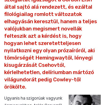
által sajtó alá rendezett, és ezáltal
filológiailag romlott változatok
elhagyásán keresztül, hanem a teljes
valójukban megismert novellák
felteszik azt a kérdést is, hogy
hogyan lehet szeretetteljesen
nyilatkozni egy olyan prózaíróról, aki
tömörségét Hemingwaytől, lényegi
kisugárzását Csehovtól,
kérlelhetetlen, delíriumban mártózó
világundorát pedig Cowley-től
örökölte.
_
Ugyanis ha szigorúak vagyunk