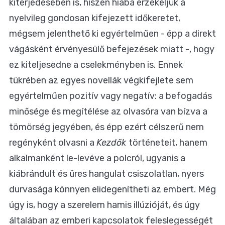
kiterjedésében is, hiszen hiába érzékeljük a
nyelvileg gondosan kifejezett időkeretet,
mégsem jelenthető ki egyértelműen - épp a direkt
vágásként érvényesülő befejezések miatt -, hogy
ez kiteljesedne a cselekményben is. Ennek
tükrében az egyes novellák végkifejlete sem
egyértelműen pozitív vagy negatív: a befogadás
minősége és megítélése az olvasóra van bízva a
tömörség jegyében, és épp ezért célszerű nem
regényként olvasni a
Kezdők
történeteit, hanem
alkalmanként le-levéve a polcról, ugyanis a
kiábrándult és üres hangulat csiszolatlan, nyers
durvasága könnyen elidegenítheti az embert. Még
úgy is, hogy a szerelem hamis illúzióját, és úgy
általában az emberi kapcsolatok feleslegességét