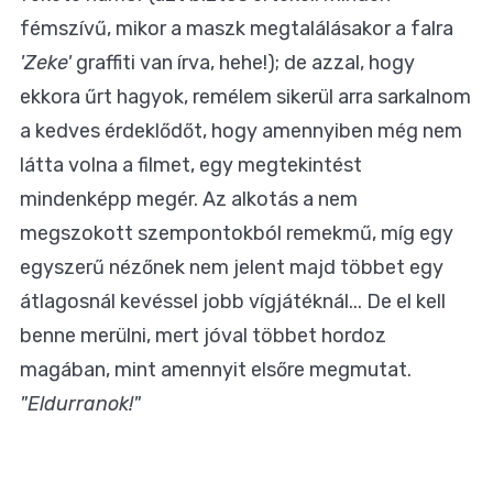
fémszívű, mikor a maszk megtalálásakor a falra
'Zeke'
graffiti van írva, hehe!); de azzal, hogy
ekkora űrt hagyok, remélem sikerül arra sarkalnom
a kedves érdeklődőt, hogy amennyiben még nem
látta volna a filmet, egy megtekintést
mindenképp megér. Az alkotás a nem
megszokott szempontokból remekmű, míg egy
egyszerű nézőnek nem jelent majd többet egy
átlagosnál kevéssel jobb vígjátéknál... De el kell
benne merülni, mert jóval többet hordoz
magában, mint amennyit elsőre megmutat.
"Eldurranok!"