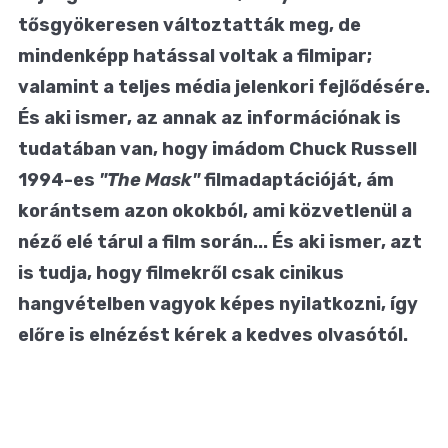
tősgyökeresen változtatták meg, de
mindenképp hatással voltak a filmipar;
valamint a teljes média jelenkori fejlődésére.
És aki ismer, az annak az információnak is
tudatában van, hogy imádom Chuck Russell
1994-es
"The Mask"
filmadaptációját, ám
korántsem azon okokból, ami közvetlenül a
néző elé tárul a film során... És aki ismer, azt
is tudja, hogy filmekről csak cinikus
hangvételben vagyok képes nyilatkozni, így
előre is elnézést kérek a kedves olvasótól.