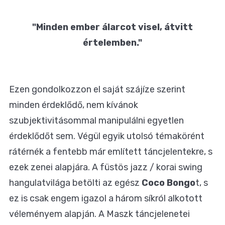
"Minden ember álarcot visel, átvitt
értelemben."
Ezen gondolkozzon el saját szájíze szerint
minden érdeklődő, nem kívánok
szubjektivitásommal manipulálni egyetlen
érdeklődőt sem. Végül egyik utolsó témakörént
rátérnék a fentebb már említett táncjelentekre, s
ezek zenei alapjára. A füstös jazz / korai swing
hangulatvilága betölti az egész
Coco Bongo
t, s
ez is csak engem igazol a három síkról alkotott
véleményem alapján. A Maszk táncjelenetei