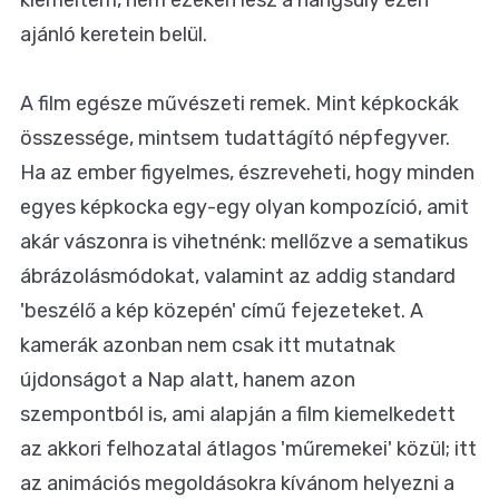
ajánló keretein belül.
A film egésze művészeti remek. Mint képkockák
összessége, mintsem tudattágító népfegyver.
Ha az ember figyelmes, észreveheti, hogy minden
egyes képkocka egy-egy olyan kompozíció, amit
akár vászonra is vihetnénk: mellőzve a sematikus
ábrázolásmódokat, valamint az addig standard
'beszélő a kép közepén' című fejezeteket. A
kamerák azonban nem csak itt mutatnak
újdonságot a Nap alatt, hanem azon
szempontból is, ami alapján a film kiemelkedett
az akkori felhozatal átlagos 'műremekei' közül; itt
az animációs megoldásokra kívánom helyezni a