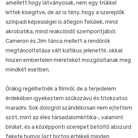
amellett hogy látványosak, nem egy trükkel
lettek kisegítve, de az is tény, hogy a szereplők
színpadi képességei is átlegon felüliek, mind
akrobatika, mind reakcióidő szempontjából.
Cameron és Jim tánca mellett a rendőrök
megtáncoltatása vált kultikus jelenetté, okkal;
hiszen embertelen méreteket mozgósítanak meg
mindkét esetben.
Órákig regélhetnék a filmről, de a terjedelem
érdekében igyekeztem szűkszavú és titokzatos
maradni. Sok dologról szándékosan nem ejtettem
szót, mint az éles társadalomkritika-, valamint
bírálat, és a középponti szerepet betöltő abszurd
fekete humor (azt biztos értékeli minden