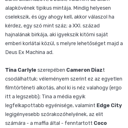
alapkövének tipikus mintája. Mindig helyesen
cselekszik, és úgy ahogy kell, akkor válaszol ha
kérdez, egy szó mint száz; a XXI. század
hajnalának birkája, aki igyekszik kitörni saját
emberi korlátai közül, s melyre lehetőséget majd a
Deus Ex Machina ad.
Tina Carlyle
szerepében
Cameron Diaz
t
csodálhattuk; véleményem szerint ez az egyetlen
filmtörténeti alkotás, ahol ki is néz valahogy (ergo
itt a legszebb); Tina a média egyik
legfelkapottabb egyénisége, valamint
Edge City
legigényesebb szórakozóhelyének, az elit
számára - a maffia által - fenntartott
Coco