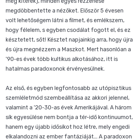
még kitérek), minden egyes rezzenése
megdöbbentette a nézőket. Először 5 évesen
volt lehetőségem látni a filmet, és emlékszem,
hogy félelem, s egyben csodálat fogott el, és ez
késztetett, sőt! Késztet napjainkig arra, hogy újra
és újra megnézzem a Maszkot. Mert hasonlóan a
'90-es évek több kultikus alkotásához, itt is
hatalmas paradoxonok érvényesülnek.
Az első, és egyben legfontosabb az utópisztikus
szemléletmód szembeállítása az akkori jelennel,
valamint a '20-30-as évek Amerikájával. A három
sík egyesülése nem bontja a tér-idő kontinuumot,
hanem egy újabb idősíkot hoz létre, mely engedi
elkalandozni az ember fantáziáját... A paradoxon