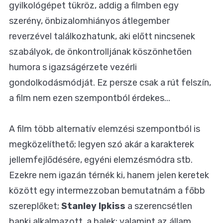
gyilkológépet tükröz, addig a filmben egy
szerény, önbizalomhiányos átlegember
reverzével találkozhatunk, aki előtt nincsenek
szabályok, de önkontrolljának köszönhetően
humora s igazságérzete vezérli
gondolkodásmódját. Ez persze csak a rút felszín,
a film nem ezen szempontból érdekes...
A film több alternatív elemzési szempontból is
megközelíthető; legyen szó akár a karakterek
jellemfejlődésére, egyéni elemzésmódra stb.
Ezekre nem igazán térnék ki, hanem jelen keretek
között egy intermezzoban bemutatnám a főbb
szereplőket;
Stanley Ipkiss
a szerencsétlen
banki alkalmazott, a balek; valamint az állam