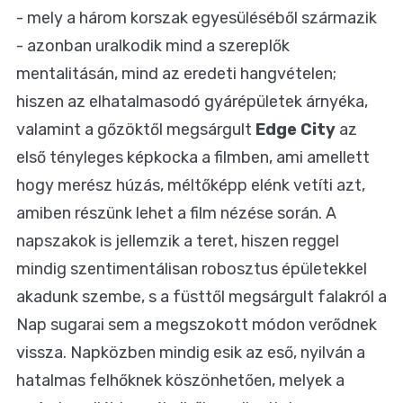
- mely a három korszak egyesüléséből származik
- azonban uralkodik mind a szereplők
mentalitásán, mind az eredeti hangvételen;
hiszen az elhatalmasodó gyárépületek árnyéka,
valamint a gőzöktől megsárgult
Edge City
az
első tényleges képkocka a filmben, ami amellett
hogy merész húzás, méltőképp elénk vetíti azt,
amiben részünk lehet a film nézése során. A
napszakok is jellemzik a teret, hiszen reggel
mindig szentimentálisan robosztus épületekkel
akadunk szembe, s a füsttől megsárgult falakról a
Nap sugarai sem a megszokott módon verődnek
vissza. Napközben mindig esik az eső, nyilván a
hatalmas felhőknek köszönhetően, melyek a