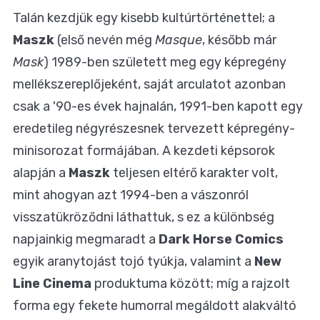
Talán kezdjük egy kisebb kultúrtörténettel; a
Maszk
(első nevén még
Masque
, később már
Mask
) 1989-ben született meg egy képregény
mellékszereplőjeként, saját arculatot azonban
csak a '90-es évek hajnalán, 1991-ben kapott egy
eredetileg négyrészesnek tervezett képregény-
minisorozat formájában. A kezdeti képsorok
alapján a
Maszk
teljesen eltérő karakter volt,
mint ahogyan azt 1994-ben a vászonról
visszatükröződni láthattuk, s ez a különbség
napjainkig megmaradt a
Dark Horse Comics
egyik aranytojást tojó tyúkja, valamint a
New
Line Cinema
produktuma között; míg a rajzolt
forma egy fekete humorral megáldott alakváltó