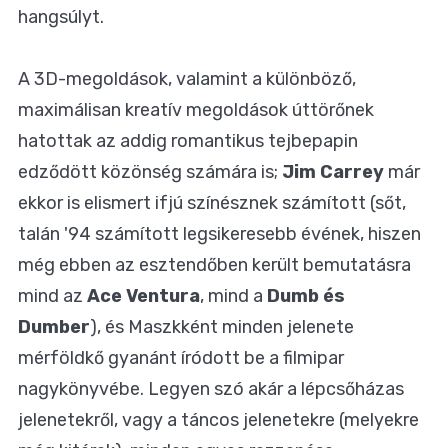
hangsúlyt.
A 3D-megoldások, valamint a különböző,
maximálisan kreatív megoldások úttörőnek
hatottak az addig romantikus tejbepapin
edződött közönség számára is;
Jim Carrey
már
ekkor is elismert ifjú színésznek számított (sőt,
talán '94 számított legsikeresebb évének, hiszen
még ebben az esztendőben került bemutatásra
mind az
Ace Ventura
, mind a
Dumb és
Dumber
), és Maszkként minden jelenete
mérföldkő gyanánt íródott be a filmipar
nagykönyvébe. Legyen szó akár a lépcsőházas
jelenetekről, vagy a táncos jelenetekre (melyekre