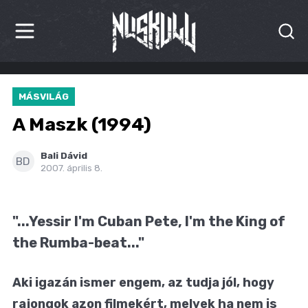
HÍREK
MÁSVILÁG
KRITIKÁK
A Maszk (1994)
BESZÁMOLÓK
Bali Dávid
BD
2007. április 8.
INTERJÚK
PREMIEREK
"...Yessir I'm Cuban Pete, I'm the King of
KULT
the Rumba-beat..."
MÁSVILÁG
Aki igazán ismer engem, az tudja jól, hogy
BLOG
rajongok azon filmekért, melyek ha nem is