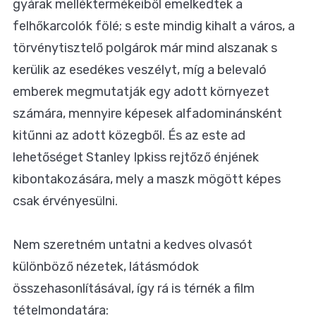
gyárak melléktermékeiből emelkedtek a
felhőkarcolók fölé; s este mindig kihalt a város, a
törvénytisztelő polgárok már mind alszanak s
kerülik az esedékes veszélyt, míg a belevaló
emberek megmutatják egy adott környezet
számára, mennyire képesek alfadominánsként
kitűnni az adott közegből. És az este ad
lehetőséget Stanley Ipkiss rejtőző énjének
kibontakozására, mely a maszk mögött képes
csak érvényesülni.
Nem szeretném untatni a kedves olvasót
különböző nézetek, látásmódok
összehasonlításával, így rá is térnék a film
tételmondatára: