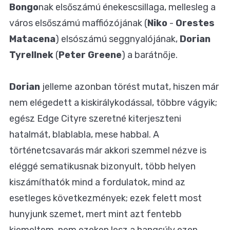
Bongo
nak elsőszámú énekescsillaga, mellesleg a
város elsőszámú maffiózójának (
Niko
-
Orestes
Matacena
) elsószámú seggnyalójának,
Dorian
Tyrellnek
(
Peter Greene
) a barátnője.
Dorian
jelleme azonban törést mutat, hiszen már
nem elégedett a kiskirálykodással, többre vágyik;
egész Edge Cityre szeretné kiterjeszteni
hatalmát, blablabla, mese habbal. A
történetcsavarás már akkori szemmel nézve is
eléggé sematikusnak bizonyult, több helyen
kiszámíthatók mind a fordulatok, mind az
esetleges következmények; ezek felett most
hunyjunk szemet, mert mint azt fentebb
kiemeltem, nem ezeken lesz a hangsúly ezen