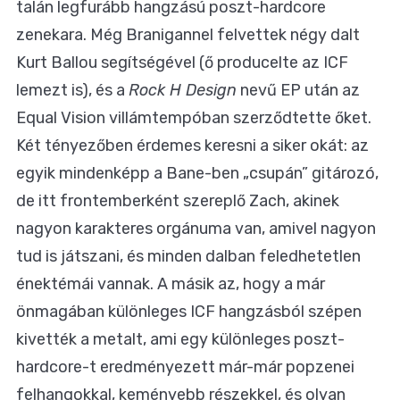
talán legfurább hangzású poszt-hardcore
zenekara. Még Branigannel felvettek négy dalt
Kurt Ballou segítségével (ő producelte az ICF
lemezt is), és a
Rock H Design
nevű EP után az
Equal Vision villámtempóban szerződtette őket.
Két tényezőben érdemes keresni a siker okát: az
egyik mindenképp a Bane-ben „csupán” gitározó,
de itt frontemberként szereplő Zach, akinek
nagyon karakteres orgánuma van, amivel nagyon
tud is játszani, és minden dalban feledhetetlen
énektémái vannak. A másik az, hogy a már
önmagában különleges ICF hangzásból szépen
kivették a metalt, ami egy különleges poszt-
hardcore-t eredményezett már-már popzenei
felhangokkal, keményebb részekkel, és olyan