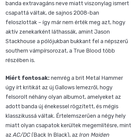
banda extravagáns neve miatt viszonylag ismert
csapattá váltak, de sajnos 2008-ban
feloszlottak – így már nem érték meg azt, hogy
aktív zenekarként láthassák, amint Jason
Stackhouse a pólójukban bukkant fel a népszerű
southern vámpírsorozat, a True Blood több
részében is.
Miért fontosak:
nemrég a brit Metal Hammer
úgy írt kritikát az új Gallows lemezről, hogy
felsorolt néhány olyan albumot, amelyeket az
adott banda új énekessel rögzített, és mégis
klasszikussá váltak. Értelemszerűen a négy hely
miatt olyan csapatok kerültek megemlítésre, mint
az
AC/DC
(Back In Black), az
Iron Maiden