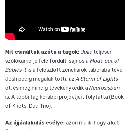
Mit csináltak azóta a tagok:
Julie
teljesen
szólókarrierje felé fordult, sajnos a
Made out of
Babies-t
is a feloszlott zenekarok táborába téve,
Josh pedig megalakította az
A Storm of Lights
-
ot, és még mindig tevékenykedik a
Neurosisban
is. A többi tag korábbi projektjeit folytatta (Book
of Knots, Dud Trio).
Az újjáalakulás esélye:
azon múlik, hogy a két