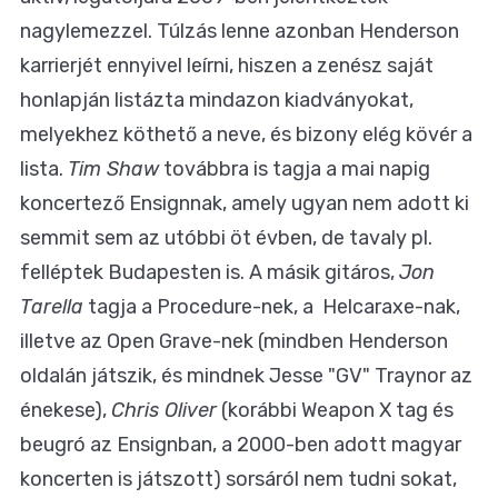
nagylemezzel. Túlzás lenne azonban Henderson
karrierjét ennyivel leírni, hiszen a zenész saját
honlapján listázta mindazon kiadványokat,
melyekhez köthető a neve, és bizony elég kövér a
lista.
Tim Shaw
továbbra is tagja a mai napig
koncertező Ensignnak, amely ugyan nem adott ki
semmit sem az utóbbi öt évben, de tavaly pl.
felléptek Budapesten is. A másik gitáros,
Jon
Tarella
tagja a Procedure-nek, a Helcaraxe-nak,
illetve az Open Grave-nek (mindben Henderson
oldalán játszik, és mindnek Jesse "GV" Traynor az
énekese),
Chris Oliver
(korábbi Weapon X tag és
beugró az Ensignban, a 2000-ben adott magyar
koncerten is játszott) sorsáról nem tudni sokat,