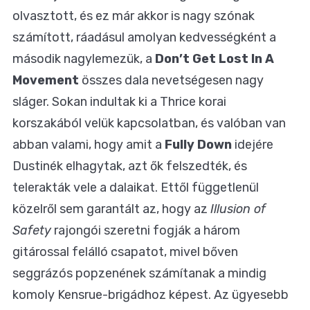
olvasztott, és ez már akkor is nagy szónak
számított, ráadásul amolyan kedvességként a
második nagylemezük, a
Don’t Get Lost In A
Movement
összes dala nevetségesen nagy
sláger. Sokan indultak ki a Thrice korai
korszakából velük kapcsolatban, és valóban van
abban valami, hogy amit a
Fully Down
idejére
Dustinék elhagytak, azt ők felszedték, és
telerakták vele a dalaikat. Ettől függetlenül
közelről sem garantált az, hogy az
Illusion of
Safety
rajongói szeretni fogják a három
gitárossal felálló csapatot, mivel bőven
seggrázós popzenének számítanak a mindig
komoly Kensrue-brigádhoz képest. Az ügyesebb