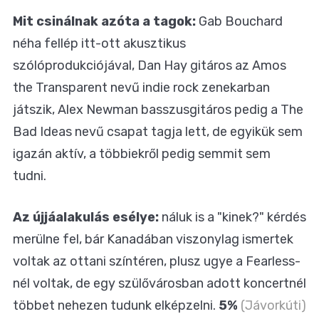
Mit csinálnak azóta a tagok:
Gab Bouchard
néha fellép itt-ott akusztikus
szólóprodukciójával, Dan Hay gitáros az Amos
the Transparent nevű indie rock zenekarban
játszik, Alex Newman basszusgitáros pedig a The
Bad Ideas nevű csapat tagja lett, de egyikük sem
igazán aktív, a többiekről pedig semmit sem
tudni.
Az újjáalakulás esélye:
náluk is a "kinek?" kérdés
merülne fel, bár Kanadában viszonylag ismertek
voltak az ottani színtéren, plusz ugye a Fearless-
nél voltak, de egy szülővárosban adott koncertnél
többet nehezen tudunk elképzelni.
5%
(Jávorkúti)