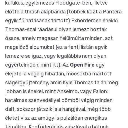
kultikus, egylemezes Floodgate-ben, illetve
előtte a thrash alapbanda (többek közt a Pantera
egyik fő hatásának tartott) Exhorderben éneklő
Thomas-szal ráadásul olyan lemezt hoztak
össze, amely magasan felülmúlta minden, azt
megelőző albumukat (ez a fenti listán egyik
lemezre se igaz, vagy legalábbis nem olyan
egyértelműen, mint itt). Az
Open Fire
egy
elejétől a végéig hibátlan, mocsokba mártott
slágergyűjtemény, amin Kyle Thomas talán még
jobban is énekel, mint Anselmo, vagy Fallon:
hatalmas szenvedéllyel bömböl végig minden
dalt, sokszor játszik is a hangjával, még több
életet visz az amúgy is pulzálóan energikus
témákba. Konföderációs zászlóval a hátunk