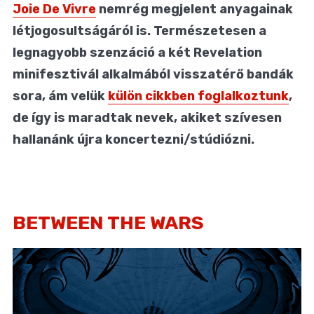
Joie De Vivre
nemrég megjelent anyagainak
létjogosultságáról is. Természetesen a
legnagyobb szenzáció a két Revelation
minifesztivál alkalmából visszatérő bandák
sora, ám velük
külön cikkben foglalkoztunk
,
de így is maradtak nevek, akiket szívesen
hallanánk újra koncertezni/stúdiózni.
BETWEEN THE WARS