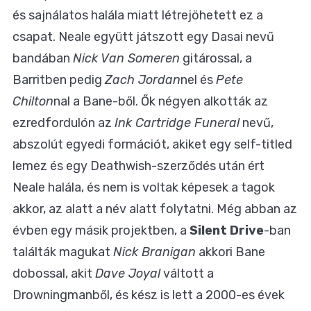
és sajnálatos halála miatt létrejöhetett ez a
csapat. Neale együtt játszott egy Dasai nevű
bandában
Nick Van Someren
gitárossal, a
Barritben pedig
Zach Jordan
nel és
Pete
Chilton
nal a Bane-ből. Ők négyen alkották az
ezredfordulón az
Ink Cartridge Funeral
nevű,
abszolút egyedi formációt, akiket egy self-titled
lemez és egy Deathwish-szerződés után ért
Neale halála, és nem is voltak képesek a tagok
akkor, az alatt a név alatt folytatni. Még abban az
évben egy másik projektben, a
Silent Drive
-ban
találták magukat
Nick Branigan
akkori Bane
dobossal, akit
Dave Joyal
váltott a
Drowningmanből, és kész is lett a 2000-es évek