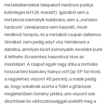
metaldallamokkal telepakolt hardcore punkja
különleges lett (ill. maradt). Igazából sem a
metalcore bármelyik hullámára, sem a „metalos
hardcore” zenekarokra nem hasonlít, mivel
rendkívül tempós, és a metalból csupán dallamos
témákat, nem pedig súlyt visz Henderson a
dalokba, amolyan kicsit komolyabb, kevésbé punk
A Wilhelm Scream
hez hasonlóvá téve az
összképet. A csapat egyik nagy átka a normális
hosszal bíró kiadvány hiánya volt (az EP túl rövid,
a nagylemez viszont 45 perces), a másik pedig
az, hogy sokaknak szúrta a fülét a gitárosok
meglehetősen tömény játéka, ami viszont sok
díszítéssel és változatossággal szelidíti meg a