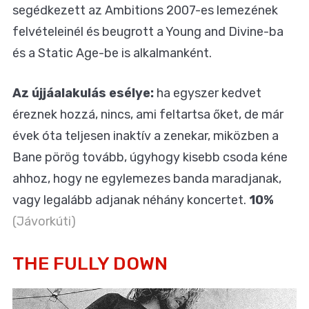
segédkezett az Ambitions 2007-es lemezének
felvételeinél és beugrott a Young and Divine-ba
és a Static Age-be is alkalmanként.
Az újjáalakulás esélye:
ha egyszer kedvet
éreznek hozzá, nincs, ami feltartsa őket, de már
évek óta teljesen inaktív a zenekar, miközben a
Bane pörög tovább, úgyhogy kisebb csoda kéne
ahhoz, hogy ne egylemezes banda maradjanak,
vagy legalább adjanak néhány koncertet.
10%
(Jávorkúti)
THE FULLY DOWN