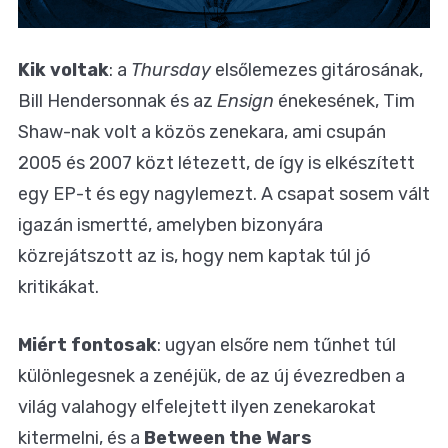
Kik voltak
: a
Thursday
elsőlemezes gitárosának,
Bill Hendersonnak és az
Ensign
énekesének, Tim
Shaw-nak volt a közös zenekara, ami csupán
2005 és 2007 közt létezett, de így is elkészített
egy EP-t és egy nagylemezt. A csapat sosem vált
igazán ismertté, amelyben bizonyára
közrejátszott az is, hogy nem kaptak túl jó
kritikákat.
Miért fontosak
: ugyan elsőre nem tűnhet túl
különlegesnek a zenéjük, de az új évezredben a
világ valahogy elfelejtett ilyen zenekarokat
kitermelni, és a
Between the Wars