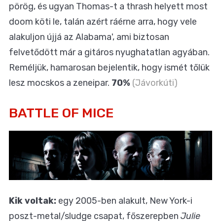
pörög, és ugyan Thomas-t a thrash helyett most
doom köti le, talán azért ráérne arra, hogy vele
alakuljon újjá az Alabama', ami biztosan
felvetődött már a gitáros nyughatatlan agyában.
Reméljük, hamarosan bejelentik, hogy ismét tőlük
lesz mocskos a zeneipar.
70%
(Jávorkúti)
BATTLE OF MICE
Kik voltak:
egy 2005-ben alakult, New York-i
poszt-metal/sludge csapat, főszerepben
Julie