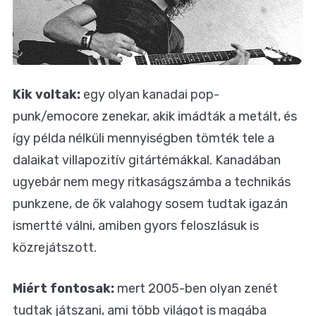
Kik voltak:
egy olyan kanadai pop-
punk/emocore zenekar, akik imádták a metált, és
így példa nélküli mennyiségben tömték tele a
dalaikat villapozitív gitártémákkal. Kanadában
ugyebár nem megy ritkaságszámba a technikás
punkzene, de ők valahogy sosem tudtak igazán
ismertté válni, amiben gyors feloszlásuk is
közrejátszott.
Miért fontosak:
mert 2005-ben olyan zenét
tudtak játszani, ami több világot is magába