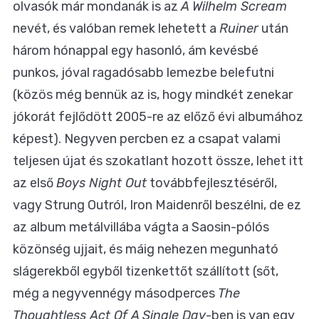
olvasók már mondanák is az
A Wilhelm Scream
nevét, és valóban remek lehetett a
Ruiner
után
három hónappal egy hasonló, ám kevésbé
punkos, jóval ragadósabb lemezbe belefutni
(közös még bennük az is, hogy mindkét zenekar
jókorát fejlődött 2005-re az előző évi albumához
képest). Negyven percben ez a csapat valami
teljesen újat és szokatlant hozott össze, lehet itt
az első
Boys Night Out
továbbfejlesztéséről,
vagy Strung Outról, Iron Maidenről beszélni, de ez
az album metálvillába vágta a Saosin-pólós
közönség ujjait, és máig nehezen megunható
slágerekből egyből tizenkettőt szállított (sőt,
még a negyvennégy másodperces
The
Thoughtless Act Of A Single Day
-ben is van egy