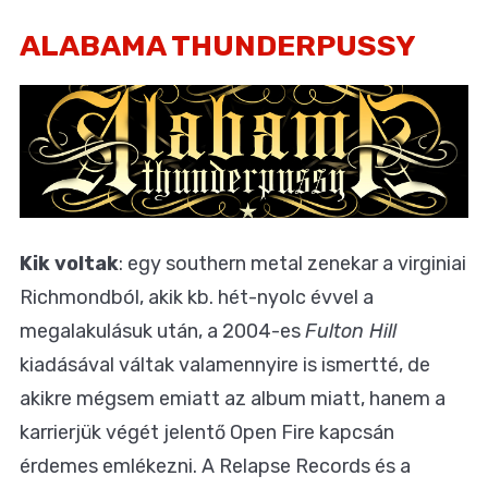
ALABAMA THUNDERPUSSY
Kik voltak
: egy southern metal zenekar a virginiai
Richmondból, akik kb. hét-nyolc évvel a
megalakulásuk után, a 2004-es
Fulton Hill
kiadásával váltak valamennyire is ismertté, de
akikre mégsem emiatt az album miatt, hanem a
karrierjük végét jelentő Open Fire kapcsán
érdemes emlékezni. A Relapse Records és a