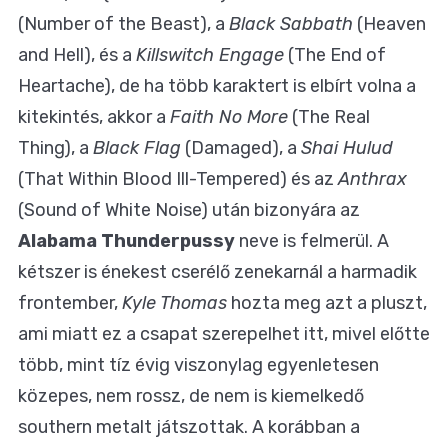
(Number of the Beast), a
Black Sabbath
(Heaven
and Hell), és a
Killswitch Engage
(The End of
Heartache), de ha több karaktert is elbírt volna a
kitekintés, akkor a
Faith No More
(The Real
Thing), a
Black Flag
(Damaged), a
Shai Hulud
(That Within Blood Ill-Tempered) és az
Anthrax
(Sound of White Noise) után bizonyára az
Alabama Thunderpussy
neve is felmerül. A
kétszer is énekest cserélő zenekarnál a harmadik
frontember,
Kyle Thomas
hozta meg azt a pluszt,
ami miatt ez a csapat szerepelhet itt, mivel előtte
több, mint tíz évig viszonylag egyenletesen
közepes, nem rossz, de nem is kiemelkedő
southern metalt játszottak. A korábban a