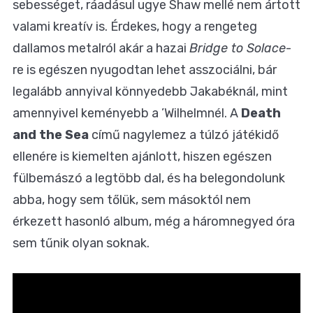
sebességet, ráadásul ugye Shaw mellé nem ártott
valami kreatív is. Érdekes, hogy a rengeteg
dallamos metalról akár a hazai
Bridge to Solace
-
re is egészen nyugodtan lehet asszociálni, bár
legalább annyival könnyedebb Jakabéknál, mint
amennyivel keményebb a ’Wilhelmnél. A
Death
and the Sea
című nagylemez a túlzó játékidő
ellenére is kiemelten ajánlott, hiszen egészen
fülbemászó a legtöbb dal, és ha belegondolunk
abba, hogy sem tőlük, sem másoktól nem
érkezett hasonló album, még a háromnegyed óra
sem tűnik olyan soknak.