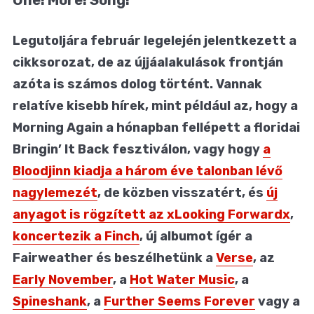
Legutoljára február legelején jelentkezett a
cikksorozat, de az újjáalakulások frontján
azóta is számos dolog történt. Vannak
relatíve kisebb hírek, mint például az, hogy a
Morning Again a hónapban fellépett a floridai
Bringin’ It Back fesztiválon, vagy hogy
a
Bloodjinn kiadja a három éve talonban lévő
nagylemezét
, de közben visszatért, és
új
anyagot is rögzített az xLooking Forwardx
,
koncertezik a Finch
, új albumot ígér a
Fairweather és beszélhetünk a
Verse
, az
Early November
, a
Hot Water Music
, a
Spineshank
, a
Further Seems Forever
vagy a