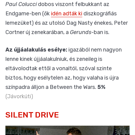
Paul Colucci
dobos viszont felbukkant az
Endgame-ben (ők
idén adták ki
diszkográfiás
lemezüket) és az utolsó Dag Nasty énekes, Peter
Cortner új zenekarában, a
Gerunds
-ban is.
Az újjáalakulás esélye:
igazából nem nagyon
lenne kinek újjáalakulniuk, és zeneileg is
eltávolodtak ettől a vonaltól, szóval szinte
biztos, hogy esélytelen az, hogy valaha is újra
színpadra álljon a Between the Wars.
5%
(Jávorkúti)
SILENT DRIVE