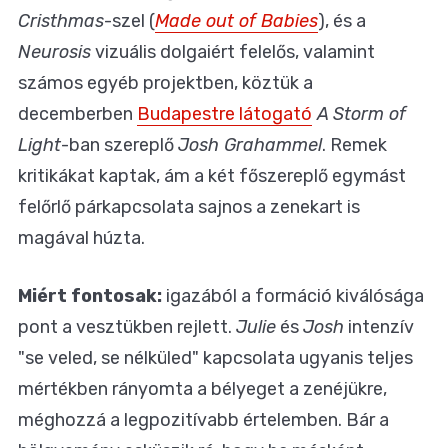
Cristhmas
-szel (
Made out of Babies
), és a
Neurosis
vizuális dolgaiért felelős, valamint
számos egyéb projektben, köztük a
decemberben
Budapestre látogató
A Storm of
Light
-ban szereplő
Josh Grahammel
. Remek
kritikákat kaptak, ám a két főszereplő egymást
felőrlő párkapcsolata sajnos a zenekart is
magával húzta.
Miért fontosak:
igazából a formáció kiválósága
pont a vesztükben rejlett.
Julie
és
Josh
intenzív
"se veled, se nélküled" kapcsolata ugyanis teljes
mértékben rányomta a bélyeget a zenéjükre,
méghozzá a legpozitívabb értelemben. Bár a