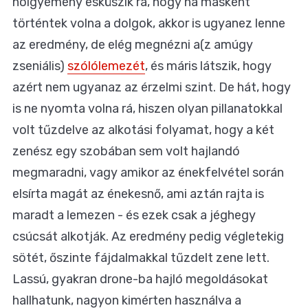
hölgyemény esküszik rá, hogy ha másként
történtek volna a dolgok, akkor is ugyanez lenne
az eredmény, de elég megnézni a(z amúgy
zseniális)
szólólemezét
, és máris látszik, hogy
azért nem ugyanaz az érzelmi szint. De hát, hogy
is ne nyomta volna rá, hiszen olyan pillanatokkal
volt tűzdelve az alkotási folyamat, hogy a két
zenész egy szobában sem volt hajlandó
megmaradni, vagy amikor az énekfelvétel során
elsírta magát az énekesnő, ami aztán rajta is
maradt a lemezen - és ezek csak a jéghegy
csúcsát alkotják. Az eredmény pedig végletekig
sötét, őszinte fájdalmakkal tűzdelt zene lett.
Lassú, gyakran drone-ba hajló megoldásokat
hallhatunk, nagyon kimérten használva a