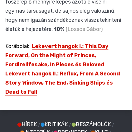
főszereplő mennyire képes azóta elviselni
egymás társaságát, de sajnos elég valószínű,
hogy nem igazán szándékoznak visszatekinteni
életük e fejezetére.
10%
(Lossos Gábor)
Korábbiak:
Lekevert hangok I.: This Day
Forward, On the Might of Princes,
Fordirelifesake, In Pieces és Beloved
Lekevert hangok II.: Reflux, From A Second
Story Window, The End, Sinking Ships és
Dead to Fall
HÍREK
/
KRITIKÁK
/
BESZÁMOLÓK
/