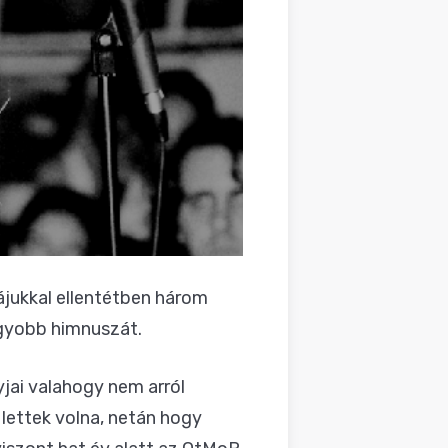
gájukkal ellentétben három
agyobb himnuszát.
jai valahogy nem arról
 lettek volna, netán hogy