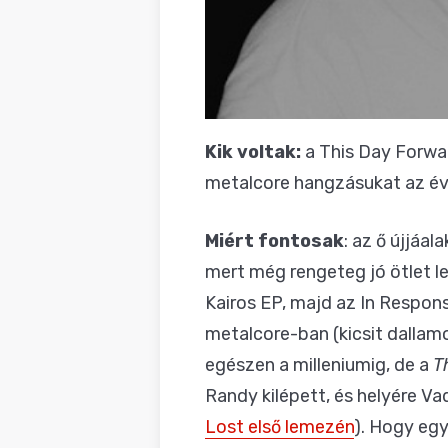
Kik voltak:
a This Day Forwar
metalcore hangzásukat az éve
Miért fontosak
: az ő újjáa
mert még rengeteg jó ötlet le
Kairos EP, majd az In Respon
metalcore-ban (kicsit dalla
egészen a milleniumig, de a
T
Randy kilépett, és helyére Va
Lost első lemezén
). Hogy egy