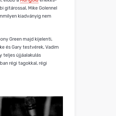
i gitárossal, Mike Golennel
emmilyen kiadványig nem
ony Green majd kijelenti,
ike és Gary testvérek, Vadim
 teljes újjáalakulás
an régi tagokkal, régi