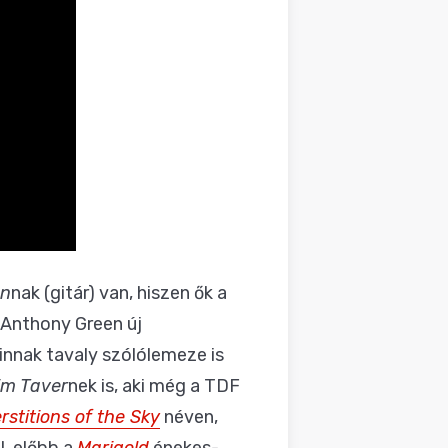
an
nak (gitár) van, hiszen ők a
Anthony Green új
linnak tavaly szólólemeze is
im Taver
nek is, aki még a TDF
rstitions of the Sky
néven,
l, előbb a
Marigold
énekes-