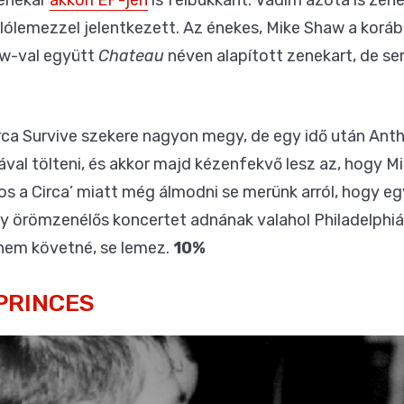
ólólemezzel jelentkezett. Az énekes, Mike Shaw a korább
aw-val együtt
Chateau
néven alapított zenekart, de s
irca Survive szekere nagyon megy, de egy idő után Anth
ával tölteni, és akkor majd kézenfekvő lesz az, hogy M
s a Circa’ miatt még álmodni se merünk arról, hogy egy
y örömzenélős koncertet adnának valahol Philadelphiáb
 nem követné, se lemez.
10%
PRINCES