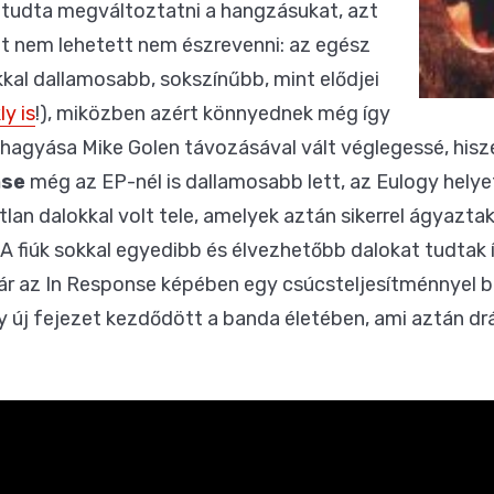
 tudta megváltoztatni a hangzásukat, azt
t nem lehetett nem észrevenni: az egész
kkal dallamosabb, sokszínűbb, mint elődjei
y is
!), miközben azért könnyednek még így
lhagyása Mike Golen távozásával vált véglegessé, hisze
nse
még az EP-nél is dallamosabb lett, az Eulogy helyet
átlan dalokkal volt tele, amelyek aztán sikerrel ágyazt
. A fiúk sokkal egyedibb és élvezhetőbb dalokat tudtak 
bár az In Response képében egy csúcsteljesítménnyel b
gy új fejezet kezdődött a banda életében, ami aztán d