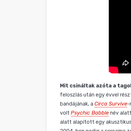
Mit csináltak azóta a tago
feloszlás után egy évvel rés
bandájának, a
Circa Survive
-
volt
Psychic Babble
név alatt
alatt alapított egy akusztiku
2004-ben pedig a screamo z