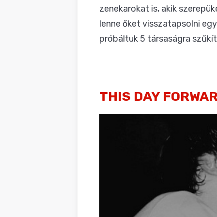
zenekarokat is, akik szerepük
lenne őket visszatapsolni egy
próbáltuk 5 társaságra szűkíte
THIS DAY FORWA