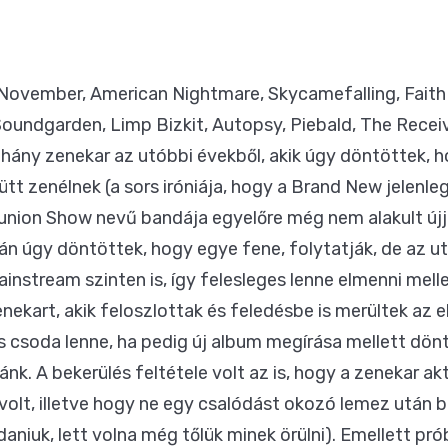
y November, American Nightmare, Skycamefalling, Fait
Soundgarden, Limp Bizkit, Autopsy, Piebald, The Receiv
néhány zenekar az utóbbi évekből, akik úgy döntöttek, 
ütt zenélnek (a sors iróniája, hogy a Brand New jelenleg
nion Show nevű bandája egyelőre még nem alakult újjá
után úgy döntöttek, hogy egye fene, folytatják, de az 
instream szinten is, így felesleges lenne elmenni melle
nekart, akik feloszlottak és feledésbe is merültek az 
és csoda lenne, ha pedig új album megírása mellett dön
k. A bekerülés feltétele volt az is, hogy a zenekar akt
lt, illetve hogy ne egy csalódást okozó lemez után b
niuk, lett volna még tőlük minek örülni). Emellett prób