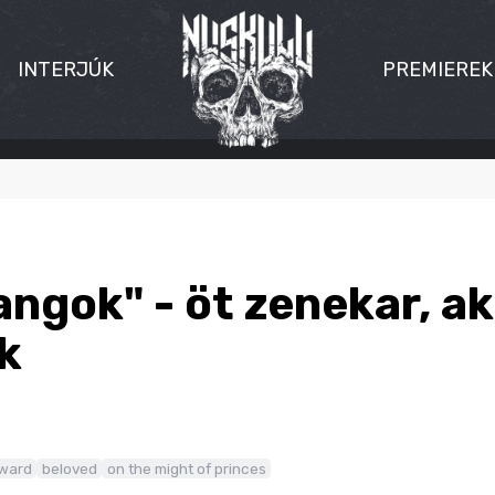
INTERJÚK
PREMIEREK
ngok" - öt zenekar, ak
k
rward
beloved
on the might of princes