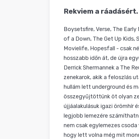
BLOG
Rekviem a ráadásért.
Boysetsfire, Verse, The Earl
of a Down, The Get Up Kids, 
Movielife, Hopesfall - csak 
hosszabb időn át, de újra egy
Derrick Shermannek a The Reu
zenekarok, akik a feloszlás 
hullám lett underground és ma
összegyűjtöttünk öt olyan ze
újjáalakulásuk igazi örömhír 
legjobb lemezére számíthatnán
nem csak egylemezes csoda vo
hogy lett volna még mit monda