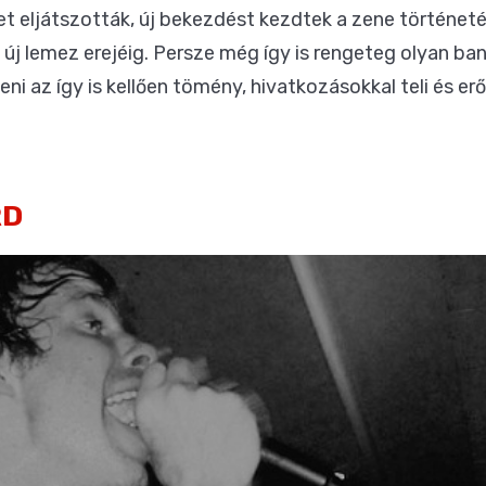
et eljátszották, új bekezdést kezdtek a zene történeté
 új lemez erejéig. Persze még így is rengeteg olyan ban
ni az így is kellően tömény, hivatkozásokkal teli és erő
RD