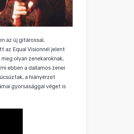
n az új gitárossal,
t az Equal Visionnél jelent
ak meg olyan zenekaroknak,
írni ebben a dallamos zenei
úcsúztak, a hiányérzet
rámai gyorsasággal véget is