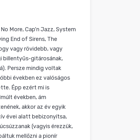
h No More, Cap'n Jazz, System
ing End of Sirens, The
hogy vagy rövidebb, vagy
i billentyűs-gitárosának,
). Persze mindig voltak
utóbbi években ez valóságos
tte. Épp ezért mi is
elmúlt években, ám
tenének, akkor az év egyik
ív évei alatt bebizonyítsa,
úcsúzzanak (vagyis érezzük,
áltuk mellőzni a pionír