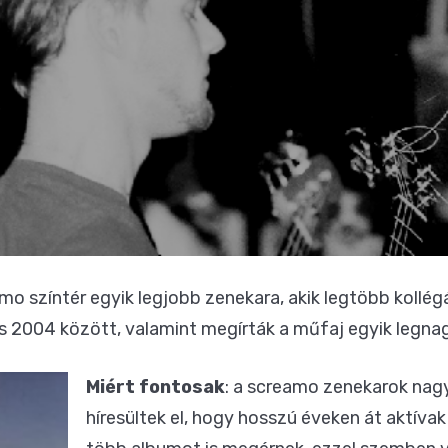
amo színtér egyik legjobb zenekara, akik legtöbb kollé
s 2004 között, valamint megírták a műfaj egyik legn
Miért fontosak
: a screamo zenekarok nagy
híresültek el, hogy hosszú éveken át aktívak