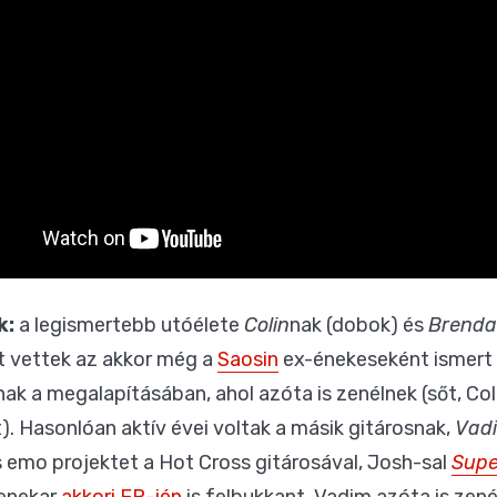
k:
a legismertebb utóélete
Colin
nak (dobok) és
Brend
zt vettek az akkor még a
Saosin
ex-énekeseként ismert 
nak a megalapításában, ahol azóta is zenélnek (sőt, Co
). Hasonlóan aktív évei voltak a másik gitárosnak,
Vad
s emo projektet a Hot Cross gitárosával, Josh-sal
Supe
enekar
akkori EP-jén
is felbukkant. Vadim azóta is zené