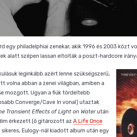
d egy philadelphiai zenekar, akik 1996 és 2003 közt vo
k alatt szépen lassan eltolták a poszt-hardcore irány
lakulásuk leginkább azért lenne szükségszerű,
tt volna abban a zenei világban, amiben a
se mozgott. Ugyan a fiúk tördeltebb
mosabb Converge/Cave In vonal) utaztak
he Transient Effects of Light on Water
után
dim érkezett (ő gitározott az
A Life Once
 sikeres, Eulogy-nál kiadott album után egy