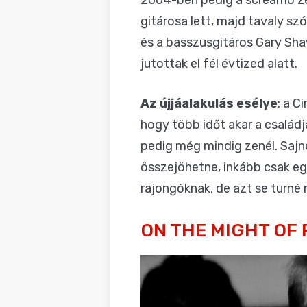
gitárosa lett, majd tavaly sz
és a basszusgitáros Gary Sh
jutottak el fél évtized alatt.
Az újjáalakulás esélye
: a C
hogy több időt akar a családj
pedig még mindig zenél. Sajno
összejöhetne, inkább csak eg
rajongóknak, de azt se turné
ON THE MIGHT OF 