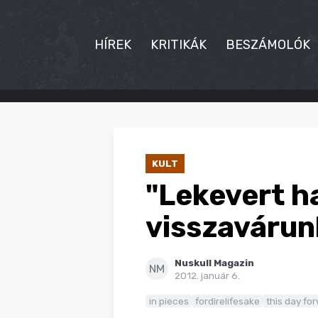
HÍREK
KRITIKÁK
BESZÁMOLÓK
HÍREK
KRITIKÁK
KULT
BESZÁMOLÓK
"Lekevert ha
INTERJÚK
visszavárun
PREMIEREK
Nuskull Magazin
KULT
NM
2012. január 6.
MÁSVILÁG
in pieces
fordirelifesake
this day fo