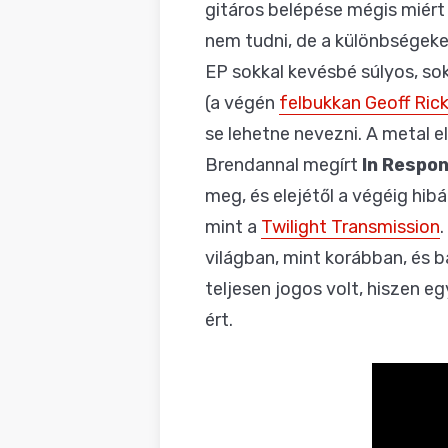
gitáros belépése mégis miért
nem tudni, de a különbségeke
EP sokkal kevésbé súlyos, so
(a végén
felbukkan Geoff Rickl
se lehetne nevezni. A metal e
Brendannal megírt
In Respo
meg, és elejétől a végéig hib
mint a
Twilight Transmission
világban, mint korábban, és 
teljesen jogos volt, hiszen e
ért.