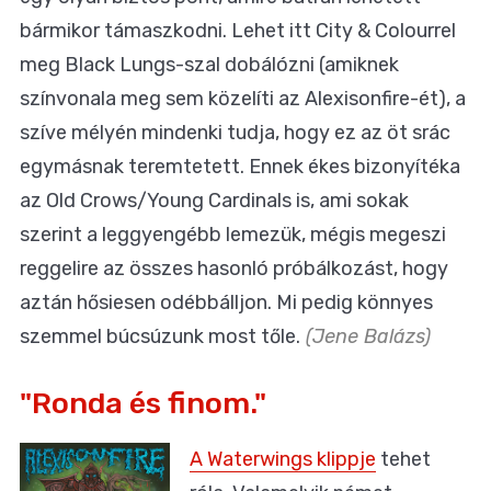
bármikor támaszkodni. Lehet itt City & Colourrel
meg Black Lungs-szal dobálózni (amiknek
színvonala meg sem közelíti az Alexisonfire-ét), a
szíve mélyén mindenki tudja, hogy ez az öt srác
egymásnak teremtetett. Ennek ékes bizonyítéka
az Old Crows/Young Cardinals is, ami sokak
szerint a leggyengébb lemezük, mégis megeszi
reggelire az összes hasonló próbálkozást, hogy
aztán hősiesen odébbálljon. Mi pedig könnyes
szemmel búcsúzunk most tőle.
(Jene Balázs)
"Ronda és finom."
A Waterwings klippje
tehet