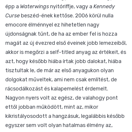
épp a
Waterwings
nyitóriffje, vagy a
Kennedy
Curse
beszéd-ének kettőse. 2006 körül nulla
emocore élménnyel ez hihetetlen nagy
újdonságnak tűnt, de ha az ember fel is hozza
magát az új évezred első éveinek jobb lemezeiből,
akkor is megőrzi a self-titled anyag az értékeit, és
azt, hogy később hiába írtak jobb dalokat, hiába
tisztultak le, de már az első anyagukon olyan
dolgokat műveltek, ami nem csak említést, de
rácsodálkozást és kalapemelést érdemelt.
Nagyon nyers volt az egész, de valahogy pont
ettől jobban működött, mint az, mikor
kikristályosodott a hangzásuk, legalábbis később
egyszer sem volt olyan hatalmas élmény az,