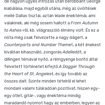
de nagyon ügyes intrózás után berobbant George
kiabálása, majd egyből utána, még az üvöltések
mellé Dallas tisztái, aztán Wade énektémái, ami
valakinek, aki még sosem hallott a
From Autumn
to Ashes
-ről, kb. világraszóló élmény volt. És ez a
nóta még csak felvezette a nagy slágert, a
Counterparts and Number Them
et, a két énekest
kiválóan kihasználó, zongorás
Adelledá
t, a
dillingeri témával nyitó, a rémgyenge borító által
felvetett történetet kifejtő
A Dagger Through
the Heart of St. Angeles
t, és így tovább az
összes dalt. Szinte minden tételről el lehet
mondani valami túláradóan pozitívat, hiszen egy-
egy ötlet, gitár-, vagy énektéma mindig
maradandó nyomot hagy az emberben, legyen az