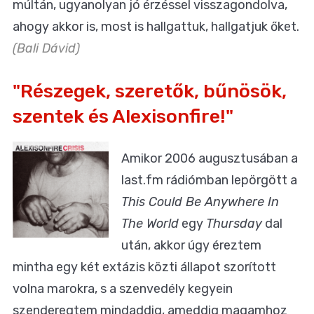
múltán, ugyanolyan jó érzéssel visszagondolva,
ahogy akkor is, most is hallgattuk, hallgatjuk őket.
(Bali Dávid)
"Részegek, szeretők, bűnösök,
szentek és Alexisonfire!"
Amikor 2006 augusztusában a
last.fm rádiómban lepörgött a
This Could Be Anywhere In
The World
egy
Thursday
dal
után, akkor úgy éreztem
mintha egy két extázis közti állapot szorított
volna marokra, s a szenvedély kegyein
szenderegtem mindaddig, ameddig magamhoz