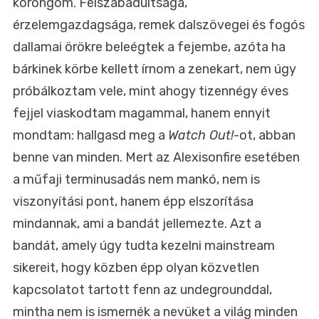
korongom. Felszabadultsága,
érzelemgazdagsága, remek dalszövegei és fogós
dallamai örökre beleégtek a fejembe, azóta ha
bárkinek körbe kellett írnom a zenekart, nem úgy
próbálkoztam vele, mint ahogy tizennégy éves
fejjel viaskodtam magammal, hanem ennyit
mondtam: hallgasd meg a
Watch Out!
-ot, abban
benne van minden. Mert az Alexisonfire esetében
a műfaji terminusadás nem mankó, nem is
viszonyítási pont, hanem épp elszorítása
mindannak, ami a bandát jellemezte. Azt a
bandát, amely úgy tudta kezelni mainstream
sikereit, hogy közben épp olyan közvetlen
kapcsolatot tartott fenn az undegrounddal,
mintha nem is ismernék a nevüket a világ minden