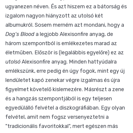
ugyanezen néven. És azt hiszem ez a bátorság és
izgalom nagyon hiányzott az utolsó két
albumukról. Sosem merném azt mondani, hogy a
Dog's Blood
a legjobb Alexisonfire anyag, de
három szempontból is emlékezetes marad az
életműben. Először is (legalábbis egyelőre) ez az
utolsó
Alexisonfire anyag. Minden hattyúdalra
emlékszünk, erre pedig én úgy fogok, mint egy új
lendületet kapó zenekar végre izgalmas és újra
figyelmet követelő kislemezére. Másrészt a zene
és a hangzás szempontjából is egy teljesen
egyedülálló felvétel a diszkográfiában. Egy olyan
felvétel, amit nem fogsz versenyeztetni a
"tradicionális favoritokkal", mert egészen más