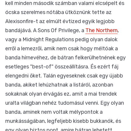
kell minden második számban valami elcsépelt és
ócska szerelmes nótába ütköznünk tette az
Alexisonfire-t az elmúlt évtized egyik legjobb
bandájává. A Sons Of Privilege, a
The Northern
,
vagy a Midnight Regulations pedig olyan dalok
erről a lemezről, amik nem csak hogy méltóak a
banda hírnevéhez, de bátran felkerülhetnének egy
esetleges "best-of" összeállításra. És ezért fáj
elengedni őket. Talán egyeseknek csak egy újabb
banda, akiket lehúzhatnak a listáról, azonban
sokaknak olyan érvágás ez, amit a mai trendek
uralta világban nehéz tudomásul venni. Egy olyan
banda, aminek nem voltak mélypontok a
munkásságában, legfeljebb kisebb bukkanók, és
egy olyan biztos pont, amire bátran lehetett