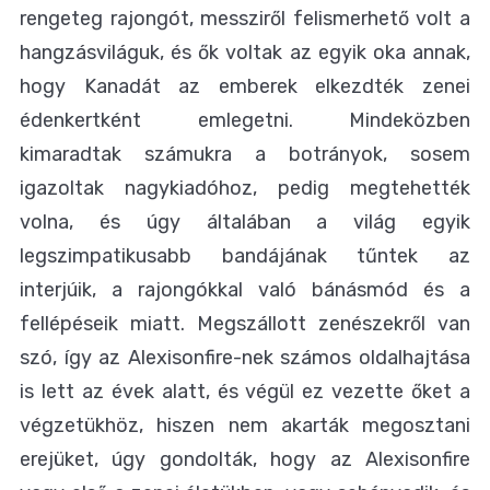
rengeteg rajongót, messziről felismerhető volt a
hangzásviláguk, és ők voltak az egyik oka annak,
hogy Kanadát az emberek elkezdték zenei
édenkertként emlegetni. Mindeközben
kimaradtak számukra a botrányok, sosem
igazoltak nagykiadóhoz, pedig megtehették
volna, és úgy általában a világ egyik
legszimpatikusabb bandájának tűntek az
interjúik, a rajongókkal való bánásmód és a
fellépéseik miatt. Megszállott zenészekről van
szó, így az Alexisonfire-nek számos oldalhajtása
is lett az évek alatt, és végül ez vezette őket a
végzetükhöz, hiszen nem akarták megosztani
erejüket, úgy gondolták, hogy az Alexisonfire