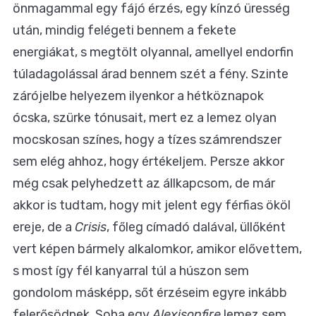
önmagammal egy fájó érzés, egy kínzó üresség
után, mindig felégeti bennem a fekete
energiákat, s megtölt olyannal, amellyel endorfin
túladagolással árad bennem szét a fény. Szinte
zárójelbe helyezem ilyenkor a hétköznapok
ócska, szürke tónusait, mert ez a lemez olyan
mocskosan színes, hogy a tízes számrendszer
sem elég ahhoz, hogy értékeljem. Persze akkor
még csak pelyhedzett az állkapcsom, de már
akkor is tudtam, hogy mit jelent egy férfias ököl
ereje, de a
Crisis
, főleg címadó dalával, üllőként
vert képen bármely alkalomkor, amikor elővettem,
s most így fél kanyarral túl a húszon sem
gondolom másképp, sőt érzéseim egyre inkább
felerősödnek. Soha egy
Alexisonfire
lemez sem