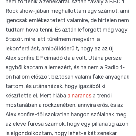
nem történik a zenekarral. Aztán tavaly a BBC 1
Rock show-jában meghallottam egy számot, ami
igencsak emlékeztetett valamire, de hirtelen nem
tudtam hova tenni. És aztán leforgott még vagy
ötször, mire lett türelmem megvárni a
lekonferálást, amiből kiderült, hogy ez az új
Alexisonfire EP címadó dala volt. Utána persze
egyből kaptam a lemezért, és ha nem a Radio 1-
on hallom először, biztosan valami fake anyagnak
tartom, és utánanézek, hogy igazából ki
készítette el. Mert hiába
a narancs
a trendi
mostanában a rockzenében, annyira erős, és az
Alexisonfire-től szokatlan hangon szólalnak meg
az eleve furcsa számok, hogy egy pillanatig azon
is elgondolkoztam, hogy lehet-e két zenekar