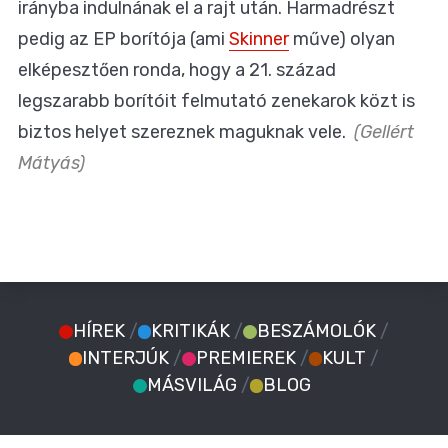
irányba indulnának el a rajt után. Harmadrészt
pedig az EP borítója (ami
Skinner
műve) olyan
elképesztően ronda, hogy a 21. század
legszarabb borítóit felmutató zenekarok közt is
biztos helyet szereznek maguknak vele.
(Gellért
Mátyás)
HÍREK
/
KRITIKÁK
/
BESZÁMOLÓK
/
INTERJÚK
/
PREMIEREK
/
KULT
/
MÁSVILÁG
/
BLOG