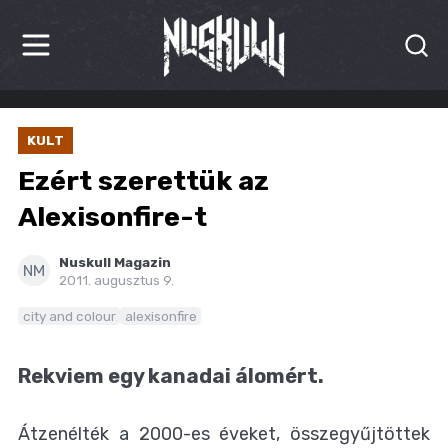
HÍREK
KULT
KRITIKÁK
Ezért szerettük az
BESZÁMOLÓK
Alexisonfire-t
INTERJÚK
Nuskull Magazin
NM
2011. augusztus 9.
PREMIEREK
city and colour
alexisonfire
KULT
Rekviem egy kanadai álomért.
MÁSVILÁG
Átzenélték a 2000-es éveket, összegyűjtöttek
BLOG