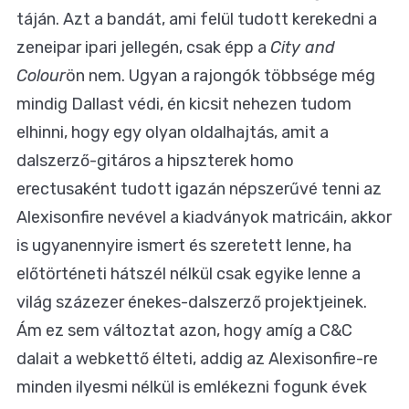
táján. Azt a bandát, ami felül tudott kerekedni a
zeneipar ipari jellegén, csak épp a
City and
Colour
ön nem. Ugyan a rajongók többsége még
mindig Dallast védi, én kicsit nehezen tudom
elhinni, hogy egy olyan oldalhajtás, amit a
dalszerző-gitáros a hipszterek homo
erectusaként tudott igazán népszerűvé tenni az
Alexisonfire nevével a kiadványok matricáin, akkor
is ugyanennyire ismert és szeretett lenne, ha
előtörténeti hátszél nélkül csak egyike lenne a
világ százezer énekes-dalszerző projektjeinek.
Ám ez sem változtat azon, hogy amíg a C&C
dalait a webkettő élteti, addig az Alexisonfire-re
minden ilyesmi nélkül is emlékezni fogunk évek