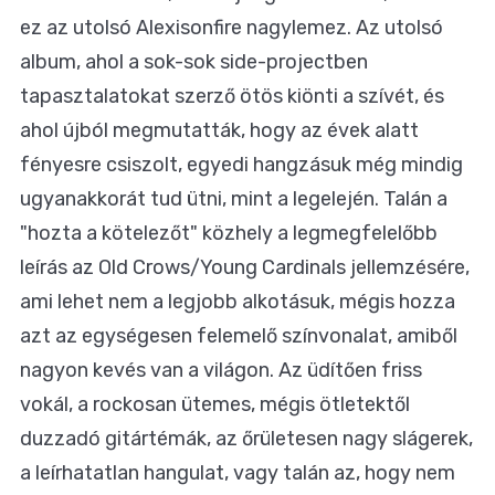
ez az utolsó Alexisonfire nagylemez. Az utolsó
album, ahol a sok-sok side-projectben
tapasztalatokat szerző ötös kiönti a szívét, és
ahol újból megmutatták, hogy az évek alatt
fényesre csiszolt, egyedi hangzásuk még mindig
ugyanakkorát tud ütni, mint a legelején. Talán a
"hozta a kötelezőt" közhely a legmegfelelőbb
leírás az Old Crows/Young Cardinals jellemzésére,
ami lehet nem a legjobb alkotásuk, mégis hozza
azt az egységesen felemelő színvonalat, amiből
nagyon kevés van a világon. Az üdítően friss
vokál, a rockosan ütemes, mégis ötletektől
duzzadó gitártémák, az őrületesen nagy slágerek,
a leírhatatlan hangulat, vagy talán az, hogy nem