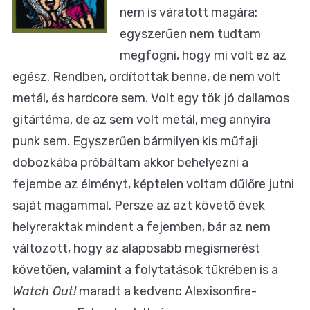
nem is váratott magára:
egyszerűen nem tudtam
megfogni, hogy mi volt ez az
egész. Rendben, ordítottak benne, de nem volt
metál, és hardcore sem. Volt egy tök jó dallamos
gitártéma, de az sem volt metál, meg annyira
punk sem. Egyszerűen bármilyen kis műfaji
dobozkába próbáltam akkor behelyezni a
fejembe az élményt, képtelen voltam dűlőre jutni
saját magammal. Persze az azt követő évek
helyreraktak mindent a fejemben, bár az nem
változott, hogy az alaposabb megismerést
követően, valamint a folytatások tükrében is a
Watch Out!
maradt a kedvenc Alexisonfire-