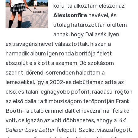
körül találkoztam először az
Alexisonfire
nevével, és
utólag határozottan örültem
annak, hogy Dallasék ilyen
extravagáns nevet választottak, hiszen a
harmadik album igen ronda borítója felett
abszolút elsiklott a szemem. Jó szokásom
szerint időrendi sorrendben haladtam a
lemezekkel, így a 2002-es debütlemez adta az
első, és talán legnagyobb pofont, ráadásul rögtön
az első dallal: a filmbuziságom tetőpontján Frank
Booth-ra utaló címmel dalt elnevezni már félsiker
volt, de igazán az volt döbbenetes, ahogy a
.44
Caliber Love Letter
felépült. Szolid, visszafogott,