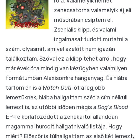
róla. Valamelyik német
zenecsatorna valamelyik éjjeli
műsorában csíptem el.
Zseniális klipp, és valami
izgalmasat tudott mutatni a
szám, olyasmit, amivel azelőtt nem igazán
találkoztam. Szóval ez a klipp tehet arról, hogy
már évek óta mindig van kézügyben valamilyen
formátumban Alexisonfire hanganyag. És hiába
tartom én is a
Watch Out!
-ot a legjobb
lemezüknek, hiába hallgattam szét a cím nélküli
lemezt is, az utóbbi időben mégis a
Dog's Blood
EP-re korlátozódott a zenekartól állandóan
magammal hurcolt hallgatnivaló listája. Hogy
miért? Először is túlhallgattam az első két lemezt,