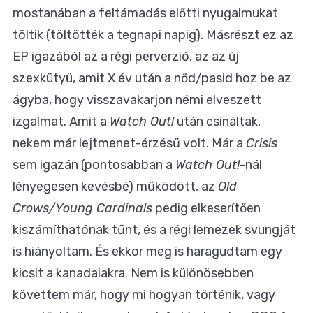
mostanában a feltámadás előtti nyugalmukat
töltik (töltötték a tegnapi napig). Másrészt ez az
EP igazából az a régi perverzió, az az új
szexkütyü, amit X év után a nőd/pasid hoz be az
ágyba, hogy visszavakarjon némi elveszett
izgalmat. Amit a
Watch Out!
után csináltak,
nekem már lejtmenet-érzésű volt. Már a
Crisis
sem igazán (pontosabban a
Watch Out!
-nál
lényegesen kevésbé) működött, az
Old
Crows/Young Cardinals
pedig elkeserítően
kiszámíthatónak tűnt, és a régi lemezek svungját
is hiányoltam. És ekkor meg is haragudtam egy
kicsit a kanadaiakra. Nem is különösebben
követtem már, hogy mi hogyan történik, vagy