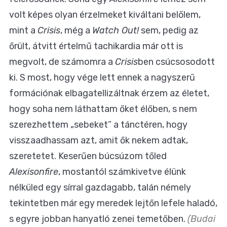
volt képes olyan érzelmeket kiváltani belőlem,
mint a
Crisis
, még a
Watch Out!
sem, pedig az
őrült, átvitt értelmű tachikardia már ott is
megvolt, de számomra a
Crisis
ben csúcsosodott
ki. S most, hogy vége lett ennek a nagyszerű
formációnak elbagatellizáltnak érzem az életet,
hogy soha nem láthattam őket élőben, s nem
szerezhettem „sebeket” a tánctéren, hogy
visszaadhassam azt, amit ők nekem adtak,
szeretetet. Keserűen búcsúzom tőled
Alexisonfire
, mostantól számkivetve élünk
nélküled egy sírral gazdagabb, talán némely
tekintetben már egy meredek lejtőn lefele haladó,
s egyre jobban hanyatló zenei temetőben.
(Budai