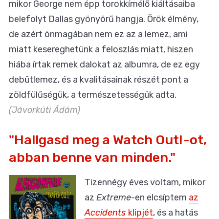
mikor George nem épp torokkímélő kiáltásaiba
belefolyt Dallas gyönyörű hangja. Örök élmény,
de azért önmagában nem ez az a lemez, ami
miatt kesereghetünk a feloszlás miatt, hiszen
hiába írtak remek dalokat az albumra, de ez egy
debütlemez, és a kvalitásainak részét pont a
zöldfülűségük, a természetességük adta.
(Jávorkúti Ádám)
"Hallgasd meg a Watch Out!-ot,
abban benne van minden."
Tizennégy éves voltam, mikor
az
Extreme
-en elcsíptem
az
Accidents
klipjét
, és a hatás