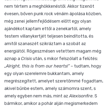
nem tértem a meghökkenéstől. Akkor tizenöt
évesen, bőven punk rock vénáim ápolása közben,
még zenei jellemfejlődésem előtt egy olyan
ajándékot kaptam ettől a zenekartól, amely
testem villanykertjét teljesen beindította, és
amitől szanaszét szikráztam a szobát az
energiától. Rögeszmésen vetettem magam még
aznap a
Crisis
után, s mikor felszólalt a felütés:
„Alright, this is from our hearts!”
– tudtam, hogy
egy olyan szerelemre bukkantam, amely
megrészegített, amelyet szeretőmmé fogadtam,
akivel bűnbe estem, amely számomra szent, s
amely egyben nem más, mint az
Alexisonfire
. S
bármikor, amikor a pohár alján megismerkedem