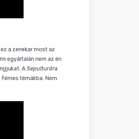
ez a zenekar most az
ami egyáltalán nem az én
ngjukat. A
Sepulturá
ra
zta fémes témákba. Nem