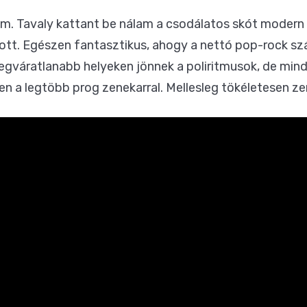
m. Tavaly kattant be nálam a csodálatos skót modern r
ott. Egészen fantasztikus, ahogy a nettó pop-rock sz
 legváratlanabb helyeken jönnek a poliritmusok, de min
en a legtöbb prog zenekarral. Mellesleg tökéletesen ze