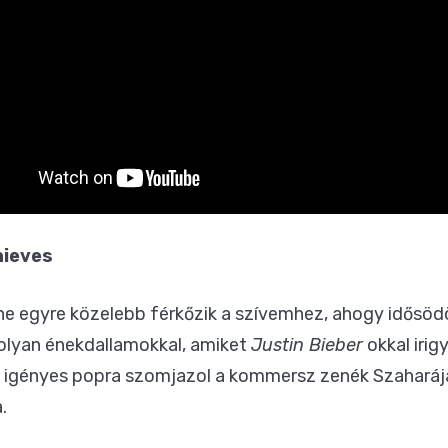
hieves
e egyre közelebb férkőzik a szívemhez, ahogy idősöd
 olyan énekdallamokkal, amiket
Justin Bieber
okkal irig
a igényes popra szomjazol a kommersz zenék Szaharájá
.