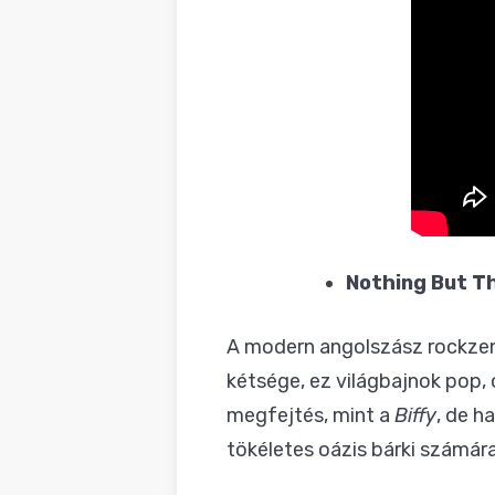
Nothing But T
A modern angolszász rockzen
kétsége, ez világbajnok pop,
megfejtés, mint a
Biffy
, de h
tökéletes oázis bárki számára