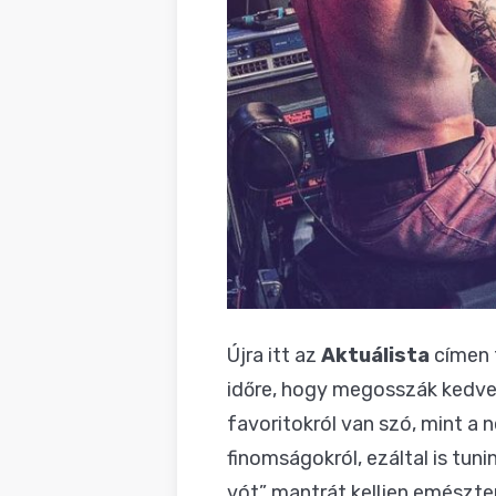
Újra itt az
Aktuálista
címen f
időre, hogy megosszák kedve
favoritokról van szó, mint a 
finomságokról, ezáltal is tun
vót” mantrát kelljen emészten