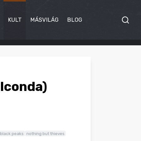
KULT
MÁSVILÁG
BLOG
olconda)
black peaks
nothing but thieves