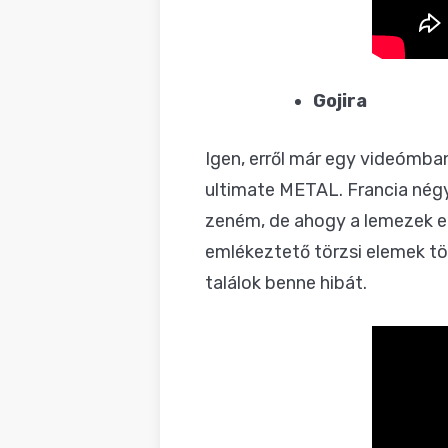
Gojira
Igen, erről már
egy videómban
ultimate METAL. Francia négye
zeném, de ahogy a lemezek e
emlékeztető törzsi elemek tö
találok benne hibát.