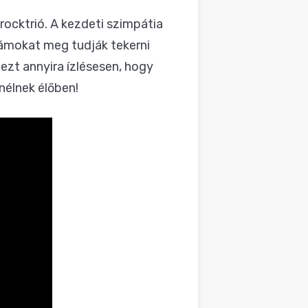
ocktrió. A kezdeti szimpátia
ámokat meg tudják tekerni
dezt annyira ízlésesen, hogy
nélnek élőben!