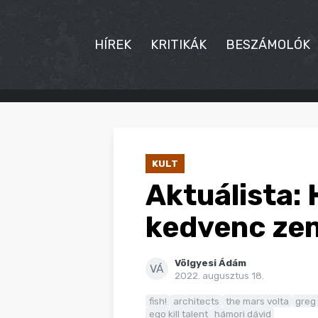
HÍREK
KRITIKÁK
BESZÁMOLÓK
HÍREK
KRITIKÁK
KULT
BESZÁMOLÓK
Aktuálista: 
INTERJÚK
kedvenc zen
PREMIEREK
Völgyesi Ádám
KULT
VÁ
2022. augusztus 18.
MÁSVILÁG
fish!
architects
the mars volta
greg
ego kill talent
hámori dávid