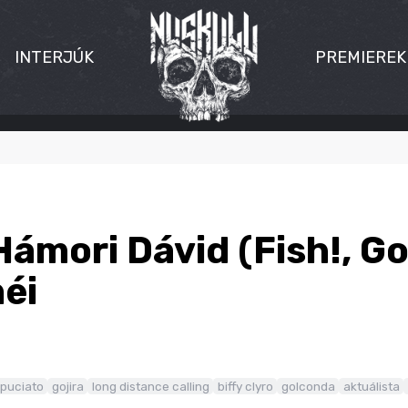
INTERJÚK
PREMIEREK
Hámori Dávid (Fish!, G
éi
 puciato
gojira
long distance calling
biffy clyro
golconda
aktuálista