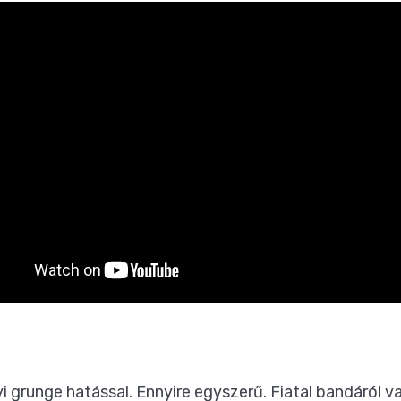
i grunge hatással. Ennyire egyszerű. Fiatal bandáról va