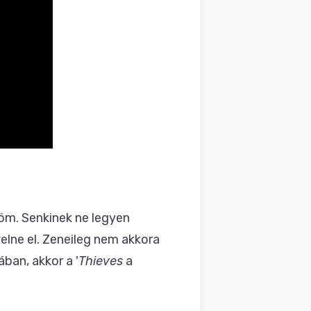
öm. Senkinek ne legyen
yelne el. Zeneileg nem akkora
ban, akkor a '
Thieves
a