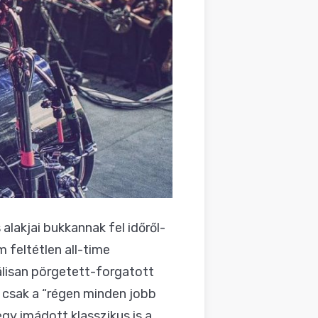
alakjai bukkannak fel időről-
feltétlen all-time
lisan pörgetett-forgatott
g csak a “régen minden jobb
egy imádott klasszikus is a