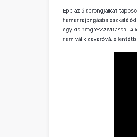
Épp az ő korongjaikat taposo
hamar rajongásba eszkalálód
egy kis progresszivitással. A
nem válik zavaróvá, ellentétb