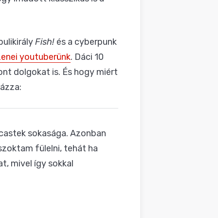
bulikirály
Fish!
és a cyberpunk
zenei youtuberünk
. Dáci 10
ont dolgokat is. És hogy miért
ázza:
odcastek sokasága. Azonban
zoktam fülelni, tehát ha
t, mivel így sokkal