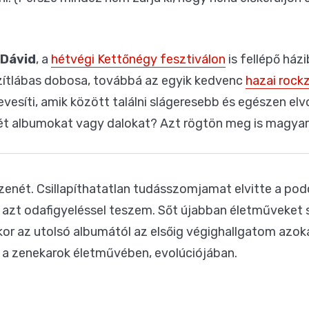
 Dávid
, a
hétvégi Kettőnégy fesztiválon
is fellépő házi
ítlábas dobosa, továbbá az egyik kedvenc
hazai rock
vesíti, amik között találni slágeresebb és egészen elv
ét albumokat vagy dalokat? Azt rögtön meg is magyar
zenét. Csillapíthatatlan tudásszomjamat elvitte a p
r azt odafigyeléssel teszem. Sőt újabban életműveket s
or az utolsó albumától az elsőig végighallgatom azoka
 a zenekarok életművében, evolúciójában.