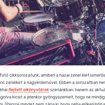
utó cikksorozatunk, amiben a hazai zenei élet ismerős 
nc zenéiket a nagyérdeművel. Ebben a sorozatban nem 
néhai
Rejtett alkönyvtárak
szériánkban, hanem az aktuá
ingolva kicsit a jelenkor gyöngyszemeit, hogy ne mindi
i. (Persze mindez nem zárja ki, hogy néha előkerüljön 