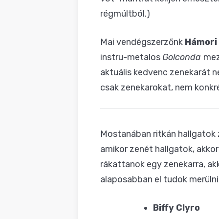
régmúltból.)
Mai vendégszerzőnk
Hámori
instru-metalos
Golconda
mez
aktuális kedvenc zenekarát ne
csak zenekarokat, nem konkr
Mostanában ritkán hallgatok 
amikor zenét hallgatok, akko
rákattanok egy zenekarra, akk
alaposabban el tudok merülni
Biffy Clyro