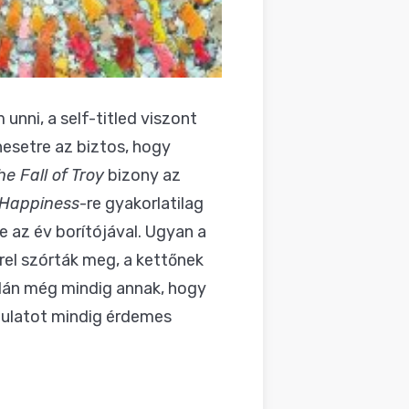
nni, a self-titled viszont
esetre az biztos, hogy
he Fall of Troy
bizony az
Happiness
-re gyakorlatilag
e az év borítójával. Ugyan a
rel szórták meg, a kettőnek
alán még mindig annak, hogy
gulatot mindig érdemes