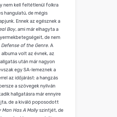
 nem kell feltétlenül folkra
es hangulatú, de mégis
apjunk. Ennek az egésznek a
eal Boy
, ami már elhagyta a
yermekbetegségeit, de nem
n Defense of the Genre
. A
b albuma volt az évnek, az
hallgatás után már nagyon
 évszak egy SA-lemeznek a
rrel az időjárást: a hangzás
persze a szövegek nyilván
adik hallgatásra már ennyire
ajta, de a kiváló poposodott
y Man Has A Molly
szintjét, de