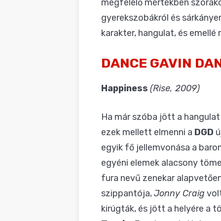
megfelelő mértékben szórako
gyerekszobákról és sárkányer
karakter, hangulat, és emellé 
DANCE GAVIN DA
Happiness
(Rise, 2009)
Ha már szóba jött a hangulat
ezek mellett elmenni a
DGD
ú
egyik fő jellemvonása a barom
egyéni elemek alacsony tömeg
fura nevű zenekar alapvetően
szippantója,
Jonny Craig
vol
kirúgták, és jött a helyére a 