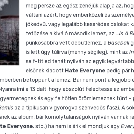
meg persze az egész zenéjük alapja az, hogy
váltani azért, hogy emberközeli és személy
jókedvű, vagy legalább keserédes dalokat k
tetőzése a kiváló második lemez, az
…Is A R
punkosabbra vett debütlemez, a
Baseball
g
is lett úgy túlírva (mennyiségileg), mint az
I
self-titled tehát nyilván az egyik legvártab
elsőnek kiadott
Hate Everyone
pedig pár 
emberben betoppant a lemez. Bár nem pont a legjobb
olyanra írni a 13 dalt, hogy abszolút feledtesse az embe
z gyermetegnek és egy felhőtlen örömlemeznek tűnt – 
Bemis
az a tipikusan vigyorogva szenvedős faszi. A sok
isnek az album, bár komolytalanságok nyilván vannak r
te Everyone
, stb.) ha nem is érik el mondjuk egy
Ever