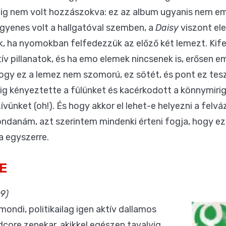
ddig nem volt hozzászokva: ez az album ugyanis nem 
gyenes volt a hallgatóval szemben, a
Daisy
viszont ele
k, ha nyomokban felfedezzük az előző két lemezt. Ki
atív pillanatok, és ha emo elemek nincsenek is, erősen e
 hogy ez a lemez nem szomorú, ez sötét, és pont ez te
ig kényeztette a fülünket és kacérkodott a könnymirig
ívünket (oh!). És hogy akkor el lehet-e helyezni a felv
ondanám, azt szerintem mindenki érteni fogja, hogy e
ja egyszerre.
E
9)
mondi, politikailag igen aktív dallamos
core zenekar, akikkel egészen tavalyig