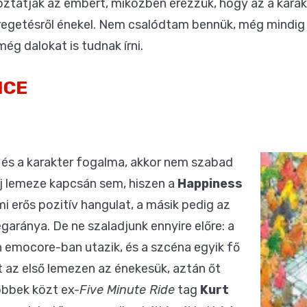
ztatják az embert, miközben érezzük, hogy az a kara
egetésről énekel. Nem csalódtam bennük, még mindig tu
még dalokat is tudnak írni.
NCE
 és a karakter fogalma, akkor nem szabad
j lemeze kapcsán sem, hiszen a
Happiness
i erős pozitív hangulat, a másik pedig az
aránya. De ne szaladjunk ennyire előre: a
 emocore-ban utazik, és a szcéna egyik fő
t az első lemezen az énekesük, aztán őt
többek közt ex-
Five Minute Ride
tag
Kurt