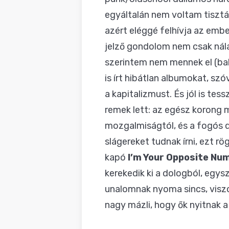
egyáltalán nem voltam tiszt
azért eléggé felhívja az embe
jelző gondolom nem csak nála
szerintem nem mennek el (ba
is írt hibátlan albumokat, sz
a kapitalizmust. És jól is tes
remek lett: az egész korong m
mozgalmiságtól, és a fogós d
slágereket tudnak írni, ezt rög
kapó
I’m Your Opposite Nu
kerekedik ki a dologból, egy
unalomnak nyoma sincs, viszo
nagy mázli, hogy ők nyitnak 