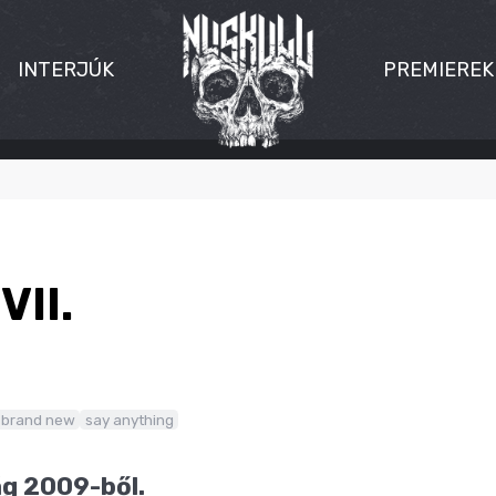
INTERJÚK
PREMIEREK
VII.
brand new
say anything
g 2009-ből.