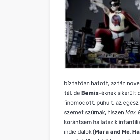
bíztatóan hatott, aztán nov
tél, de
Bemis
-éknek sikerült 
finomodott, puhult, az egés
szemet szúrnak, hiszen
Max 
korántsem hallatszik infantil
indie dalok (
Mara and Me
,
Ha