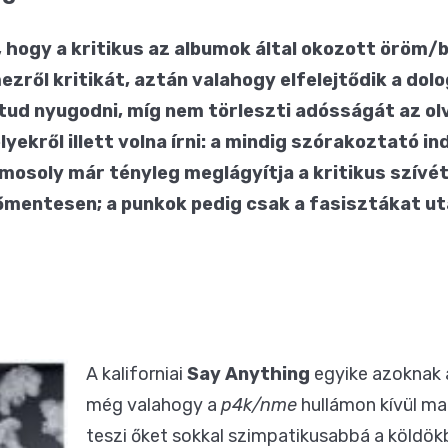
hogy a kritikus az albumok által okozott öröm/
ről kritikát, aztán valahogy elfelejtődik a dolo
tud nyugodni, míg nem törleszti adósságát az olv
yekről illett volna írni: a mindig szórakoztató in
 mosoly már tényleg meglágyítja a kritikus szívé
entesen; a punkok pedig csak a fasisztákat utá
A kaliforniai
Say Anything
egyike azoknak a
még valahogy a
p4k/nme
hullámon kívül ma
teszi őket sokkal szimpatikusabbá a köldö