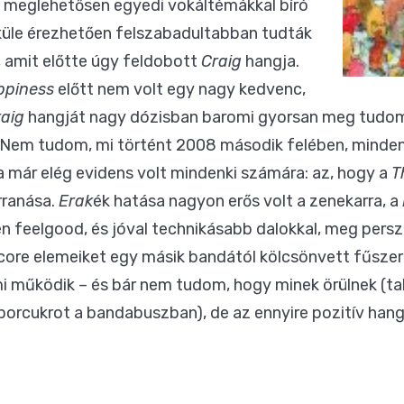
y meglehetősen egyedi vokáltémákkal bíró
küle érezhetően felszabadultabban tudták
 amit előtte úgy feldobott
Craig
hangja.
ppiness
előtt nem volt egy nagy kedvenc,
aig
hangját nagy dózisban baromi gyorsan meg tudom u
. Nem tudom, mi történt 2008 második felében, minden
a már elég evidens volt mindenki számára: az, hogy a
T
rranása.
Erak
ék hatása nagyon erős volt a zenekarra, a
n feelgood, és jóval technikásabb dalokkal, meg persz
core elemeiket egy másik bandától kölcsönvett fűszer
i működik – és bár nem tudom, hogy minek örülnek (t
porcukrot a bandabuszban), de az ennyire pozitív han