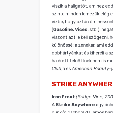
viszik a hallgatót, amihez e
szinte minden lemezük elég e
vízbe, hogy aztán örülhessün
(
Gasoline
,
Vices
, stb.), neg
viszont azt le kell szögezni,
különössé: a zenekar, ami edd
dobhártyánkat és kiheréli a sz
ha érett felnőttnek nem is m
Club
ja és
American Beauty
-
STRIKE ANYWHER
Iron Front
(Bridge Nine, 200
A
Strike Anywhere
egy rich
punk/oldschool dallamos hard