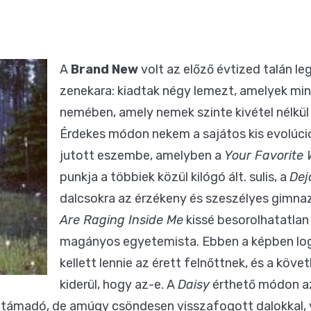
A
Brand New
volt az előző évtized talán l
zenekara: kiadtak négy lemezt, amelyek mi
nemében, amely nemek szinte kivétel nélkül 
Érdekes módon nekem a sajátos kis evolúci
jutott eszembe, amelyben a
Your Favorite
punkja a többiek közül kilógó ált. sulis, a
Dej
dalcsokra az érzékeny és szeszélyes gimnaz
Are Raging Inside Me
kissé besorolhatatlan 
magányos egyetemista. Ebben a képben lo
kellett lennie az érett felnőttnek, és a kö
kiderül, hogy az-e. A
Daisy
érthető módon az
eltámadó, de amúgy csöndesen visszafogott dalokkal, 