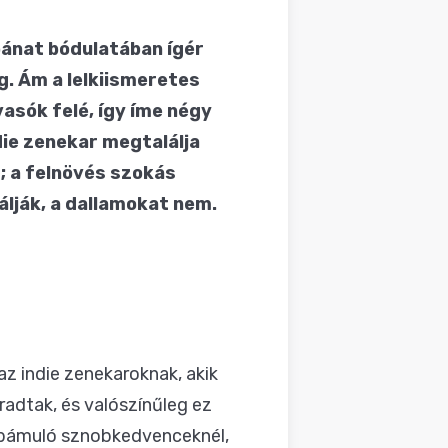
bánat bódulatában ígér
g. Ám a lelkiismeretes
asók felé, így íme négy
die zenekar megtalálja
t; a felnövés szokás
lják, a dallamokat nem.
z indie zenekaroknak, akik
radtak, és valószínűleg ez
kbámuló sznobkedvenceknél,