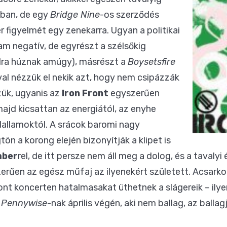
ában, de egy
Bridge Nine
-os szerződés
r figyelmét egy zenekarra. Ugyan a politikai
m negatív, de egyrészt a szélsőkig
lra húznak amúgy), másrészt a
Boysetsfire
óval nézzük el nekik azt, hogy nem csipázzák
szük, ugyanis az
Iron Front
egyszerűen
ajd kicsattan az energiától, az enyhe
allamoktól. A srácok baromi nagy
tön a korong elején bizonyítják a klipet is
mber
rel, de itt persze nem áll meg a dolog, és a tavaly
szerűen az egész műfaj az ilyenekért született. Acsark
nt koncerten hatalmasakat üthetnek a slágereik – ily
a
Pennywise
-nak április végén, aki nem ballag, az ballag