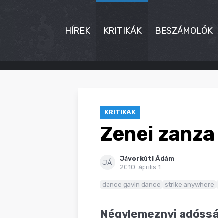
HÍREK
KRITIKÁK
BESZÁMOLÓK
HÍREK
KRITIKÁK
KRITIKÁK
BESZÁMOLÓK
Zenei zanza 
INTERJÚK
Jávorkúti Ádám
PREMIEREK
JÁ
2010. április 1.
KULT
dance gavin dance
strike anywhere
MÁSVILÁG
Négylemeznyi adóssá