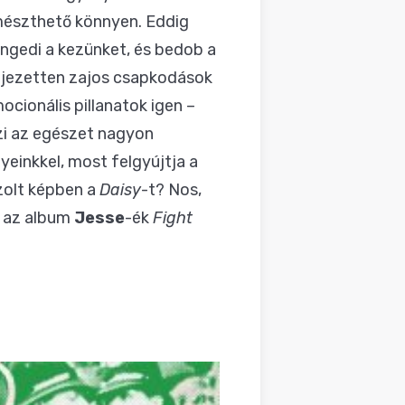
emészthető könnyen. Eddig
ngedi a kezünket, és bedob a
fejezetten zajos csapkodások
mocionális pillanatok igen –
szi az egészet nagyon
yeinkkel, most felgyújtja a
ázolt képben a
Daisy
-t? Nos,
z az album
Jesse
-ék
Fight