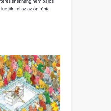
kteres énekhang nem bájos
dják, mi az az önirónia,