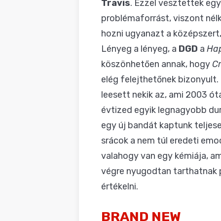
Travis
. Ezzel vesztettek eg
problémaforrást, viszont nél
hozni ugyanazt a középszert,
Lényeg a lényeg, a
DGD
a
Ha
köszönhetően annak, hogy
Cr
elég felejthetőnek bizonyult
leesett nekik az, ami 2003 ót
évtized egyik legnagyobb du
egy új bandát kaptunk teljese
srácok a nem túl eredeti emo
valahogy van egy kémiája, am
végre nyugodtan tarthatnak 
értékelni.
BRAND NEW