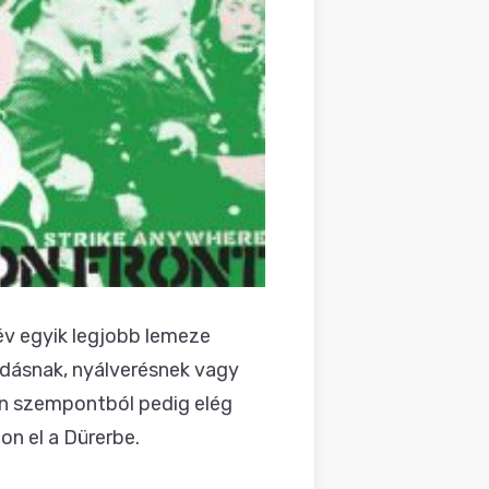
i év egyik legjobb lemeze
odásnak, nyálverésnek vagy
en szempontból pedig elég
jon el a Dürerbe.