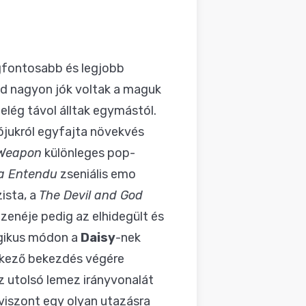
egfontosabb és legjobb
nd nagyon jók voltak a maguk
elég távol álltak egymástól.
ójukról egyfajta növekvés
 Weapon
különleges pop-
a Entendu
zseniális emo
ista, a
The Devil and God
zenéje pedig az elhidegült és
gikus módon a
Daisy
-nek
vetkező bekezdés végére
 utolsó lemez irányvonalát
viszont egy olyan utazásra