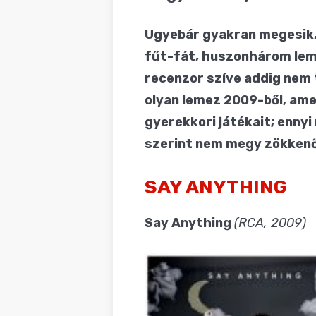
BLOG
Ugyebár gyakran megesik, 
fűt-fát, huszonhárom lemez
recenzor szíve addig nem 
olyan lemez 2009-ből, amel
gyerekkori játékait; ennyi
szerint nem megy zökkenőm
SAY ANYTHING
Say Anything
(RCA, 2009)