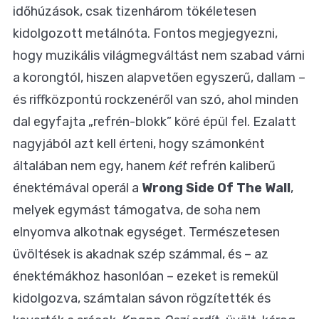
időhúzások, csak tizenhárom tökéletesen
kidolgozott metálnóta. Fontos megjegyezni,
hogy muzikális világmegváltást nem szabad várni
a korongtól, hiszen alapvetően egyszerű, dallam –
és riffközpontú rockzenéről van szó, ahol minden
dal egyfajta „refrén-blokk” köré épül fel. Ezalatt
nagyjából azt kell érteni, hogy számonként
általában nem egy, hanem
két
refrén kaliberű
énektémával operál a
Wrong Side Of The Wall
,
melyek egymást támogatva, de soha nem
elnyomva alkotnak egységet. Természetesen
üvöltések is akadnak szép számmal, és – az
énektémákhoz hasonlóan – ezeket is remekül
kidolgozva, számtalan sávon rögzítették és