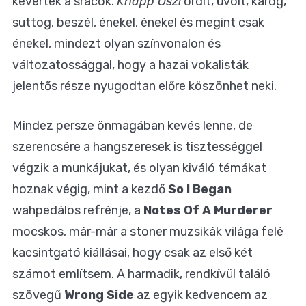
keverték a srácok.
Knapp Oszi
ordít, üvölt, károg,
suttog, beszél, énekel, énekel és megint csak
énekel, mindezt olyan színvonalon és
változatossággal, hogy a hazai vokalisták
jelentős része nyugodtan előre köszönhet neki.
Mindez persze önmagában kevés lenne, de
szerencsére a hangszeresek is tisztességgel
végzik a munkájukat, és olyan kiváló témákat
hoznak végig, mint a kezdő
So I Began
wahpedálos refrénje, a
Notes Of A Murderer
mocskos, már-már a stoner muzsikák világa felé
kacsintgató kiállásai, hogy csak az első két
számot említsem. A harmadik, rendkívül találó
szövegű
Wrong Side
az egyik kedvencem az