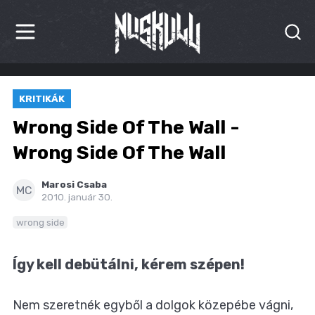
HÍREK
KRITIKÁK
KRITIKÁK
Wrong Side Of The Wall -
BESZÁMOLÓK
Wrong Side Of The Wall
INTERJÚK
Marosi Csaba
MC
2010. január 30.
PREMIEREK
wrong side
KULT
Így kell debütálni, kérem szépen!
MÁSVILÁG
Nem szeretnék egyből a dolgok közepébe vágni,
BLOG