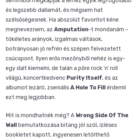
semmiből megkapjuk a lemez egyik legfogósabb
és legszebb dallamát, és mégsem hat
szélsőségesnek. Ha abszolút favoritot kéne
megneveznem, az
Amputation
-t mondanám –
tökéletes arányok, izgalmas váltások,
botrányosan jó refrén és szépen felvezetett
csúcspont. Ilyen erős mezőnyből nehéz is egy-
egy dalt kiemelni, de talán a pőre rock ’n’ roll
világú, koncertkedvenc
Purity Itself
, és az
albumot lezáró, zseniális
A Hole To Fill
érdemli
ezt meg legjobban.
Mit is mondhatnék még? A
Wrong Side Of The
Wall
bemutatkozása bitang jól szól, ízléses
bookletet kapott, ingyenesen letölthető