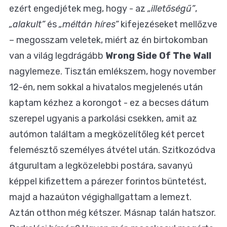
ezért engedjétek meg, hogy - az
„illetőségű”
,
„alakult”
és
„méltán híres”
kifejezéseket mellőzve
– megosszam veletek, miért az én birtokomban
van a világ legdrágább
Wrong Side Of The Wall
nagylemeze. Tisztán emlékszem, hogy november
12-én, nem sokkal a hivatalos megjelenés után
kaptam kézhez a korongot - ez a becses dátum
szerepel ugyanis a parkolási csekken, amit az
autómon találtam a megközelítőleg két percet
felemésztő személyes átvétel után. Szitkozódva
átgurultam a legközelebbi postára, savanyú
képpel kifizettem a párezer forintos büntetést,
majd a hazaúton végighallgattam a lemezt.
Aztán otthon még kétszer. Másnap talán hatszor.