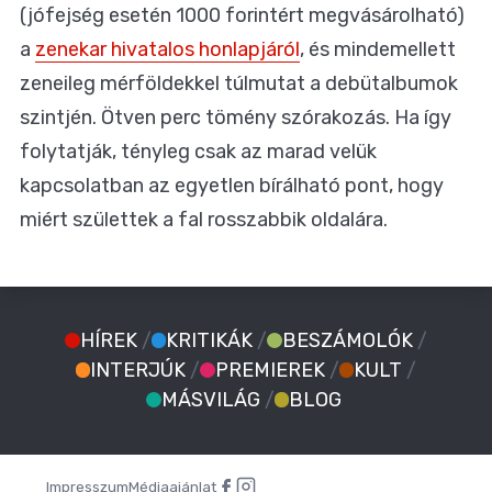
(jófejség esetén 1000 forintért megvásárolható)
a
zenekar hivatalos honlapjáról
, és mindemellett
zeneileg mérföldekkel túlmutat a debütalbumok
szintjén. Ötven perc tömény szórakozás. Ha így
folytatják, tényleg csak az marad velük
kapcsolatban az egyetlen bírálható pont, hogy
miért születtek a fal rosszabbik oldalára.
HÍREK
/
KRITIKÁK
/
BESZÁMOLÓK
/
INTERJÚK
/
PREMIEREK
/
KULT
/
MÁSVILÁG
/
BLOG
Impresszum
Médiaajánlat