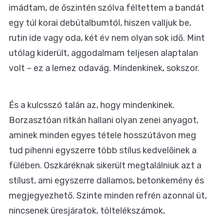
imádtam, de őszintén szólva féltettem a bandát
egy túl korai debütalbumtól, hiszen valljuk be,
rutin ide vagy oda, két év nem olyan sok idő. Mint
utólag kiderült, aggodalmam teljesen alaptalan
volt – ez a lemez odavág. Mindenkinek, sokszor.
És a kulcsszó talán az, hogy mindenkinek.
Borzasztóan ritkán hallani olyan zenei anyagot,
aminek minden egyes tétele hosszútávon meg
tud pihenni egyszerre több stílus kedvelőinek a
fülében. Oszkáréknak sikerült megtalálniuk azt a
stílust, ami egyszerre dallamos, betonkemény és
megjegyezhető. Szinte minden refrén azonnal üt,
nincsenek üresjáratok, töltelékszámok,