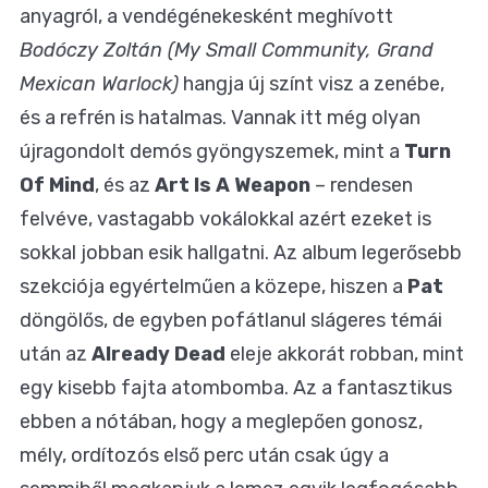
anyagról, a vendégénekesként meghívott
Bodóczy Zoltán (My Small Community, Grand
Mexican Warlock)
hangja új színt visz a zenébe,
és a refrén is hatalmas. Vannak itt még olyan
újragondolt demós gyöngyszemek, mint a
Turn
Of Mind
, és az
Art Is A Weapon
– rendesen
felvéve, vastagabb vokálokkal azért ezeket is
sokkal jobban esik hallgatni. Az album legerősebb
szekciója egyértelműen a közepe, hiszen a
Pat
döngölős, de egyben pofátlanul slágeres témái
után az
Already Dead
eleje akkorát robban, mint
egy kisebb fajta atombomba. Az a fantasztikus
ebben a nótában, hogy a meglepően gonosz,
mély, ordítozós első perc után csak úgy a