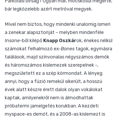
Parkolási bírság? Ugyan már, mocskosul megérte,
bár legközelebb azért metróval megyek.
Mivel nem biztos, hogy mindenki unalomig ismeri
a zenekar alapsztoriját – melyben mindenféle
Insane
-ből kilépő
Knapp Oszkár
ok, énekes nélkül
számokat felhalmozó ex-
Bones
tagok, egymásra
találások, majd színvonalas négyszámos demók
és háromszámos kislemezek szerepelnek -,
megszületett ez a szép körmondat. A lényeg
annyi, hogy a fúzió remekül sikerült, a hosszú
évek alatt készre érett dalok olyan vokálokat
kaptak, amilyenekről nem is álmodhattak
próbatermi jamelgetés korukban. A kezdeti
myspace-es demót, és a 2008-as kislemezt is