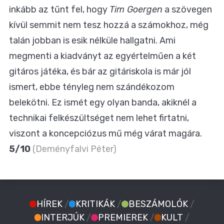
inkább az tűnt fel, hogy
Tim Goergen
a szövegen
kívül semmit nem tesz hozzá a számokhoz, még
talán jobban is esik nélküle hallgatni. Ami
megmenti a kiadványt az egyértelműen a két
gitáros játéka, és bár az gitáriskola is már jól
ismert, ebbe tényleg nem szándékozom
belekötni. Ez ismét egy olyan banda, akiknél a
technikai felkészültséget nem lehet firtatni,
viszont a koncepciózus mű még várat magára.
5/10
(Deményfalvi Péter)
HÍREK
/
KRITIKÁK
/
BESZÁMOLÓK
/
INTERJÚK
/
PREMIEREK
/
KULT
/