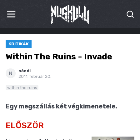
HÍREK
KRITIKÁK
KRITIKÁK
Within The Ruins - Invade
BESZÁMOLÓK
nándi
N
2011. február 20.
INTERJÚK
within the ruins
PREMIEREK
Egy megszállás két végkimenetele.
KULT
MÁSVILÁG
ELŐSZÖR
BLOG