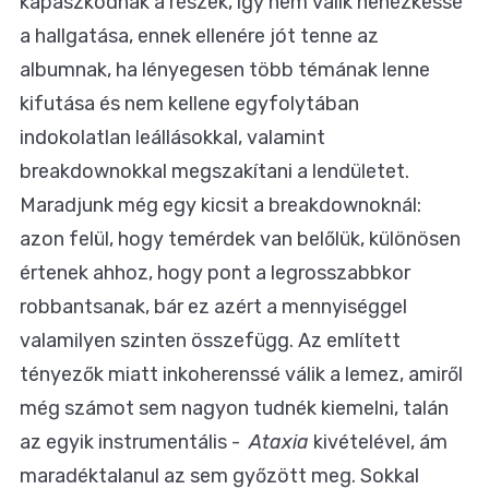
kapaszkodnak a részek, így nem válik nehézkessé
a hallgatása, ennek ellenére jót tenne az
albumnak, ha lényegesen több témának lenne
kifutása és nem kellene egyfolytában
indokolatlan leállásokkal, valamint
breakdownokkal megszakítani a lendületet.
Maradjunk még egy kicsit a breakdownoknál:
azon felül, hogy temérdek van belőlük, különösen
értenek ahhoz, hogy pont a legrosszabbkor
robbantsanak, bár ez azért a mennyiséggel
valamilyen szinten összefügg. Az említett
tényezők miatt inkoherenssé válik a lemez, amiről
még számot sem nagyon tudnék kiemelni, talán
az egyik instrumentális -
Ataxia
kivételével, ám
maradéktalanul az sem győzött meg. Sokkal