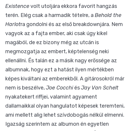
Existence
volt utoljára ekkora favorit hangzás
terén. Elég csak a harmadik tételre, a
Behold the
Harlot
ra gondolni és az első breakdownjára. Nem
vagyok az a fajta ember, aki csak úgy kikel
magából, de ez bizony még az utcán is
megmozgatja az embert, képtelenség neki
ellenállni. És talán ez a másik nagy erőssége az
albumnak, hogy ezt a hatást ilyen mértékben
képes kiváltani az emberekből. A gitárosokról már
nem is beszélve,
Joe Cocchi
és
Jay Van Schelt
nyakatekert riffjei, valamint agyament
dallamaikkal olyan hangulatot képesek teremteni,
ami mellett alig lehet szívdobogás nélkül elmenni.
Igazság szerintem az albumon én egyetlen