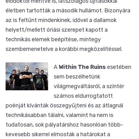
elődöktől merítve is, látszólagos újításokkal
életben tartották a második hullámot. Bizonyára
az is feltűnt mindenkinek, idővel a dallamok
helyett/mellett óriási szerepet kapott a
technikás elemek beépítése, mintegy
szembemenetelve a korábbi megközelítéssel.
A
Within The Ruins
esetében
sem beszélhetünk
világmegváltásról, a színtér
számos eldurrogtatott
poénját kívánták összegyűjteni és az átlagnál
technikásabban tálalni, valamint ha nem is
tudatosan, sok pályatárshoz hasonlóan több-
kevesebb sikerrel elmosták a határokat a