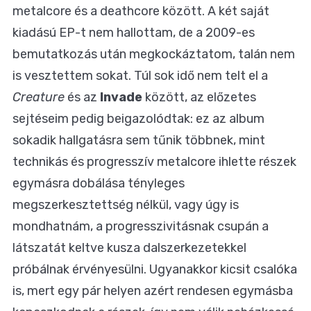
metalcore és a deathcore között. A két saját
kiadású EP-t nem hallottam, de a 2009-es
bemutatkozás után megkockáztatom, talán nem
is vesztettem sokat. Túl sok idő nem telt el a
Creature
és az
Invade
között, az előzetes
sejtéseim pedig beigazolódtak: ez az album
sokadik hallgatásra sem tűnik többnek, mint
technikás és progresszív metalcore ihlette részek
egymásra dobálása tényleges
megszerkesztettség nélkül, vagy úgy is
mondhatnám, a progresszivitásnak csupán a
látszatát keltve kusza dalszerkezetekkel
próbálnak érvényesülni. Ugyanakkor kicsit csalóka
is, mert egy pár helyen azért rendesen egymásba