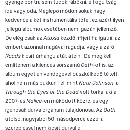
gyenge pontra sem tudok rábökni, elfogultság
ide vagy oda. Meglepő módon sokak nagy
kedvence a két instrumentális tétel, ez azért ilyen
jellegű albumok esetében nem igazán jellemző.
De elég csak az
Ataxia
kezdő riffjeit hallgatni, az
embert azonnal magával ragadja, vagy a záró
Roads
kicsit űrhangulatát átélni. De meg kell
említenem a kilences sorszámú
Oath
-ot is, az
album egyetlen vendégével büszkélkedő tételt,
ahol nem más bukkan fel, mint
Nate Johnson
, a
Through the Eyes of the Dead
volt torka, aki a
2007-es
Malice
-en működött közre, és egy
igencsak durva orgánum tulajdonosa. Az
Oath
utolsó, nagyjából 50 másodperce ezzel a
szerepléssel nem kicsit durvul el: