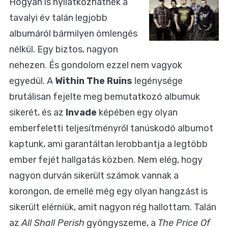
Hogyan is nyilatkozhatnék a
tavalyi év talán legjobb
albumáról bármilyen ömlengés
nélkül. Egy biztos, nagyon
nehezen. És gondolom ezzel nem vagyok
egyedül. A
Within The Ruins
legénysége
brutálisan fejelte meg bemutatkozó albumuk
sikerét, és az
Invade
képében egy olyan
emberfeletti teljesítményről tanúskodó albumot
kaptunk, ami garantáltan lerobbantja a legtöbb
ember fejét hallgatás közben. Nem elég, hogy
nagyon durván sikerült számok vannak a
korongon, de emellé még egy olyan hangzást is
sikerült elérniük, amit nagyon rég hallottam. Talán
az
All Shall Perish
gyöngyszeme, a
The Price Of