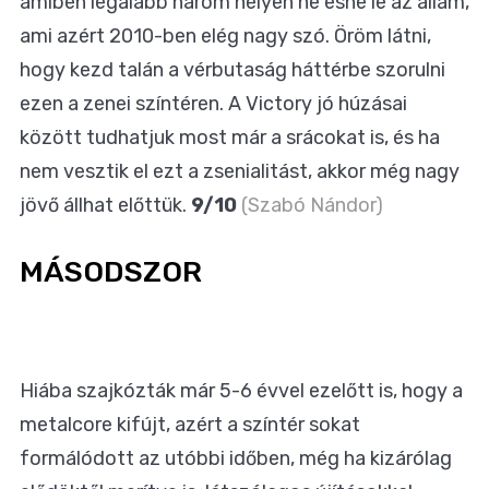
amiben legalább három helyen ne esne le az állam,
ami azért 2010-ben elég nagy szó. Öröm látni,
hogy kezd talán a vérbutaság háttérbe szorulni
ezen a zenei színtéren. A Victory jó húzásai
között tudhatjuk most már a srácokat is, és ha
nem vesztik el ezt a zsenialitást, akkor még nagy
jövő állhat előttük.
9/10
(Szabó Nándor)
MÁSODSZOR
Hiába szajkózták már 5-6 évvel ezelőtt is, hogy a
metalcore kifújt, azért a színtér sokat
formálódott az utóbbi időben, még ha kizárólag