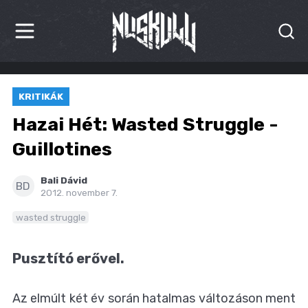
HÍREK
KRITIKÁK
KRITIKÁK
Hazai Hét: Wasted Struggle -
BESZÁMOLÓK
Guillotines
INTERJÚK
Bali Dávid
BD
2012. november 7.
PREMIEREK
wasted struggle
KULT
Pusztító erővel.
MÁSVILÁG
Az elmúlt két év során hatalmas változáson ment
BLOG