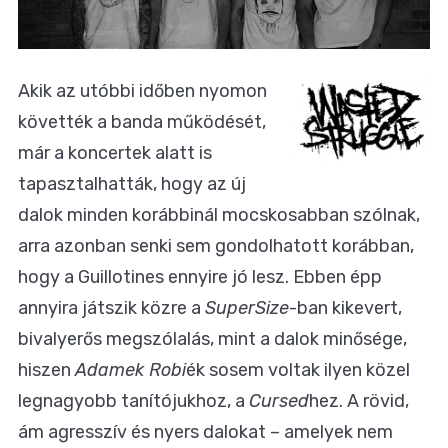
Akik az utóbbi időben nyomon
követték a banda működését,
már a koncertek alatt is
tapasztalhatták, hogy az új
dalok minden korábbinál mocskosabban szólnak,
arra azonban senki sem gondolhatott korábban,
hogy a Guillotines ennyire jó lesz. Ebben épp
annyira játszik közre a
SuperSize
-ban kikevert,
bivalyerős megszólalás, mint a dalok minősége,
hiszen
Adamek Robi
ék sosem voltak ilyen közel
legnagyobb tanítójukhoz, a
Cursed
hez. A rövid,
ám agresszív és nyers dalokat – amelyek nem