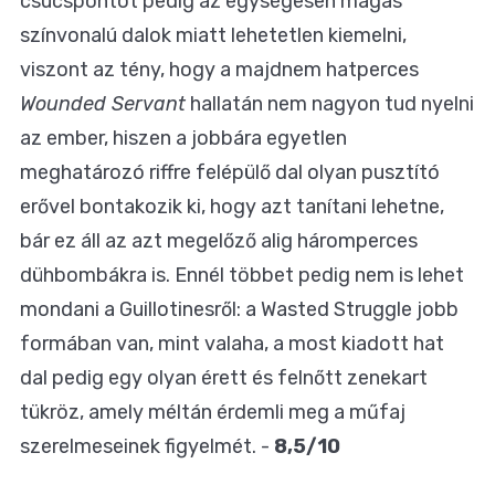
csúcspontot pedig az egységesen magas
színvonalú dalok miatt lehetetlen kiemelni,
viszont az tény, hogy a majdnem hatperces
Wounded Servant
hallatán nem nagyon tud nyelni
az ember, hiszen a jobbára egyetlen
meghatározó riffre felépülő dal olyan pusztító
erővel bontakozik ki, hogy azt tanítani lehetne,
bár ez áll az azt megelőző alig háromperces
dühbombákra is. Ennél többet pedig nem is lehet
mondani a Guillotinesről: a Wasted Struggle jobb
formában van, mint valaha, a most kiadott hat
dal pedig egy olyan érett és felnőtt zenekart
tükröz, amely méltán érdemli meg a műfaj
szerelmeseinek figyelmét. -
8,5/10