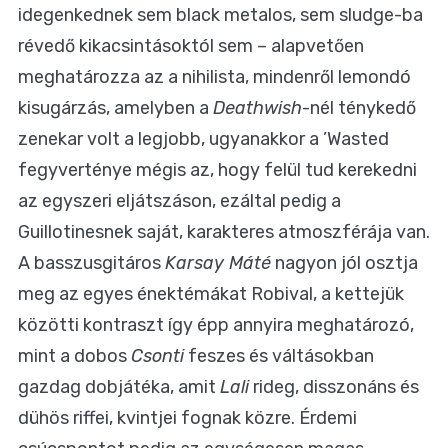
idegenkednek sem black metalos, sem sludge-ba
révedő kikacsintásoktól sem – alapvetően
meghatározza az a nihilista, mindenről lemondó
kisugárzás, amelyben a
Deathwish
-nél ténykedő
zenekar volt a legjobb, ugyanakkor a ’Wasted
fegyverténye mégis az, hogy felül tud kerekedni
az egyszeri eljátszáson, ezáltal pedig a
Guillotinesnek saját, karakteres atmoszférája van.
A basszusgitáros
Karsay Máté
nagyon jól osztja
meg az egyes énektémákat Robival, a kettejük
közötti kontraszt így épp annyira meghatározó,
mint a dobos
Csonti
feszes és váltásokban
gazdag dobjátéka, amit
Lali
rideg, disszonáns és
dühös riffei, kvintjei fognak közre. Érdemi