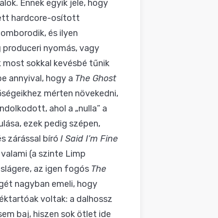
lok. Ennek egyik jele, hogy
tett hardcore-osított
omborodik, és ilyen
g produceri nyomás, vagy
ek most sokkal kevésbé tűnik
be annyival, hogy a
The Ghost
őségeikhez mérten növekedni,
olkodott, ahol a „nulla” a
ulása, ezek pedig szépen,
és zárással bíró
I Said I’m Fine
valami (a szinte Limp
slágere, az igen fogós
The
égét nagyban emeli, hogy
téktartóak voltak: a dalhossz
sem baj, hiszen sok ötlet ide