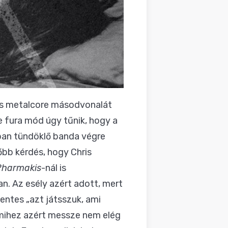
társ metalcore másodvonalát
e fura mód úgy tűnik, hogy a
ában tündöklő banda végre
tőbb kérdés, hogy Chris
Pharmakis
-nál is
n. Az esély azért adott, mert
tes „azt játsszuk, ami
amihez azért messze nem elég