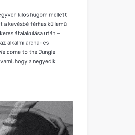
negyven kilós húgom mellett
t a kevésbé férfias küllemű
keres átalakulása után —
z alkalmi aréna- és
 Welcome to the Jungle
varni, hogy a negyedik