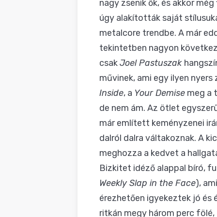
nagy zsenik ők, és akkor még 
úgy alakították saját stílusu
metalcore trendbe. A már edd
tekintetben nagyon következe
csak
Joel Pastuszak
hangszín
művinek, ami egy ilyen nyers
Inside
, a
Your Demise
meg a t
de nem ám. Az ötlet egyszerű
már említett keményzenei irá
dalról dalra váltakoznak. A k
meghozza a kedvet a hallgatá
Bizkitet idéző alappal bíró, f
Weekly Slap in the Face
), am
érezhetően igyekeztek jó és é
ritkán megy három perc fölé, é