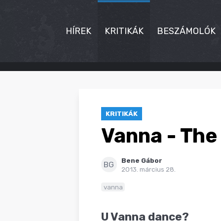
HÍREK
KRITIKÁK
BESZÁMOLÓK
HÍREK
KRITIKÁK
KRITIKÁK
BESZÁMOLÓK
Vanna - The
INTERJÚK
Bene Gábor
PREMIEREK
BG
2013. március 28.
KULT
vanna
MÁSVILÁG
U Vanna dance?