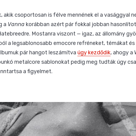
k, akik csoportosan is félve mennének el a vasággyal 
g a
Vanna
korábban azért pár fokkal jobban hasonlítot
atebreedre. Mostanra viszont — igaz, az állomány gyö
ól a legsablonosabb emocore refréneket, témákat és a
talbumuk pár hangot leszámítva
úgy kezdődik
, ahogy a
bunkó metalcore sablonokat pedig meg tudták úgy csa
enntartsa a figyelmet.