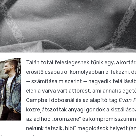
Talán totál feleslegesnek tűnik egy, a kor
erősítő csapatról komolyabban értekezni, d
— számításaim szerint — negyedik felállás
eléri a várva várt áttörést, ami annál is ége
Campbell dobosnál és az alapító tag
Evan 
közrejátszottak anyagi gondok a kiszállásba
az ad hoc „örömzene” és kompromisszummen
nekünk tetszik, bibí” megoldások helyett (