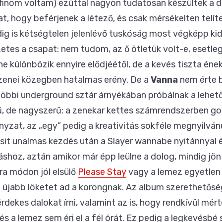
finom voltam) ezúttal nagyon tudatosan készültek a da
kat, hogy beférjenek a létező, és csak mérsékelten telí
ig is kétségtelen jelenlévő tuskóság most végképp kid
tes a csapat: nem tudom, az ő ötletük volt-e, esetle
e különbözik ennyire elődjéétől, de a kevés tiszta én
 zenei közegben hatalmas erény. De a
Vanna
nem érte 
öbbi underground sztár árnyékában próbálnak a lehet
, de nagyszerű: a zenekar kettes számrendszerben gond
nyzat, az „egy” pedig a kreativitás sokféle megnyilván
icsit unalmas kezdés után a Slayer wannabe nyitánnyal 
shoz, aztán amikor már épp leülne a dolog, mindig jön 
ura módon jól elsülő
Please Stay
vagy a lemez egyetlen 
i újabb löketet ad a korongnak. Az album szerethetős
rdekes dalokat írni, valamint az is, hogy rendkívül mér
s a lemez sem éri el a fél órát. Ez pedig a legkevésbé 