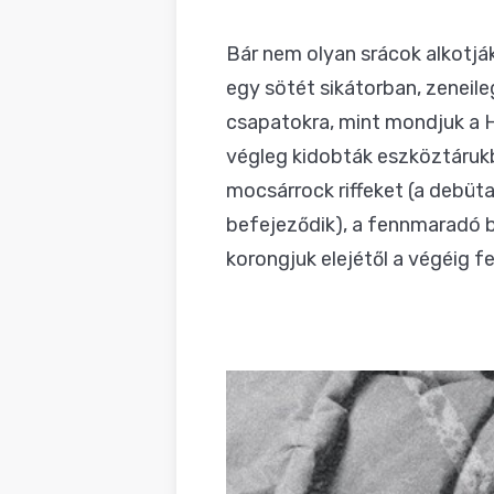
BLOG
Bár nem olyan srácok alkotjá
egy sötét sikátorban, zeneile
csapatokra, mint mondjuk a H
végleg kidobták eszköztárukb
mocsárrock riffeket (a debü
befejeződik), a fennmaradó 
korongjuk elejétől a végéig f