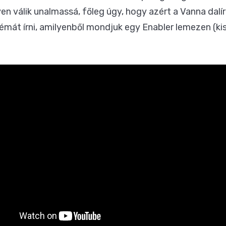
en válik unalmassá, főleg úgy, hogy azért a Vanna dalí
émát írni, amilyenből mondjuk egy Enabler lemezen (kis