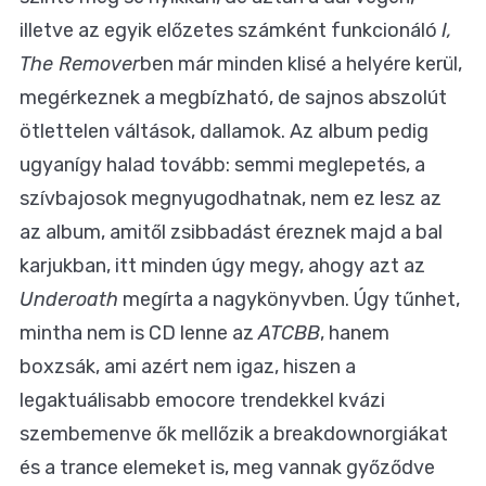
illetve az egyik előzetes számként funkcionáló
I,
The Remover
ben már minden klisé a helyére kerül,
megérkeznek a megbízható, de sajnos abszolút
ötlettelen váltások, dallamok. Az album pedig
ugyanígy halad tovább: semmi meglepetés, a
szívbajosok megnyugodhatnak, nem ez lesz az
az album, amitől zsibbadást éreznek majd a bal
karjukban, itt minden úgy megy, ahogy azt az
Underoath
megírta a nagykönyvben. Úgy tűnhet,
mintha nem is CD lenne az
ATCBB
, hanem
boxzsák, ami azért nem igaz, hiszen a
legaktuálisabb emocore trendekkel kvázi
szembemenve ők mellőzik a breakdownorgiákat
és a trance elemeket is, meg vannak győződve