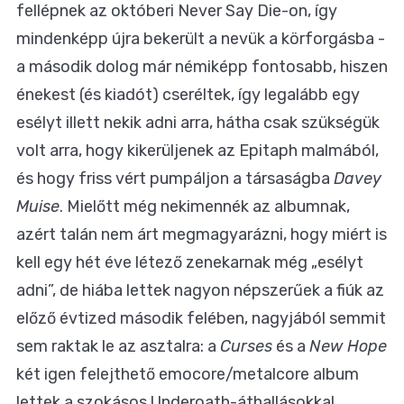
fellépnek az októberi Never Say Die-on, így
mindenképp újra bekerült a nevük a körforgásba -
a második dolog már némiképp fontosabb, hiszen
énekest (és kiadót) cseréltek, így legalább egy
esélyt illett nekik adni arra, hátha csak szükségük
volt arra, hogy kikerüljenek az Epitaph malmából,
és hogy friss vért pumpáljon a társaságba
Davey
Muise
. Mielőtt még nekimennék az albumnak,
azért talán nem árt megmagyarázni, hogy miért is
kell egy hét éve létező zenekarnak még „esélyt
adni”, de hiába lettek nagyon népszerűek a fiúk az
előző évtized második felében, nagyjából semmit
sem raktak le az asztalra: a
Curses
és a
New Hope
két igen felejthető emocore/metalcore album
lettek a szokásos Underoath-áthallásokkal,