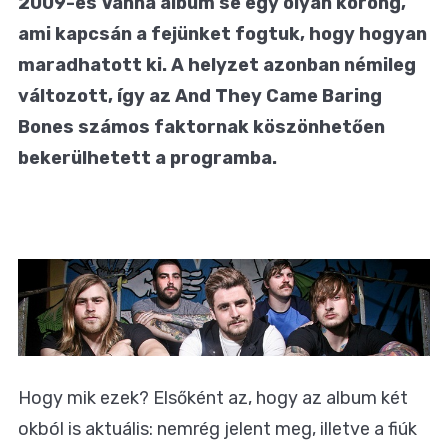
2009-es Vanna album se egy olyan korong,
ami kapcsán a fejünket fogtuk, hogy hogyan
maradhatott ki. A helyzet azonban némileg
változott, így az And They Came Baring
Bones számos faktornak köszönhetően
bekerülhetett a programba.
Hogy mik ezek? Elsőként az, hogy az album két
okból is aktuális: nemrég jelent meg, illetve a fiúk