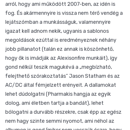
arról, hogy ami működött 2007-ben, az idén is
fog. És akármennyire is vissza nem térő vendég a
lejátszómban a munkásságuk, valamennyire
igazat kell adnom nekik, ugyanis a sablonos
megoldások ezúttal is eredményeznek néhány
jobb pillanatot (talán ez annak is köszönhető,
hogy ők is imádják az Alexisonfire munkáit), így
gond nélkül teszik magukévá a „megbízható,
felejthető szórakoztatás” Jason Statham és az
AC/DC által fémjelzett erényeit. A dallamokat
lehet dúdolgatni (Pharmakis hangja az egyik
dolog, ami életben tartja a bandát), lehet
bólogatni a durvább részekre, csak épp az egész
nem hagy szinte semmi nyomot, ami néhol az