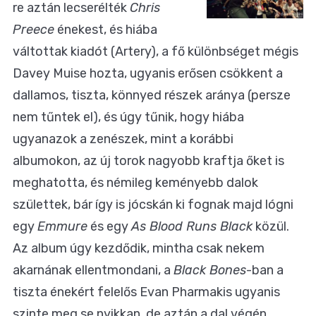
re aztán lecserélték
Chris
Preece
énekest, és hiába
váltottak kiadót (Artery), a fő különbséget mégis
Davey Muise hozta, ugyanis erősen csökkent a
dallamos, tiszta, könnyed részek aránya (persze
nem tűntek el), és úgy tűnik, hogy hiába
ugyanazok a zenészek, mint a korábbi
albumokon, az új torok nagyobb kraftja őket is
meghatotta, és némileg keményebb dalok
születtek, bár így is jócskán ki fognak majd lógni
egy
Emmure
és egy
As Blood Runs Black
közül.
Az album úgy kezdődik, mintha csak nekem
akarnának ellentmondani, a
Black Bones
-ban a
tiszta énekért felelős Evan Pharmakis ugyanis
szinte meg se nyikkan, de aztán a dal végén,