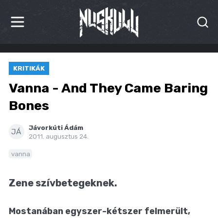
HÍREK
KRITIKÁK
KRITIKÁK
Vanna - And They Came Baring
BESZÁMOLÓK
Bones
INTERJÚK
Jávorkúti Ádám
JÁ
2011. augusztus 24.
PREMIEREK
vanna
KULT
Zene szívbetegeknek.
MÁSVILÁG
Mostanában egyszer-kétszer felmerült,
BLOG