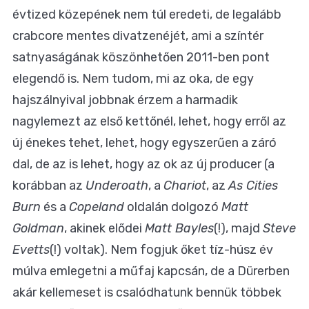
évtized közepének nem túl eredeti, de legalább
crabcore mentes divatzenéjét, ami a színtér
satnyaságának köszönhetően 2011-ben pont
elegendő is. Nem tudom, mi az oka, de egy
hajszálnyival jobbnak érzem a harmadik
nagylemezt az első kettőnél, lehet, hogy erről az
új énekes tehet, lehet, hogy egyszerűen a záró
dal, de az is lehet, hogy az ok az új producer (a
korábban az
Underoath
, a
Chariot
, az
As Cities
Burn
és a
Copeland
oldalán dolgozó
Matt
Goldman
, akinek elődei
Matt Bayles
(!), majd
Steve
Evetts
(!) voltak). Nem fogjuk őket tíz-húsz év
múlva emlegetni a műfaj kapcsán, de a Dürerben
akár kellemeset is csalódhatunk bennük többek