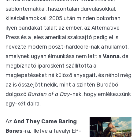
sablontémákkal, haszontalan durvulásokkal,
klisédallamokkal. 2005 után minden bokorban
ilyen bandákat talált az ember, az Alternative
Press és a jeles amerikai szaksajtó pedig el is
nevezte modern poszt-hardcore-nak a hullámot,
amelynek ugyan élmunkása nem lett a
Vanna
, de
megbízható iparosként szállította a
meglepetéseket nélkülöző anyagait, és néhol még
az is összejött nekik, mint a szintén Burdából
dolgozó
Burden of a Day
-nek, hogy emlékezzünk
egy-két dalra.
Az
And They Came Baring
Bones
-ra, illetve a tavalyi EP-