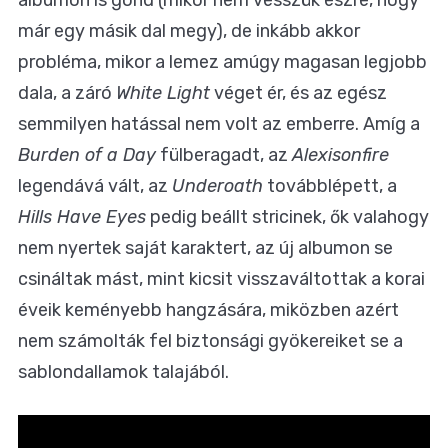
albumon is gond (mikor nem vesszük észre, hogy
már egy másik dal megy), de inkább akkor
probléma, mikor a lemez amúgy magasan legjobb
dala, a záró
White Light
véget ér, és az egész
semmilyen hatással nem volt az emberre. Amíg a
Burden of a Day
fülberagadt, az
Alexisonfire
legendává vált, az
Underoath
továbblépett, a
Hills Have Eyes
pedig beállt stricinek, ők valahogy
nem nyertek saját karaktert, az új albumon se
csináltak mást, mint kicsit visszaváltottak a korai
éveik keményebb hangzására, miközben azért
nem számolták fel biztonsági gyökereiket se a
sablondallamok talajából.