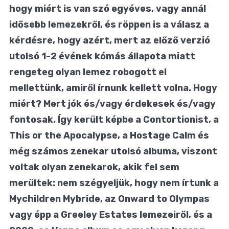
hogy miért is van szó egyéves, vagy annál
idősebb lemezekről, és röppen is a válasz a
kérdésre, hogy azért, mert az előző verzió
utolsó 1-2 évének kómás állapota miatt
rengeteg olyan lemez robogott el
mellettünk, amiről írnunk kellett volna. Hogy
miért? Mert jók és/vagy érdekesek és/vagy
fontosak. Így került képbe a Contortionist, a
This or the Apocalypse, a Hostage Calm és
még számos zenekar utolsó albuma, viszont
voltak olyan zenekarok, akik fel sem
merültek: nem szégyeljük, hogy nem írtunk a
Mychildren Mybride, az Onward to Olympas
vagy épp a Greeley Estates lemezeiről, és a