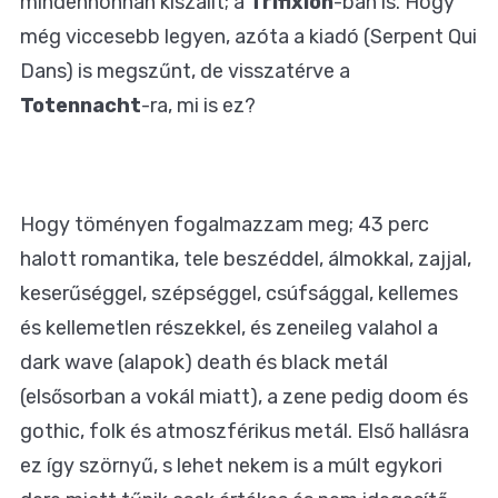
mindenhonnan kiszállt; a
Trifixion
-ban is. Hogy
még viccesebb legyen, azóta a kiadó (Serpent Qui
Dans) is megszűnt, de visszatérve a
Totennacht
-ra, mi is ez?
Hogy töményen fogalmazzam meg; 43 perc
halott romantika, tele beszéddel, álmokkal, zajjal,
keserűséggel, szépséggel, csúfsággal, kellemes
és kellemetlen részekkel, és zeneileg valahol a
dark wave (alapok) death és black metál
(elsősorban a vokál miatt), a zene pedig doom és
gothic, folk és atmoszférikus metál. Első hallásra
ez így szörnyű, s lehet nekem is a múlt egykori