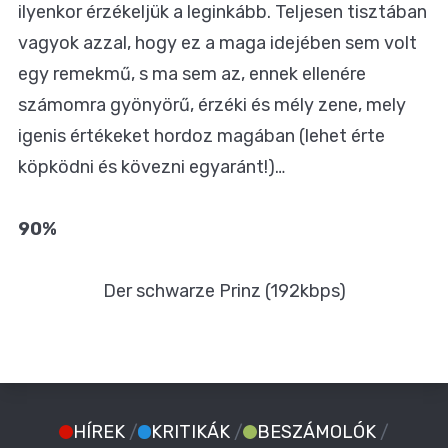
ilyenkor érzékeljük a leginkább. Teljesen tisztában
vagyok azzal, hogy ez a maga idejében sem volt
egy remekmű, s ma sem az, ennek ellenére
számomra gyönyörű, érzéki és mély zene, mely
igenis értékeket hordoz magában (lehet érte
köpködni és kövezni egyaránt!)…
90%
Der schwarze Prinz (192kbps)
HÍREK
/
KRITIKÁK
/
BESZÁMOLÓK
/