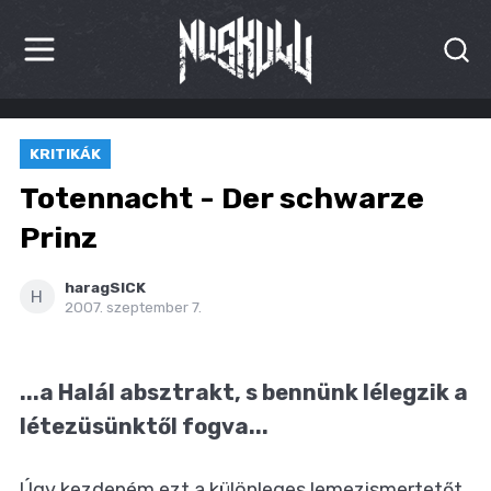
HÍREK
KRITIKÁK
KRITIKÁK
Totennacht - Der schwarze
BESZÁMOLÓK
Prinz
INTERJÚK
haragSICK
H
2007. szeptember 7.
PREMIEREK
KULT
...a Halál absztrakt, s bennünk lélegzik a
létezüsünktől fogva...
MÁSVILÁG
BLOG
Úgy kezdeném ezt a különleges lemezismertetőt,