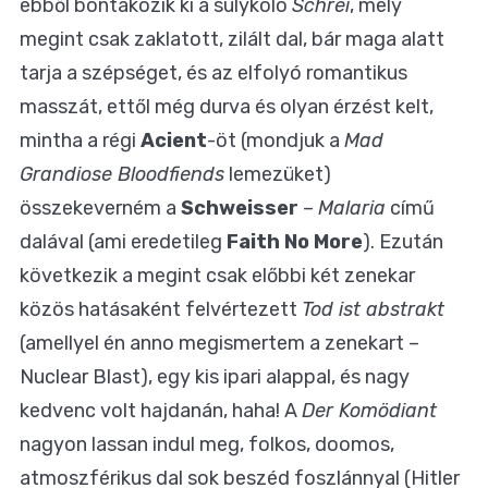
ebből bontakozik ki a sulykoló
Schrei
, mely
megint csak zaklatott, zilált dal, bár maga alatt
tarja a szépséget, és az elfolyó romantikus
masszát, ettől még durva és olyan érzést kelt,
mintha a régi
Acient
-öt (mondjuk a
Mad
Grandiose Bloodfiends
lemezüket)
összekeverném a
Schweisser
–
Malaria
című
dalával (ami eredetileg
Faith No More
). Ezután
következik a megint csak előbbi két zenekar
közös hatásaként felvértezett
Tod ist abstrakt
(amellyel én anno megismertem a zenekart –
Nuclear Blast), egy kis ipari alappal, és nagy
kedvenc volt hajdanán, haha! A
Der Komödiant
nagyon lassan indul meg, folkos, doomos,
atmoszférikus dal sok beszéd foszlánnyal (Hitler