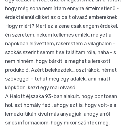
hogy még soha nem írtam ennyire értelmetlenül-
érdektelenül cikket az oldalt olvasó embereknek.
Hogy miért? Mert ez a zene csak engem érdekel,
én szeretem, nekem kellemes emlék, melyet a
napokban elővettem, rákerestem a világhálón -
szokás szerint semmit se találtam róla, haha - s
nem hinném, hogy bárkit is meghat a lerakott
produkció. Azért belekezdek… osztrákok, német
szöveggel – tehát még egy adalék, ami miatt
köpködni kezd egy mai olvasó!
A Halott éjszaka 93-ban alakult, hogy pontosan
hol, azt homály fedi, ahogy azt is, hogy volt-e a
lemezkritikán kívül más anyagjuk, ahogy arról
sincs információm, hogy mikor szűntek meg.