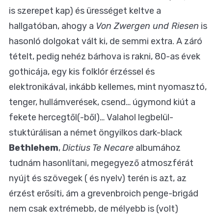
is szerepet kap) és ürességet keltve a
hallgatóban, ahogy a
Von Zwergen und Riesen
is
hasonló dolgokat vált ki, de semmi extra. A záró
tételt, pedig nehéz bárhova is rakni, 80-as évek
gothicája, egy kis folklór érzéssel és
elektronikával, inkább kellemes, mint nyomasztó,
tenger, hullámverések, csend… úgymond kiút a
fekete hercegtől(-ből)… Valahol legbelül-
stuktúrálisan a német öngyilkos dark-black
Bethlehem
,
Dictius Te Necare
albumához
tudnám hasonlítani, megegyező atmoszférát
nyújt és szövegek ( és nyelv) terén is azt, az
érzést erősíti, ám a grevenbroich penge-brigád
nem csak extrémebb, de mélyebb is (volt)