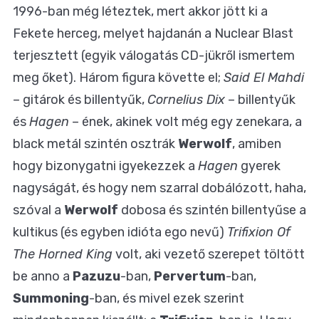
1996-ban még léteztek, mert akkor jött ki a
Fekete herceg, melyet hajdanán a Nuclear Blast
terjesztett (egyik válogatás CD-jükről ismertem
meg őket). Három figura követte el;
Said El Mahdi
– gitárok és billentyűk,
Cornelius Dix
– billentyűk
és
Hagen
– ének, akinek volt még egy zenekara, a
black metál szintén osztrák
Werwolf
, amiben
hogy bizonygatni igyekezzek a
Hagen
gyerek
nagyságát, és hogy nem szarral dobálózott, haha,
szóval a
Werwolf
dobosa és szintén billentyűse a
kultikus (és egyben idióta ego nevű)
Trifixion Of
The Horned King
volt, aki vezető szerepet töltött
be anno a
Pazuzu
-ban,
Pervertum
-ban,
Summoning
-ban, és mivel ezek szerint