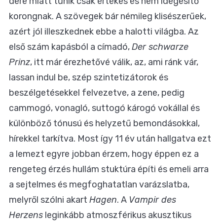
dere miatt tűnik csak értékes és nem idegesítő
korongnak. A szövegek bár némileg klisészerűek,
azért jól illeszkednek ebbe a halotti világba. Az
első szám kapásból a címadó,
Der schwarze
Prinz
, itt már érezhetővé válik, az, ami ránk vár,
lassan indul be, szép szintetizátorok és
beszélgetésekkel felvezetve, a zene, pedig
cammogó, vonagló, suttogó károgó vokállal és
különböző tónusú és helyzetű bemondásokkal,
hírekkel tarkítva. Most így 11 év után hallgatva ezt
a lemezt egyre jobban érzem, hogy éppen ez a
rengeteg érzés hullám stuktúra építi és emeli arra
a sejtelmes és megfoghatatlan varázslatba,
melyről szólni akart
Hagen
. A
Vampir des
Herzens
leginkább atmoszférikus akusztikus