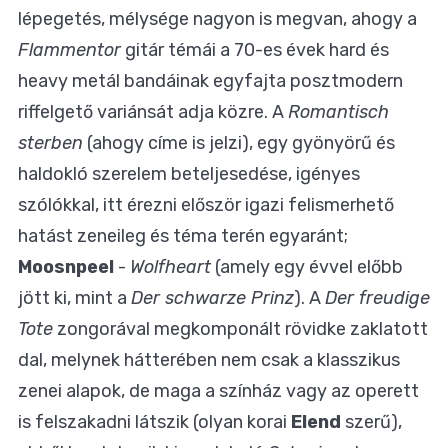
lépegetés, mélysége nagyon is megvan, ahogy a
Flammentor
gitár témái a 70-es évek hard és
heavy metál bandáinak egyfajta posztmodern
riffelgető variánsát adja közre. A
Romantisch
sterben
(ahogy címe is jelzi), egy gyönyörű és
haldokló szerelem beteljesedése, igényes
szólókkal, itt érezni először igazi felismerhető
hatást zeneileg és téma terén egyaránt;
Moosnpeel
-
Wolfheart
(amely egy évvel előbb
jött ki, mint a
Der schwarze Prinz
). A
Der freudige
Tote
zongorával megkomponált rövidke zaklatott
dal, melynek hátterében nem csak a klasszikus
zenei alapok, de maga a színház vagy az operett
is felszakadni látszik (olyan korai
Elend
szerű),