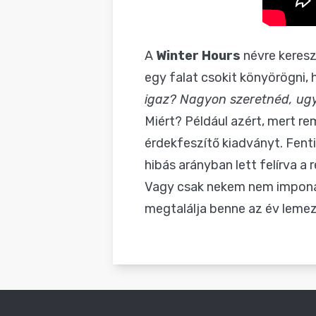
A
Winter Hours
névre keresz
egy falat csokit könyörögni, 
igaz? Nagyon szeretnéd, ugy
Miért? Például azért, mert re
érdekfeszítő kiadványt. Fenti
hibás arányban lett felírva a
Vagy csak nekem nem imponál e
megtalálja benne az év lemezé