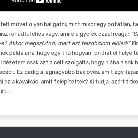
telt művet olyan hallgatni, mint mikor egy pofátlan, t
hisz rohadtul éhes vagy, amire a gyerek ezzel reagál;
“S
e? Akkor megszívtad, mert ezt felzabálom előled!”
Ki
mek példa arra, hogy egy trió hogyan ronthat el hülye 
 idézetem csak azt a célt szolgálta, hogy hiába a sok
 recept. Ez pedig a legnagyobb baklövés, amit egy tapa
z a kavalkád, amit felépítettek? Ki tudja: azért titk
t...