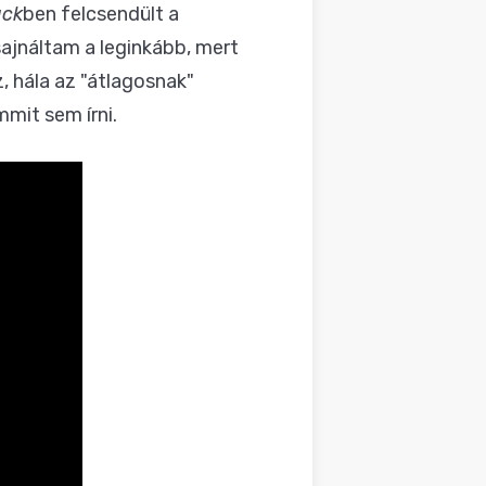
ack
ben felcsendült a
sajnáltam a leginkább, mert
, hála az "átlagosnak"
mit sem írni.