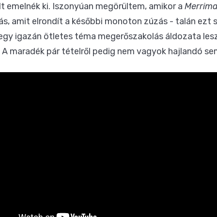
lt emelnék ki. Iszonyúan megörültem, amikor a
Merrim
s, amit elrondít a későbbi monoton zúzás - talán ezt 
 egy igazán ötletes téma megerőszakolás áldozata lesz
A maradék pár tételről pedig nem vagyok hajlandó sem