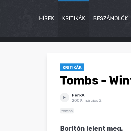
HÍREK
KRITIKÁK
BESZÁMOLÓK
HÍREK
KRITIKÁK
KRITIKÁK
BESZÁMOLÓK
Tombs - Win
INTERJÚK
FerkA
PREMIEREK
F
2009. március 2.
KULT
tombs
MÁSVILÁG
Borítón jelent meg.