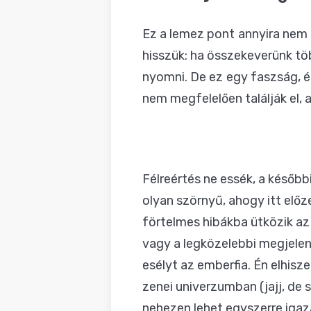
BLOG
Ez a lemez pont annyira nem í
hisszük: ha összekeverünk tö
nyomni. De ez egy faszság, é
nem megfelelően találják el,
Félreértés ne essék, a későb
olyan szörnyű, ahogy itt elő
förtelmes hibákba ütközik az 
vagy a legközelebbi megjelen
esélyt az emberfia. Én elhis
zenei univerzumban (jajj, de
nehezen lehet egyszerre igazá