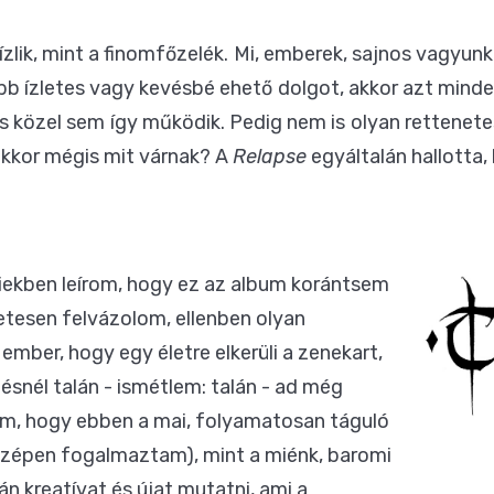
zlik, mint a finomfőzelék. Mi, emberek, sajnos vagyunk
bb ízletes vagy kevésbé ehető dolgot, akkor azt minden
s közel sem így működik. Pedig nem is olyan rettenetes
 akkor mégis mit várnak? A
Relapse
egyáltalán hallotta,
biekben leírom, hogy ez az album korántsem
zetesen felvázolom, ellenben olyan
ember, hogy egy életre elkerüli a zenekart,
ésnél talán - ismétlem: talán - ad még
zem, hogy ebben a mai, folyamatosan táguló
 szépen fogalmaztam), mint a miénk, baromi
n kreatívat és újat mutatni, ami a