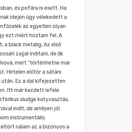
sban, és pofára is esett. Ha
nnak idején úgy vélekedett a
omfőzelék az egyetlen olyan
gy ezt miért hoztam fel. A
 a black metalig. Az első
sári zajjal indítani, de ők
shová, mert “történhetne már
. Hirtelen előtör a sátáni
után. Ez a dal kifejezetten
. Itt már kezdett lefele
zférikus sludge katyvasztás,
val indít, de amilyen jól
Room
instrumentális
eltört nálam az a bizonyos a