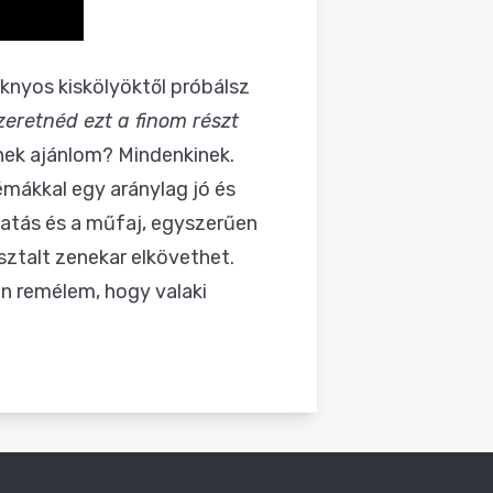
aknyos kiskölyöktől próbálsz
zeretnéd ezt a finom részt
nek ajánlom? Mindenkinek.
témákkal egy aránylag jó és
 hatás és a műfaj, egyszerűen
sztalt zenekar elkövethet.
on remélem, hogy valaki