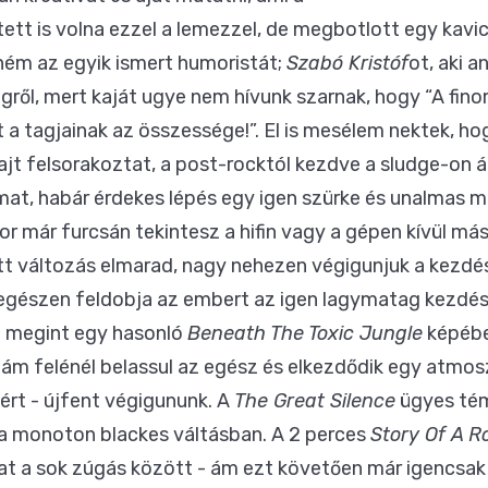
tett is volna ezzel a lemezzel, de megbotlott egy kavic
ném az egyik ismert humoristát;
Szabó Kristóf
ot, aki a
gről, mert kaját ugye nem hívunk szarnak, hogy “A fin
 a tagjainak az összessége!”. El is mesélem nektek, ho
t felsorakoztat, a post-rocktól kezdve a sludge-on át,
at, habár érdekes lépés egy igen szürke és unalmas moc
r már furcsán tekintesz a hifin vagy a gépen kívül má
tt változás elmarad, nagy nehezen végigunjuk a kezdést
egészen feldobja az embert az igen lagymatag kezdés 
d megint egy hasonló
Beneath The Toxic Jungle
képében
ám felénél belassul az egész és elkezdődik egy atmos
ért - újfent végigununk. A
The Great Silence
ügyes témá
l a monoton blackes váltásban. A 2 perces
Story Of A 
at a sok zúgás között - ám ezt követően már igencsak 