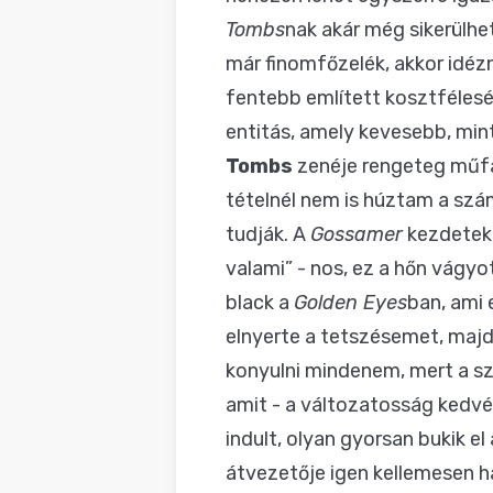
Tombs
nak akár még sikerülhe
már finomfőzelék, akkor idéz
fentebb említett kosztfélesé
entitás, amely kevesebb, mint
Tombs
zenéje rengeteg műfaj
tételnél nem is húztam a szám
tudják. A
Gossamer
kezdeteko
valami” - nos, ez a hőn vágyo
black a
Golden Eyes
ban, ami 
elnyerte a tetszésemet, maj
konyulni mindenem, mert a sz
amit - a változatosság kedvé
indult, olyan gyorsan bukik e
átvezetője igen kellemesen h