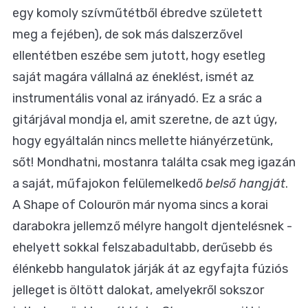
egy komoly szívműtétből ébredve született
meg a fejében), de sok más dalszerzővel
ellentétben eszébe sem jutott, hogy esetleg
saját magára vállalná az éneklést, ismét az
instrumentális vonal az irányadó. Ez a srác a
gitárjával mondja el, amit szeretne, de azt úgy,
hogy egyáltalán nincs mellette hiányérzetünk,
sőt! Mondhatni, mostanra találta csak meg igazán
a saját, műfajokon felülemelkedő
belső hangját
.
A Shape of Colourön már nyoma sincs a korai
darabokra jellemző mélyre hangolt djentelésnek -
ehelyett sokkal felszabadultabb, derűsebb és
élénkebb hangulatok járják át az egyfajta fúziós
jelleget is öltött dalokat, amelyekről sokszor