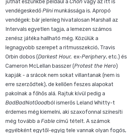
juthat eszünkbe például a
Chon
vagy az itt is
vendégeskedő
Plini
munkássága is. Apropó
vendégek: bár jelenleg hivatalosan Marshall az
Intervals egyetlen tagja, a lemezen számos
zenész játéka hallható még. Közülük a
legnagyobb szerepet a ritmusszekció, Travis
Orbin dobos (
Darkest Hour,
ex-
Periphery
, etc.) és
Cameron McLellan basszer (
Protest the Hero
)
kapják - a srácok nem sokat villantanak (nem is
erre szerződtek), de kellően feszes alapokat
pakolnak a főhős alá. Rajtuk kívül pedig a
BadBadNotGood
ból ismerős Leland Whitty-t
érdemes még kiemelni, aki szaxofonnal színesíti
még tovább a
Fable
című tételt. A számok
egyébként egytől-egyig tele vannak olyan fogós,