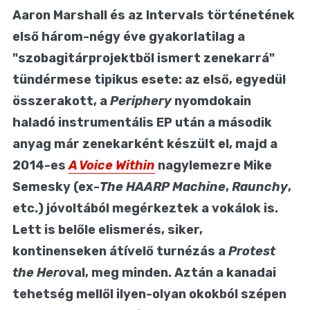
Aaron Marshall és az Intervals történetének
első három-négy éve gyakorlatilag a
"szobagitárprojektből ismert zenekarrá"
tündérmese tipikus esete: az első, egyedül
összerakott, a
Periphery
nyomdokain
haladó instrumentális EP után a második
anyag már zenekarként készült el, majd a
2014-es
A Voice Within
nagylemezre Mike
Semesky (ex-
The HAARP Machine
,
Raunchy
,
etc.) jóvoltából megérkeztek a vokálok is.
Lett is belőle elismerés, siker,
kontinenseken átívelő turnézás a
Protest
the Hero
val, meg minden. Aztán a kanadai
tehetség mellől ilyen-olyan okokból szépen