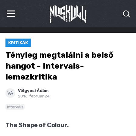
HÍREK
KRITIKÁK
KRITIKÁK
Tényleg megtalálni a belső
BESZÁMOLÓK
hangot - Intervals-
lemezkritika
INTERJÚK
PREMIEREK
Völgyesi Ádám
VÁ
2016. február 24.
KULT
intervals
MÁSVILÁG
The Shape of Colour.
BLOG