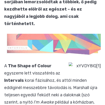
sorjában lemorzsolódtak a többiek, ő pedig
kezdhette elölről az egészet - és ez
nagyjából a legjobb dolog, ami csak
történhetett.
A
The Shape of Colour
egyszerre lett visszatérés az
Intervals
korai fázisához, és attól minden
eddiginél messzebbre távolodás is. Marshall újra
teljesen egyedül feküdt neki a daloknak (szó
szerint, a nyitó
I'm Awake
például a kórházban,