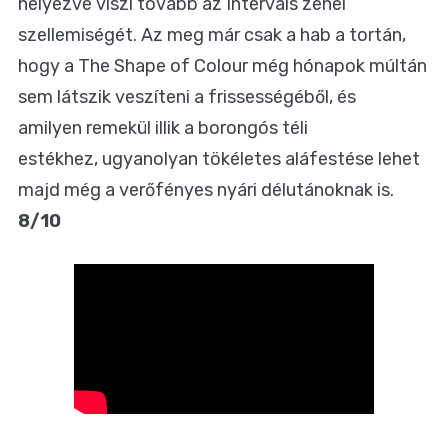
helyezve viszi tovább az Intervals zenei
szellemiségét. Az meg már csak a hab a tortán,
hogy a The Shape of Colour még hónapok múltán
sem látszik veszíteni a frissességéből, és
amilyen remekül illik a borongós téli
estékhez, ugyanolyan tökéletes aláfestése lehet
majd még a verőfényes nyári délutánoknak is.
8/10