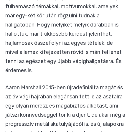
fülbemászó témákkal, motívumokkal, amelyek
már egy-két kör után rögzülni tudnak a
hallgatóban. Hogy melyiket melyik darabban is
hallottuk, már trükkösebb kérdést jelenthet,
hajlamosak összefolyni az egyes tételek, de
mivel a lemez kifejezetten rövid, simán fel lehet
tenni az egészet egy újabb végighallgatásra. És
érdemes is.
Aaron Marshall 2015-ben újradefiniálta magát és
az év végi hajrában elegánsan tett le az asztalra
egy olyan merész és magabiztos alkotást, ami
játszi könnyedséggel tör ki a djent, de akár még a
progresszív metál skatulyájából is, és új alapokra