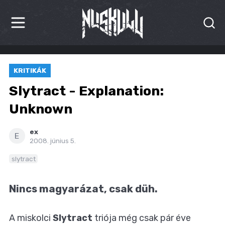
HÍREK
KRITIKÁK
KRITIKÁK
Slytract - Explanation:
BESZÁMOLÓK
Unknown
INTERJÚK
ex
E
2008. június 5.
PREMIEREK
slytract
KULT
Nincs magyarázat, csak düh.
MÁSVILÁG
A miskolci
Slytract
triója még csak pár éve
BLOG