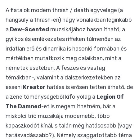
A fiatalok modern thrash / death egyvelege (a
hangsúly a thrash-en) nagy vonalakban leginkább
a
Dew-Scented
muzsikájához hasonlítható; a
gyilkos és emlékezetes riffeken túlmenően az
irdatlan erő és dinamika is hasonló formában és
mértékben mutatkozik meg dalaikban, mint a
németek esetében. A feszes és vastag
témákban-, valamint a dalszerkezetekben az
esseni
Kreator
hatása is erősen tetten érhető, de
a zene töménységéből kifolyólag a
Legion Of
The Damned
-et is megemlíthetném, bár a
miskolci trió muzsikája modernebb, több
kapaszkodót kínál, s talán még hatásosabb (vagy
hatásvadászabb?). Némely szaggatottabb téma