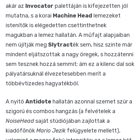
akár az
Invocator
palettáján is kifejezetten jól
mutatna, s a korai
Machine Head
lemezeket
istenítők is elégedetten csettinthetnek
magukban a lemez hallatán. A műfajt alapjaiban
nem újítják meg
Slytract
ék sem, hisz szinte már
mindent eljátszottak a nagy öregek, s hozzátenni
sem tesznek hozzá semmit; ám ez a kilenc dal sok
pályatársuknál élvezetesebben merít a
többévtizedes hagyatékból.
A nyitó
Antidote
hallatán azonnal szemet szúr a
szigorú és combos hangzás (a felvételek a
NoiseHead
saját stúdiójában zajlottak a
kiadófőnök
Mario Jezik
felügyelete mellett),