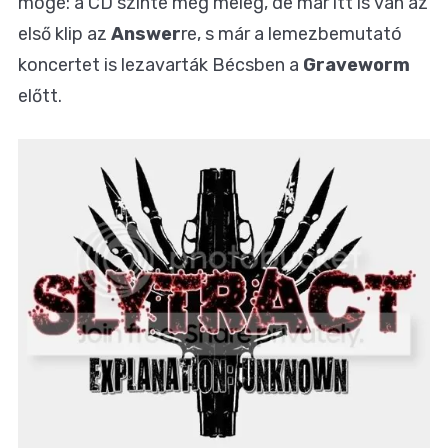
mögé: a CD szinte még meleg, de már itt is van az
első klip az
Answer
re, s már a lemezbemutató
koncertet is lezavarták Bécsben a
Graveworm
előtt.