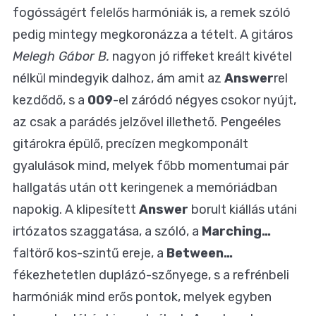
fogósságért felelős harmóniák is, a remek szóló
pedig mintegy megkoronázza a tételt. A gitáros
Melegh Gábor B.
nagyon jó riffeket kreált kivétel
nélkül mindegyik dalhoz, ám amit az
Answer
rel
kezdődő, s a
009
-el záródó négyes csokor nyújt,
az csak a parádés jelzővel illethető. Pengeéles
gitárokra épülő, precízen megkomponált
gyalulások mind, melyek főbb momentumai pár
hallgatás után ott keringenek a memóriádban
napokig. A klipesített
Answer
borult kiállás utáni
irtózatos szaggatása, a szóló, a
Marching…
faltörő kos-szintű ereje, a
Between…
fékezhetetlen duplázó-szőnyege, s a refrénbeli
harmóniák mind erős pontok, melyek egyben