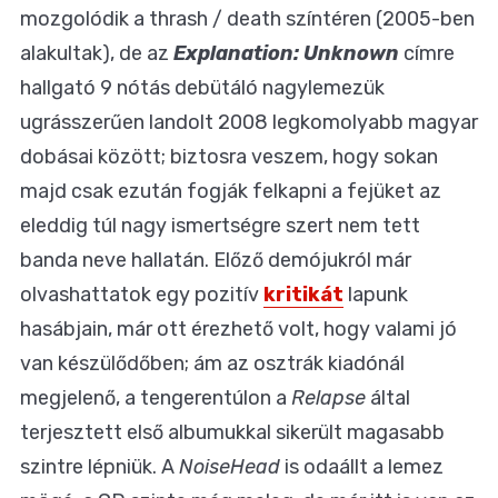
mozgolódik a thrash / death színtéren (2005-ben
alakultak), de az
Explanation: Unknown
címre
hallgató 9 nótás debütáló nagylemezük
ugrásszerűen landolt 2008 legkomolyabb magyar
dobásai között; biztosra veszem, hogy sokan
majd csak ezután fogják felkapni a fejüket az
eleddig túl nagy ismertségre szert nem tett
banda neve hallatán. Előző demójukról már
olvashattatok egy pozitív
kritikát
lapunk
hasábjain, már ott érezhető volt, hogy valami jó
van készülődőben; ám az osztrák kiadónál
megjelenő, a tengerentúlon a
Relapse
által
terjesztett első albumukkal sikerült magasabb
szintre lépniük. A
NoiseHead
is odaállt a lemez