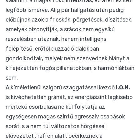
valamint a magas fokú intenzitás; ez a lemez két
legfőbb ismérve. Alig pár hallgatás után pedig
előbújnak azok a fricskák, pörgetések, díszítések,
amelyek bizonyítják, a srácok nem egysíkú
reszelésben utaznak, hanem intelligens
felépítésű, erőtől duzzadó dalokban
gondolkodtak, melyek nem szenvednek hiányt a
kifejezetten fogós pillanatokban, s harmóniákban
sem.
A kíméletlenül szigorú szaggatással kezdő
I.O.N.
is kivédhetetlen gránát, az energiaszint legkisebb
mértékű csorbulása nélkül folytatja az
egységesen magas szintű agresszív csapások
sorát, s a nem túl változatos hörgéssel
elővezetett refrén alatt beérkeznek a