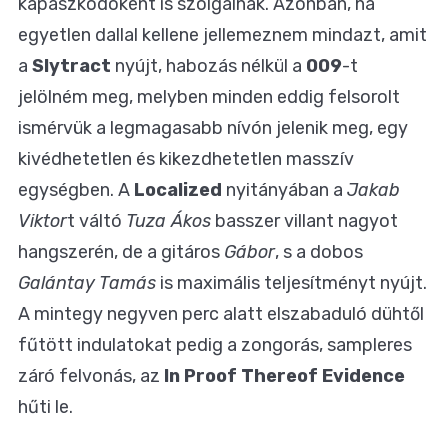
kapaszkodóként is szolgálnak. Azonban, ha
egyetlen dallal kellene jellemeznem mindazt, amit
a
Slytract
nyújt, habozás nélkül a
009
-t
jelölném meg, melyben minden eddig felsorolt
ismérvük a legmagasabb nívón jelenik meg, egy
kivédhetetlen és kikezdhetetlen masszív
egységben. A
Localized
nyitányában a
Jakab
Viktor
t váltó
Tuza Ákos
basszer villant nagyot
hangszerén, de a gitáros
Gábor
, s a dobos
Galántay Tamás
is maximális teljesítményt nyújt.
A mintegy negyven perc alatt elszabaduló dühtől
fűtött indulatokat pedig a zongorás, sampleres
záró felvonás, az
In Proof Thereof Evidence
hűti le.