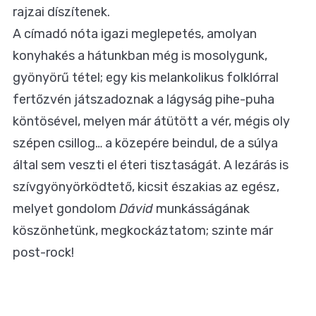
rajzai díszítenek.
A címadó nóta igazi meglepetés, amolyan
konyhakés a hátunkban még is mosolygunk,
gyönyörű tétel; egy kis melankolikus folklórral
fertőzvén játszadoznak a lágyság pihe-puha
köntösével, melyen már átütött a vér, mégis oly
szépen csillog… a közepére beindul, de a súlya
által sem veszti el éteri tisztaságát. A lezárás is
szívgyönyörködtető, kicsit északias az egész,
melyet gondolom
Dávid
munkásságának
köszönhetünk, megkockáztatom; szinte már
post-rock!