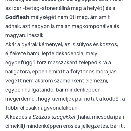
az ipari-beteg-stoner állná meg a helyét) és a
Godflesh
mélységét nem üti meg, ám amit
adnak, azt nagyon is maian megkomponálva és
magyarul teszik.
Akár a gyárak kéményei, ez is súlyos és koszos,
éjfekete hamu lepte dekadencia, mely
egybefüggő torz masszaként telepedik rá a
hallgatóra, éppen emiatt a folytonos morajlás
végett nem akarom számonként elemezni,
egyben hallgatandó, bár mindenképpen
megérdemel, hogy kiemeljek pár nótát a ködből, a
többiről csak nagyvonalakban!
A kezdés a
Százas szögekkel
(haha, micsoda ipari
címek!!!) mindenképpen erős és jellegzetes, bár itt