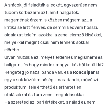
A srácok jól feladták a leckét, egyszerűen nem
tudom körbezárni azt, amit hallgatok,
magaménak érzem, s közben mégsem az… a
kritika se lett fényes, de semmi kedvem hosszú
oldalakat teleírni azokkal a zenei elemző klisékkel,
melyekkel megint csak nem lennénk sokkal
előrébb.
Olyan muzsika ez, melyet érdemes megismerni és
hallgatni, és hogy mindez magyar kézből került ki?
Rengeteg jó hazai banda van, és a
Roncsipar
is
egy a sok közül; minőségi, maradandó, művészi
produktum, tele érthető és érthetetlen
utalásokkal és fura zenei megoldásokkal.
Ha szereted az ipari értékeket, s nálad ez nem