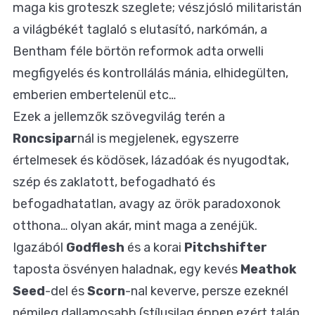
maga kis groteszk szeglete; vészjósló militaristán
a világbékét taglaló s elutasító, narkómán, a
Bentham féle börtön reformok adta orwelli
megfigyelés és kontrollálás mánia, elhidegülten,
emberien embertelenül etc…
Ezek a jellemzők szövegvilág terén a
Roncsipar
nál is megjelenek, egyszerre
értelmesek és ködösek, lázadóak és nyugodtak,
szép és zaklatott, befogadható és
befogadhatatlan, avagy az örök paradoxonok
otthona… olyan akár, mint maga a zenéjük.
Igazából
Godflesh
és a korai
Pitchshifter
taposta ösvényen haladnak, egy kevés
Meathok
Seed
-del és
Scorn
-nal keverve, persze ezeknél
némileg dallamosabb (stílusilag éppen ezért talán