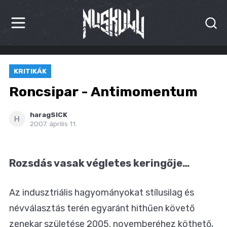
HÍREK
KRITIKÁK
KRITIKÁK
Roncsipar - Antimomentum
BESZÁMOLÓK
haragSICK
H
2007. április 11.
INTERJÚK
PREMIEREK
Rozsdás vasak végletes keringője…
KULT
Az indusztriális hagyományokat stílusilag és
MÁSVILÁG
névválasztás terén egyaránt hithűen követő
BLOG
zenekar születése 2005. novemberéhez köthető,