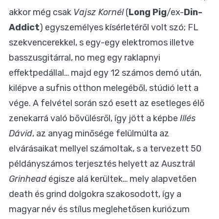
akkor még csak
Vajsz Kornél
(
Long Pig
/ex-
Din-
Addict
) egyszemélyes kísérletéről volt szó; FL
szekvencerekkel, s egy-egy elektromos illetve
basszusgitárral, no meg egy raklapnyi
effektpedállal… majd egy 12 számos demó után,
kilépve a sufnis otthon melegéből, stúdió lett a
vége. A felvétel során szó esett az esetleges élő
zenekarrá való bővülésről, így jött a képbe
Illés
Dávid
, az anyag minősége felülmúlta az
elvárásaikat mellyel számoltak, s a tervezett 50
példányszámos terjesztés helyett az Ausztrál
Grinhead
égisze alá kerültek… mely alapvetően
death és grind dolgokra szakosodott, így a
magyar név és stílus meglehetősen kuriózum