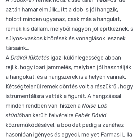
aztán hamar elmúlik… itt a dob is jól hangzik,
holott minden ugyanaz, csak más a hangulat,
remek kis dallam, melyből nagyon jól építkeznek, s
súlyos-vaskos kitörések és vonaglások lesznek
társaink…
A
Drákói lüktetés
igazi különlegessége abban
rejlik, hogy ipari jammelés, melyben jól használják
a hangokat, és a hangszerek is a helyén vannak.
Kétségtelenül remek döntés volt a részükről, hogy
istrumentálisra vették a figurát. A hangzással
minden rendben van, hiszen a
Noise Lab
stúdió
ban került felvételre
Fehér Dávid
közreműködésével, a booklet pedig a zenéhez
hasonlóan igényes és egyedi, melyet
Farmasi Lilla