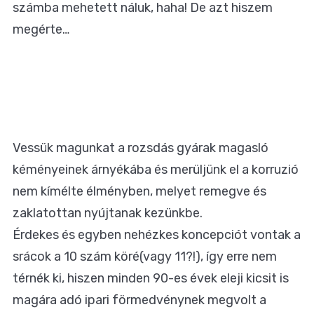
számba mehetett náluk, haha! De azt hiszem
megérte…
Vessük magunkat a rozsdás gyárak magasló
kéményeinek árnyékába és merüljünk el a korruzió
nem kímélte élményben, melyet remegve és
zaklatottan nyújtanak kezünkbe.
Érdekes és egyben nehézkes koncepciót vontak a
srácok a 10 szám köré(vagy 11?!), így erre nem
térnék ki, hiszen minden 90-es évek eleji kicsit is
magára adó ipari förmedvénynek megvolt a