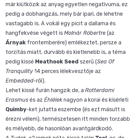
már kiütközik az anyag egyetlen negatívuma, ez
pedig a dobhangzás, mely bár ipari, de lehetne
vastagabb is. A vokál egy picit a dallama és
hangfekvése végett is
Molnár Róbert
re (az
Árnyak
frontemberére) emlékeztet, persze a
torzítás miatt, durvább és kietlenebb is, a téma
pedig kissé
Meathook Seed
szerű (
Sea Of
Tranquility
14 perces lélekvesztője az
Embedded
-ről).
Lehet kissé furán hangzik de, a
Rotterdami
Erasmus
és az
Éhlélek
nagyon a korai és kísérleti
Quimby
-ket jutatta eszembe (és ezt másutt is
érezni vélem), természetesen itt minden torzabb
és mélyebb, de hasonlóan avantgárdkodó.
A
Tudok-e?
remek nóta, kissé talán
Tool
-os, de