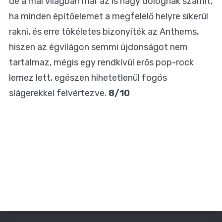
de a mai világban már az is nagy dolognak számít,
ha minden építőelemet a megfelelő helyre sikerül
rakni, és erre tökéletes bizonyíték az Anthems,
hiszen az égvilágon semmi újdonságot nem
tartalmaz, mégis egy rendkívül erős pop-rock
lemez lett, egészen hihetetlenül fogós
slágerekkel felvértezve.
8/10