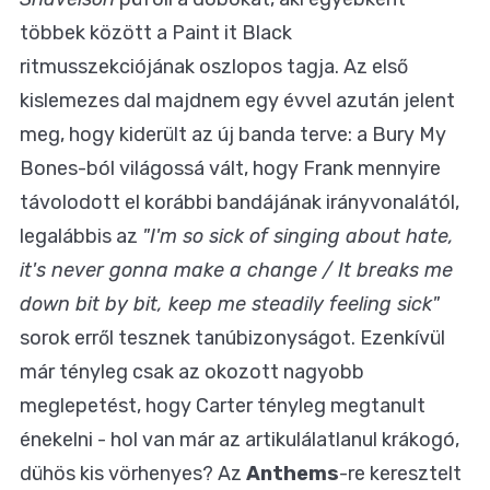
többek között a Paint it Black
ritmusszekciójának oszlopos tagja. Az első
kislemezes dal majdnem egy évvel azután jelent
meg, hogy kiderült az új banda terve: a Bury My
Bones-ból világossá vált, hogy Frank mennyire
távolodott el korábbi bandájának irányvonalától,
legalábbis az
"I'm so sick of singing about hate,
it's never gonna make a change / It breaks me
down bit by bit, keep me steadily feeling sick"
sorok erről tesznek tanúbizonyságot. Ezenkívül
már tényleg csak az okozott nagyobb
meglepetést, hogy Carter tényleg megtanult
énekelni - hol van már az artikulálatlanul krákogó,
dühös kis vörhenyes? Az
Anthems
-re keresztelt