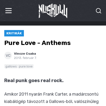
HÍREK
KRITIKÁK
KRITIKÁK
Pure Love - Anthems
BESZÁMOLÓK
Vincze Csaba
VC
2013. február 7.
INTERJÚK
gallows
pure love
PREMIEREK
Real punk goes real rock.
KULT
MÁSVILÁG
Amikor 2011 nyarán Frank Carter, a madárcsontú
kiabálógép távozott a Gallows-ból, valószínűleg
BLOG