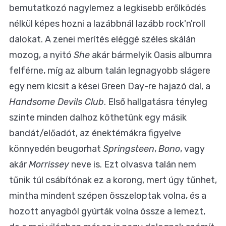
bemutatkozó nagylemez a legkisebb erőlködés
nélkül képes hozni a lazábbnál lazább rock'n'roll
dalokat. A zenei merítés eléggé széles skálán
mozog, a nyitó
She
akár bármelyik Oasis albumra
felférne, míg az album talán legnagyobb slágere
egy nem kicsit a kései Green Day-re hajazó dal, a
Handsome Devils Club
. Első hallgatásra tényleg
szinte minden dalhoz köthetünk egy másik
bandát/előadót, az énektémákra figyelve
könnyedén beugorhat
Springsteen
,
Bono
, vagy
akár
Morrissey
neve is. Ezt olvasva talán nem
tűnik túl csábítónak ez a korong, mert úgy tűnhet,
mintha mindent szépen összeloptak volna, és a
hozott anyagból gyúrták volna össze a lemezt,