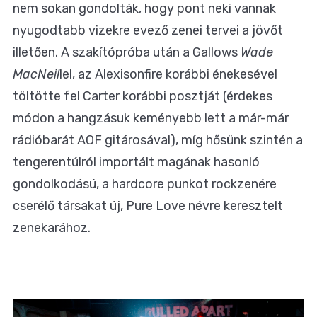
nem sokan gondolták, hogy pont neki vannak
nyugodtabb vizekre evező zenei tervei a jövőt
illetően. A szakítópróba után a Gallows
Wade
MacNeil
lel, az Alexisonfire korábbi énekesével
töltötte fel Carter korábbi posztját (érdekes
módon a hangzásuk keményebb lett a már-már
rádióbarát AOF gitárosával), míg hősünk szintén a
tengerentúlról importált magának hasonló
gondolkodású, a hardcore punkot rockzenére
cserélő társakat új, Pure Love névre keresztelt
zenekarához.