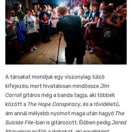
A társakat mondjuk egy viszonylag túlzó
kifejezés, mert hivatalosan mindössze
Jim
Carroll
gitáros még a banda tagja, aki többek
között a
The Hope Conspiracy
, és a rövidéletű,
ám annál mélyebb nyomot maga után hagyó
The
Suicide File
-ban is gitározott. Élőben pedig
Jared
Shavelson
püföli a dobokat, aki egyébként