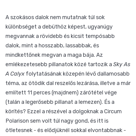
A szokásos dalok nem mutatnak túl sok
különbséget a debüthöz képest, ugyanúgy
megvannak a rövidebb és kicsit tempósabb
dalok, mint a hosszabb, lassabbak, és
mindkettőnek megvan a maga bája. Az
emlékezetesebb pillanatok közé tartozik a
Sky As
A Calyx
folytatásának közepén lévő dallamosabb
téma, az ötödik dal reszelős lezárása, illetve a már
említett 11 perces (majdnem) zárótétel vége
(talán a legerősebb pillanat a lemezen). És a
körítés? Ezzel a részével a dolgoknak a Circum
Polarison sem volt túl nagy gond, és itt is
ötletesnek - és elődjüknél sokkal elvontabbnak -