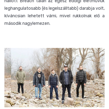
hallott Breach talán az egész eddigi életművük
leghangulatosabb (és legelszálltabb) darabja volt,
kíváncsian lehetett várni, mivel rukkolnak elő a
második nagylemezen.