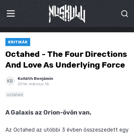
HÍREK
KRITIKÁK
KRITIKÁK
Octahed - The Four Directions
BESZÁMOLÓK
And Love As Underlying Force
INTERJÚK
Kolláth Benjámin
KB
2014. március 16.
PREMIEREK
octahed
KULT
A Galaxis az Orion-övön van.
MÁSVILÁG
Az Octahed az utóbbi 3 évben összeszedett egy
BLOG