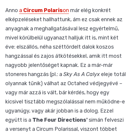
Anno
a
Circum Polaris
on
már elég konkrét
elképzeléseket hallhattunk, ám ez csak ennek az
anyagnak a meghallgatásával lesz egyértelmű,
mivel körülbelül ugyanazt halljuk itt is, mint két
éve: elszállós, néha széttördelt dalok koszos
hangzással és zajos átkötésekkel, amik itt most
nagyobb jelentőséget kapnak. Ez a már-már
stoneres hangzás (pl.: a
Sky As A Calyx
eleje totál
olyannak tűnik) válhat az Octahed védjegyévé –
vagy már azzá is vált, bár kérdés, hogy egy
kicsivel tisztább megszólalással nem működne-e
ugyanúgy, vagy akár jobban is a dolog. Ezzel
együtt is a
The Four Directions'
simán felveszi
a versenyt a Circum Polarissal, viszont többet