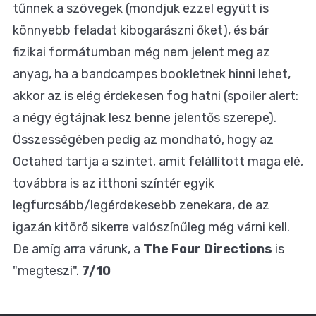
tűnnek a szövegek (mondjuk ezzel együtt is
könnyebb feladat kibogarászni őket), és bár
fizikai formátumban még nem jelent meg az
anyag, ha a bandcampes bookletnek hinni lehet,
akkor az is elég érdekesen fog hatni (spoiler alert:
a négy égtájnak lesz benne jelentős szerepe).
Összességében pedig az mondható, hogy az
Octahed tartja a szintet, amit felállított maga elé,
továbbra is az itthoni színtér egyik
legfurcsább/legérdekesebb zenekara, de az
igazán kitörő sikerre valószínűleg még várni kell.
De amíg arra várunk, a
The Four Directions
is
"megteszi".
7/10