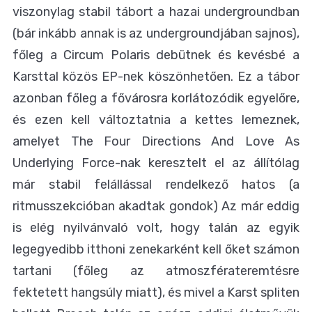
viszonylag stabil tábort a hazai undergroundban
(bár inkább annak is az undergroundjában sajnos),
főleg a Circum Polaris debütnek és kevésbé a
Karsttal közös EP-nek köszönhetően. Ez a tábor
azonban főleg a fővárosra korlátozódik egyelőre,
és ezen kell változtatnia a kettes lemeznek,
amelyet The Four Directions And Love As
Underlying Force-nak keresztelt el az állítólag
már stabil felállással rendelkező hatos (a
ritmusszekcióban akadtak gondok) Az már eddig
is elég nyilvánvaló volt, hogy talán az egyik
legegyedibb itthoni zenekarként kell őket számon
tartani (főleg az atmoszférateremtésre
fektetett hangsúly miatt), és mivel a Karst spliten