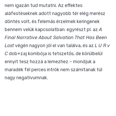
nem igazán tud mutatni. Az effektes
aláfestéseknek adott nagyobb tér elég merész
döntés volt, és felemás érzelmek keringenek
bennem velük kapcsolatban: egyrészt pl. az
A
Final Narrative About Salvation That Has Been
Lost
végén nagyon jól el van találva, és az
L U R v
C
dob+zaj kombója is tetszetős, de körülbelül
ennyit tesz hozzá a lemezhez – mondjuk a
maradék fél perces intrók nem számítanak túl
nagy negatívumnak.