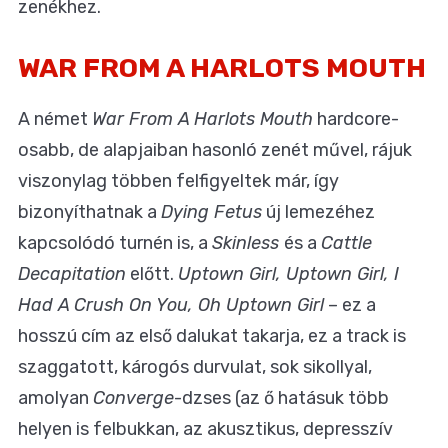
zenékhez.
WAR FROM A HARLOTS MOUTH
A német
War From A Harlots Mouth
hardcore-
osabb, de alapjaiban hasonló zenét művel, rájuk
viszonylag többen felfigyeltek már, így
bizonyíthatnak a
Dying Fetus
új lemezéhez
kapcsolódó turnén is, a
Skinless
és a
Cattle
Decapitation
előtt.
Uptown Girl, Uptown Girl, I
Had A Crush On You, Oh Uptown Girl
– ez a
hosszú cím az első dalukat takarja, ez a track is
szaggatott, károgós durvulat, sok sikollyal,
amolyan
Converge
-dzses (az ő hatásuk több
helyen is felbukkan, az akusztikus, depresszív