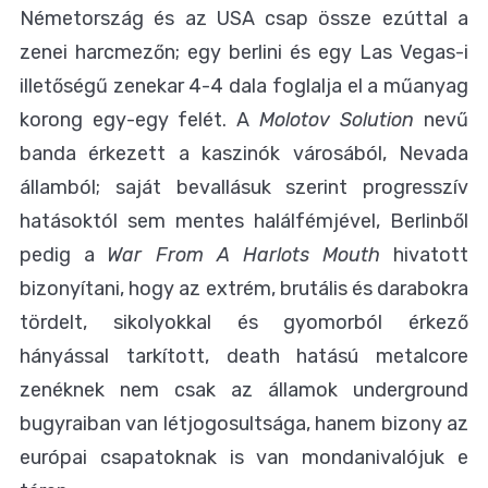
Németország és az USA csap össze ezúttal a
zenei harcmezőn; egy berlini és egy Las Vegas-i
illetőségű zenekar 4-4 dala foglalja el a műanyag
korong egy-egy felét. A
Molotov Solution
nevű
banda érkezett a kaszinók városából, Nevada
államból; saját bevallásuk szerint progresszív
hatásoktól sem mentes halálfémjével, Berlinből
pedig a
War From A Harlots Mouth
hivatott
bizonyítani, hogy az extrém, brutális és darabokra
tördelt, sikolyokkal és gyomorból érkező
hányással tarkított, death hatású metalcore
zenéknek nem csak az államok underground
bugyraiban van létjogosultsága, hanem bizony az
európai csapatoknak is van mondanivalójuk e