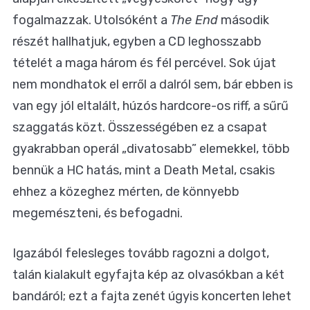
fogalmazzak. Utolsóként a
The End
második
részét hallhatjuk, egyben a CD leghosszabb
tételét a maga három és fél percével. Sok újat
nem mondhatok el erről a dalról sem, bár ebben is
van egy jól eltalált, húzós hardcore-os riff, a sűrű
szaggatás közt. Összességében ez a csapat
gyakrabban operál „divatosabb” elemekkel, több
bennük a HC hatás, mint a Death Metal, csakis
ehhez a közeghez mérten, de könnyebb
megemészteni, és befogadni.
Igazából felesleges tovább ragozni a dolgot,
talán kialakult egyfajta kép az olvasókban a két
bandáról; ezt a fajta zenét úgyis koncerten lehet