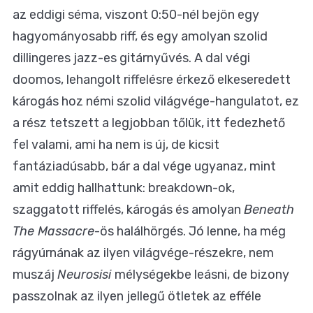
az eddigi séma, viszont 0:50-nél bejön egy
hagyományosabb riff, és egy amolyan szolid
dillingeres jazz-es gitárnyűvés. A dal végi
doomos, lehangolt riffelésre érkező elkeseredett
károgás hoz némi szolid világvége-hangulatot, ez
a rész tetszett a legjobban tőlük, itt fedezhető
fel valami, ami ha nem is új, de kicsit
fantáziadúsabb, bár a dal vége ugyanaz, mint
amit eddig hallhattunk: breakdown-ok,
szaggatott riffelés, károgás és amolyan
Beneath
The Massacre
-ös halálhörgés. Jó lenne, ha még
rágyúrnának az ilyen világvége-részekre, nem
muszáj
Neurosisi
mélységekbe leásni, de bizony
passzolnak az ilyen jellegű ötletek az efféle