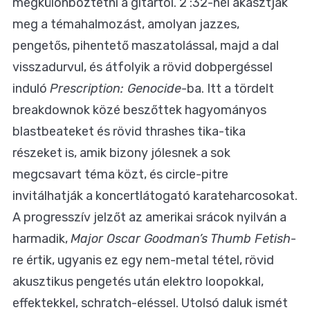
megkülönböztetni a gitártól. 2 :32-nél akasztják
meg a témahalmozást, amolyan jazzes,
pengetős, pihentető maszatolással, majd a dal
visszadurvul, és átfolyik a rövid dobpergéssel
induló
Prescription: Genocide
-ba. Itt a tördelt
breakdownok közé beszőttek hagyományos
blastbeateket és rövid thrashes tika-tika
részeket is, amik bizony jólesnek a sok
megcsavart téma közt, és circle-pitre
invitálhatják a koncertlátogató karateharcosokat.
A progresszív jelzőt az amerikai srácok nyilván a
harmadik,
Major Oscar Goodman’s Thumb Fetish
-
re értik, ugyanis ez egy nem-metal tétel, rövid
akusztikus pengetés után elektro loopokkal,
effektekkel, schratch-eléssel. Utolsó daluk ismét