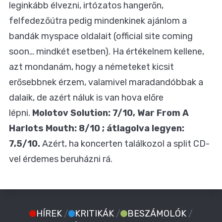
leginkább élvezni, irtózatos hangerőn,
felfedezőútra pedig mindenkinek ajánlom a
bandák myspace oldalait (official site coming
soon… mindkét esetben). Ha értékelnem kellene,
azt mondanám, hogy a németeket kicsit
erősebbnek érzem, valamivel maradandóbbak a
dalaik, de azért náluk is van hova előre
lépni.
Molotov Solution: 7/10, War From A
Harlots Mouth: 8/10 ; átlagolva legyen:
7,5/10.
Azért, ha koncerten találkozol a split CD-
vel érdemes beruházni rá.
HÍREK
/
KRITIKÁK
/
BESZÁMOLÓK
/