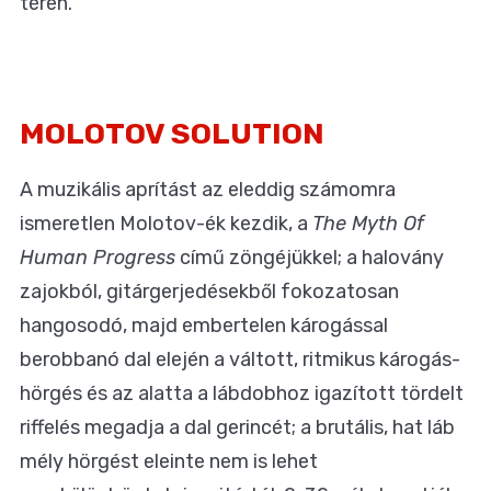
téren.
MOLOTOV SOLUTION
A muzikális aprítást az eleddig számomra
ismeretlen Molotov-ék kezdik, a
The Myth Of
Human Progress
című zöngéjükkel; a halovány
zajokból, gitárgerjedésekből fokozatosan
hangosodó, majd embertelen károgással
berobbanó dal elején a váltott, ritmikus károgás-
hörgés és az alatta a lábdobhoz igazított tördelt
riffelés megadja a dal gerincét; a brutális, hat láb
mély hörgést eleinte nem is lehet