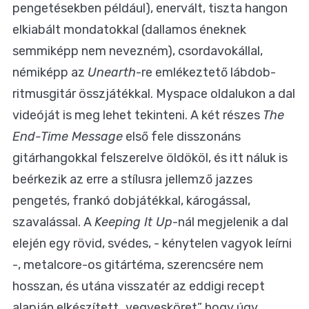
pengetésekben például), enervált, tiszta hangon
elkiabált mondatokkal (dallamos éneknek
semmiképp nem nevezném), csordavokállal,
némiképp az
Unearth
-re emlékeztető lábdob-
ritmusgitár összjátékkal. Myspace oldalukon a dal
videóját is meg lehet tekinteni. A két részes
The
End-Time Message
első fele disszonáns
gitárhangokkal felszerelve öldököl, és itt náluk is
beérkezik az erre a stílusra jellemző jazzes
pengetés, frankó dobjátékkal, károgással,
szavalással. A
Keeping It Up
-nál megjelenik a dal
elején egy rövid, svédes, - kénytelen vagyok leírni
-, metalcore-os gitártéma, szerencsére nem
hosszan, és utána visszatér az eddigi recept
alapján elkészített „vegyesköret” hogy úgy