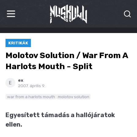
HÍREK
KRITIKÁK
KRITIKÁK
Molotov Solution / War From A
BESZÁMOLÓK
Harlots Mouth - Split
INTERJÚK
ex
E
2007. április 9.
PREMIEREK
war from a harlots mouth
molotov solution
KULT
Egyesített támadás a hallójáratok
MÁSVILÁG
ellen.
BLOG