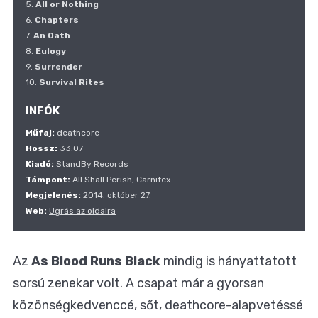
5.
All or Nothing
6.
Chapters
7.
An Oath
8.
Eulogy
9.
Surrender
10.
Survival Rites
INFÓK
Műfaj:
deathcore
Hossz:
33:07
Kiadó:
StandBy Records
Támpont:
All Shall Perish, Carnifex
Megjelenés:
2014. október 27.
Web:
Ugrás az oldalra
Az
As Blood Runs Black
mindig is hányattatott
sorsú zenekar volt. A csapat már a gyorsan
közönségkedvenccé, sőt, deathcore-alapvetéssé