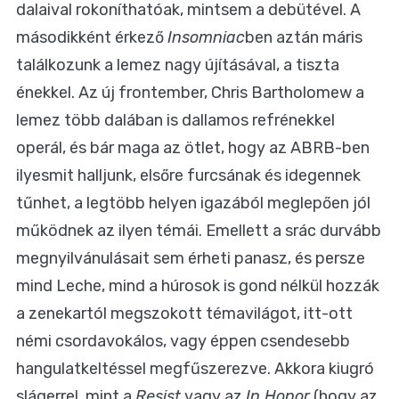
dalaival rokoníthatóak, mintsem a debütével. A
másodikként érkező
Insomniac
ben aztán máris
találkozunk a lemez nagy újításával, a tiszta
énekkel. Az új frontember, Chris Bartholomew a
lemez több dalában is dallamos refrénekkel
operál, és bár maga az ötlet, hogy az ABRB-ben
ilyesmit halljunk, elsőre furcsának és idegennek
tűnhet, a legtöbb helyen igazából meglepően jól
működnek az ilyen témái. Emellett a srác durvább
megnyilvánulásait sem érheti panasz, és persze
mind Leche, mind a húrosok is gond nélkül hozzák
a zenekartól megszokott témavilágot, itt-ott
némi csordavokálos, vagy éppen csendesebb
hangulatkeltéssel megfűszerezve. Akkora kiugró
slágerrel, mint a
Resist
vagy az
In Honor
(hogy az