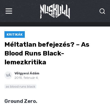
HÍREK
KRITIKÁK
KRITIKÁK
Méltatlan befejezés? – As
BESZÁMOLÓK
Blood Runs Black-
lemezkritika
INTERJÚK
PREMIEREK
Völgyesi Ádám
VÁ
2015. február 4.
KULT
as blood runs black
MÁSVILÁG
Ground Zero.
BLOG