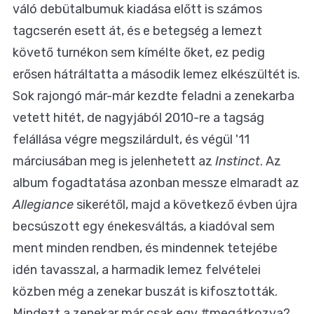
váló debütalbumuk kiadása előtt is számos
tagcserén esett át, és e betegség a lemezt
követő turnékon sem kímélte őket, ez pedig
erősen hátráltatta a második lemez elkészültét is.
Sok rajongó már-már kezdte feladni a zenekarba
vetett hitét, de nagyjából 2010-re a tagság
felállása végre megszilárdult, és végül '11
márciusában meg is jelenhetett az
Instinct
. Az
album fogadtatása azonban messze elmaradt az
Allegiance
sikerétől, majd a következő évben újra
becsúszott egy énekesváltás, a kiadóval sem
ment minden rendben, és mindennek tetejébe
idén tavasszal, a harmadik lemez felvételei
közben még a zenekar buszát is kifosztották.
Mindezt a zenekar már csak egy #megátkozva?