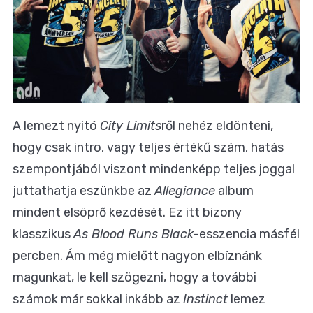
A lemezt nyitó
City Limits
ről nehéz eldönteni,
hogy csak intro, vagy teljes értékű szám, hatás
szempontjából viszont mindenképp teljes joggal
juttathatja eszünkbe az
Allegiance
album
mindent elsöprő kezdését. Ez itt bizony
klasszikus
As Blood Runs Black
-esszencia másfél
percben. Ám még mielőtt nagyon elbíznánk
magunkat, le kell szögezni, hogy a további
számok már sokkal inkább az
Instinct
lemez