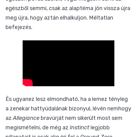
egészből semmi, csak az alaptéma jön vissza újra
meg újra, hogy aztán elhalkuljon. Méltatlan
befejezés.
És ugyanez lesz elmondható, ha a lemez tényleg
a zenekar hattyúdalának bizonyul, lévén nemhogy
az
Allegiance
bravúrját nem sikerült most sem
megismételni, de még az
Instinct
legjobb
pillanatait is csak alig éri fel a
Ground Zero
.