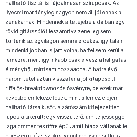
hallható tisztái is fájdalmasan sziruposak. Az
ilyesmi már tényleg nagyon nem áll jól ennek a
zenekarnak. Mindennek a tetejébe a dalban egy
rövid gitárszólót leszámítva zeneileg sem
történik az égvilágon semmi érdekes, így talán
mindenki jobban is járt volna, ha fel sem kerül a
lemezre, mert így inkább csak elvesz a hallgatás
élményből, mintsem hozzáadna. A hátralévő
három tétel aztán visszatér a jól kitaposott
riffelős-breakdownozós ösvényre, de ezek már
kevésbé emlékezetesek, mint a lemez elején
hallható társaik, sőt, a zárószám kifejezetten
laposra sikerült: egy visszatérő, ám teljességgel
izgalommentes riffre épül, amit hiába váltanak le
egészen pofás szólók, végül mégsem sül ki az