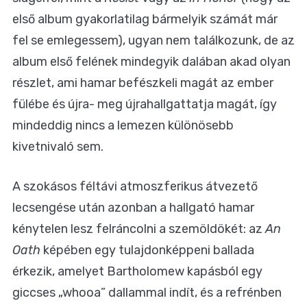
első album gyakorlatilag bármelyik számát már
fel se emlegessem), ugyan nem találkozunk, de az
album első felének mindegyik dalában akad olyan
részlet, ami hamar befészkeli magát az ember
fülébe és újra- meg újrahallgattatja magát, így
mindeddig nincs a lemezen különösebb
kivetnivaló sem.
A szokásos féltávi atmoszferikus átvezető
lecsengése után azonban a hallgató hamar
kénytelen lesz felráncolni a szemöldökét: az
An
Oath
képében egy tulajdonképpeni ballada
érkezik, amelyet Bartholomew kapásból egy
giccses „whooa” dallammal indít, és a refrénben