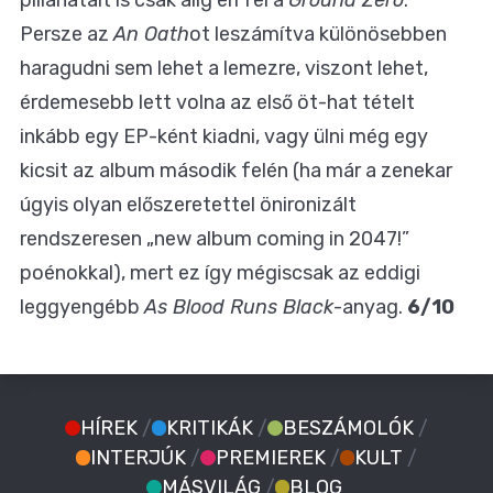
Persze az
An Oath
ot leszámítva különösebben
haragudni sem lehet a lemezre, viszont lehet,
érdemesebb lett volna az első öt-hat tételt
inkább egy EP-ként kiadni, vagy ülni még egy
kicsit az album második felén (ha már a zenekar
úgyis olyan előszeretettel önironizált
rendszeresen „new album coming in 2047!”
poénokkal), mert ez így mégiscsak az eddigi
leggyengébb
As Blood Runs Black
-anyag.
6/10
HÍREK
/
KRITIKÁK
/
BESZÁMOLÓK
/
INTERJÚK
/
PREMIEREK
/
KULT
/
MÁSVILÁG
/
BLOG