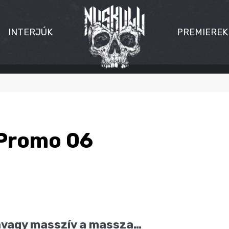
INTERJÚK
PREMIEREK
 Promo 06
avagy masszív a massza…