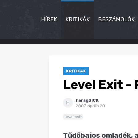
HÍREK
KRITIKÁK
BESZÁMOLÓK
HÍREK
KRITIKÁK
KRITIKÁK
BESZÁMOLÓK
Level Exit -
INTERJÚK
haragSICK
PREMIEREK
H
2007. április 20.
KULT
level exit
MÁSVILÁG
Tűdőbajos omladék, 