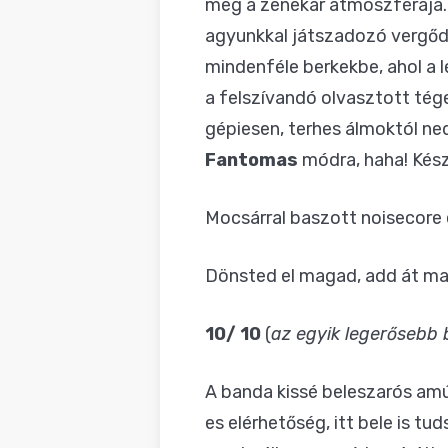
meg a zenekar atmoszférája. 
agyunkkal játszadozó vergődő
mindenféle berkekbe, ahol a l
a felszívandó olvasztott tég
gépiesen, terhes álmoktól ned
Fantomas
módra, haha! Késze
Mocsárral baszott noisecore
Dönsted el magad, add át m
10/ 10
(
az egyik legerősebb b
A banda kissé beleszarós amú
es elérhetőség, itt bele is tuds