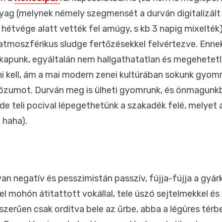
nyag (melynek némely szegmensét a durván digitalizált 
étvége alatt vették fel amúgy, s kb 3 napig mixelték)
atmoszférikus sludge fertőzésekkel felvértezve. Enn
apunk, egyáltalán nem hallgathatatlan és megehetetlen
ni kell, ám a mai modern zenei kultúrában sokunk gyomr
uriózumot. Durván meg is ülheti gyomrunk, és önmagun
 de teli pocival lépegethetünk a szakadék felé, melyet a
 haha).
an negatív és pesszimistán passzív, fújja-fújja a gyá
el mohón átitattott vokállal, tele úszó sejtelmekkel 
yszerűen csak ordítva bele az űrbe, abba a légüres tér