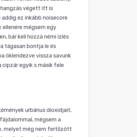
hangzás végett itt is
 addig ez inkább noisecore
ek ellenére mégsem egy
, bár kell hozzá némi ízlés
a tágasan bontja le és
kba öklendezve vissza savunk
 cipzár egyik s másik fele
rkémények urbánus dioxidjait,
és fájdalommal, mégsem a
be, melyet még nem fertőzött