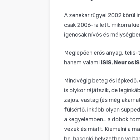
BLOG
A zenekar rügyei 2002 körül 
csak 2006-ra lett, mikorra ki
igencsak nívós és mélységbe
Meglepően erős anyag, telis-
hanem valami
iSiS
,
NeurosiS
Mindvégig beteg és lépkedő, 
is olykor rájátszik, de legink
zajos, vastag (és még akarna
fülsértő, inkább olyan süpped
a kegyelemben… a dobok tomp
vezeklés miatt. Kiemelni a m
be, hasonló helyzetben volt