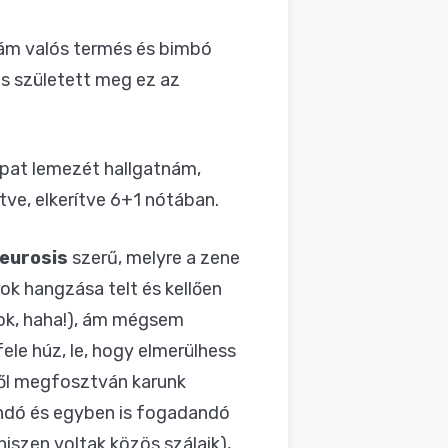
, ám valós termés és bimbó
s született meg ez az
apat lemezét hallgatnám,
ve, elkerítve 6+1 nótában.
eurosis
szerű, melyre a zene
rok hangzása telt és kellően
cok, haha!), ám mégsem
ele húz, le, hogy elmerülhess
től megfosztván karunk
andó és egyben is fogadandó
hiszen voltak közös szálaik),