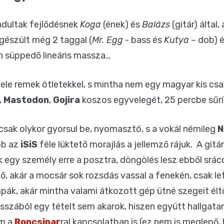
indultak fejlődésnek
Koga
(ének) és
Balázs
(gitár) által
egészült még 2 taggal (
Mr. Egg
- bass és
Kutya
– dob) é
n süppedő lineáris massza…
tele remek ötletekkel, s mintha nem egy magyar kis cs
,
Mastodon
,
Gojira
koszos egyvelegét, 25 percbe sűrít
csak olykor gyorsul be, nyomasztó, s a vokál némileg
N
ább az
iSiS
féle lüktető morajlás a jellemző rájuk. A gitá
k egy személy erre a posztra, döngölés lesz ebből srá
ő, akár a mocsár sok rozsdás vassal a fenekén, csak lef
ák, akár mintha valami átkozott gép ütné szegeit él
asszából egy tételt sem akarok, hiszen együtt hallgat
am a
Roncsipar
ral kapcsolatban is (ez nem is meglepő, 