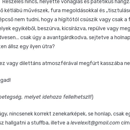
Reszelés nincs, helyette vonaglás és patetikus hang
 kétlábú művészek, fura megoldásokkal és „tisztuláso
épcső nem tudni, hogy a hígítótól csúszik vagy csak a
elyek egyikéből, beszúrva, kicsírázva, repülve vagy 
vesen... csak úgy a avantgárdkodva, sejtetve a holnap 
n állsz egy ilyen útra?
 ez vagy dilettáns atmoszférával megfúrt kasszába n
agad!
etegség, melyet idehaza fellelhetsz!!!
)
gy, nincsenek korrekt zenekarképek, se honlap, csak 
z hallgatni a stuffba, illetve a
levelexit@gmail.com
cím