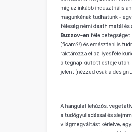
míg az inkább indusztriális a
magunkénak tudhatunk - egy h
féleség némi death metál és 
Buzzov-en
féle betegséget k
(ficam?!) és emészteni is tud
raktározza el az ilyesféle k
a tegnap kiütött estéje után,
jelent (nézzed csak a designt,
A hangulat lehúzós, vegetatív
a tüdőgyulladással és slejmm
világmegváltást kérlelve, eg