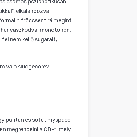
zás csömör, pszichotikusan
kkal”, elkalandozva
 formalin fröccsent rá megint
meghunyászkodva, monotonon,
fel nem kellő sugarait,
em való sludgecore?
egy puritán és sötét myspace-
en megrendelni a CD-t, mely