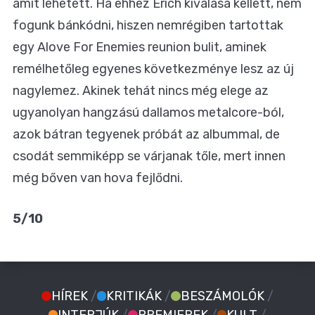
amit lehetett. Ha ehhez Erich kiválása kellett, nem
fogunk bánkódni, hiszen nemrégiben tartottak
egy Alove For Enemies reunion bulit, aminek
remélhetőleg egyenes következménye lesz az új
nagylemez. Akinek tehát nincs még elege az
ugyanolyan hangzású dallamos metalcore-ból,
azok bátran tegyenek próbát az albummal, de
csodát semmiképp se várjanak tőle, mert innen
még bőven van hova fejlődni.
5/10
HÍREK
/
KRITIKÁK
/
BESZÁMOLÓK
/
INTERJÚK
/
PREMIEREK
/
KULT
/