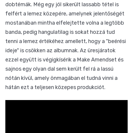
dobtémák. Még egy jól sikerült lassabb tétel is
felfért a lemez közepére, amelynek jelentőségét
mostanában mintha elfelejtette volna a legtöbb
banda, pedig hangulatilag is sokat hozzá tud
tenni a lemez értékéhez amellett, hogy a "beérési
ideje" is csökken az albumnak. Az üresjáratok
ezzel együtt is végigkísérik a Make Amendset és
sajnos egy olyan dal sem került fel rá a lassú
nótán kívül, amely önmagában el tudná vinni a
hátán ezt a teljesen közepes produkciót.