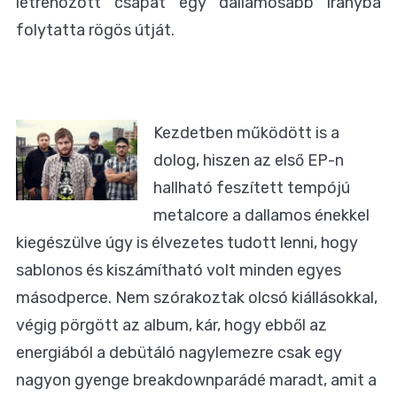
létrehozott csapat egy dallamosabb irányba
folytatta rögös útját.
Kezdetben működött is a
dolog, hiszen az első EP-n
hallható feszített tempójú
metalcore a dallamos énekkel
kiegészülve úgy is élvezetes tudott lenni, hogy
sablonos és kiszámítható volt minden egyes
másodperce. Nem szórakoztak olcsó kiállásokkal,
végig pörgött az album, kár, hogy ebből az
energiából a debütáló nagylemezre csak egy
nagyon gyenge breakdownparádé maradt, amit a