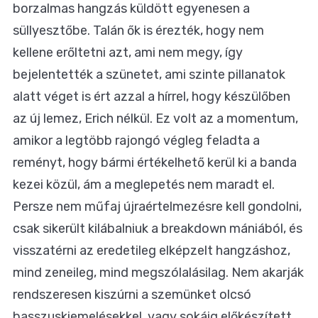
borzalmas hangzás küldött egyenesen a
süllyesztőbe. Talán ők is érezték, hogy nem
kellene erőltetni azt, ami nem megy, így
bejelentették a szünetet, ami szinte pillanatok
alatt véget is ért azzal a hírrel, hogy készülőben
az új lemez, Erich nélkül. Ez volt az a momentum,
amikor a legtöbb rajongó végleg feladta a
reményt, hogy bármi értékelhető kerül ki a banda
kezei közül, ám a meglepetés nem maradt el.
Persze nem műfaj újraértelmezésre kell gondolni,
csak sikerült kilábalniuk a breakdown mániából, és
visszatérni az eredetileg elképzelt hangzáshoz,
mind zeneileg, mind megszólalásilag. Nem akarják
rendszeresen kiszúrni a szemünket olcsó
basszuskiemelésekkel, vagy sokáig előkészített