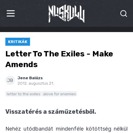
HÍREK
KRITIKÁK
KRITIKÁK
Letter To The Exiles - Make
BESZÁMOLÓK
Amends
INTERJÚK
Jene Balázs
JB
2012. augusztus 21.
PREMIEREK
letter to the exiles
alove for enemies
KULT
Visszatérés a száműzetésből.
MÁSVILÁG
Nehéz utódbandát mindenféle kötöttség nélkül
BLOG