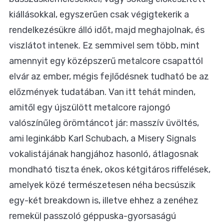
kiállásokkal, egyszerűen csak végigtekerik a
rendelkezésükre álló időt, majd meghajolnak, és
viszlátot intenek. Ez semmivel sem több, mint
amennyit egy középszerű metalcore csapattól
elvár az ember, mégis fejlődésnek tudható be az
előzmények tudatában. Van itt tehát minden,
amitől egy újszülött metalcore rajongó
valószínűleg örömtáncot jár: masszív üvöltés,
ami leginkább Karl Schubach, a Misery Signals
vokalistájának hangjához hasonló, átlagosnak
mondható tiszta ének, okos kétgitáros riffelések,
amelyek közé természetesen néha becsúszik
egy-két breakdown is, illetve ehhez a zenéhez
remekül passzoló géppuska-gyorsaságú