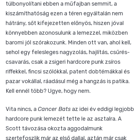
túlbonyolítani ebben a műfajban semmit, a
kiszámíthatóság ezen a téren egyáltalán nem
hátrány, sőt kifejezetten előnyös, hiszen jóval
könnyebben azonosulunk a lemezzel, miközben
baromi jól szórakozunk. Minden ott van, ahol kell,
sehol egy felesleges nagyzolás, hajlítás, csűrés-
csavarás, csak a zsigeri hardcore punk zsíros
riffekkel, fincsi szólókkal, patent dobtémákkal és
pazar vokállal, ráadásul még a hangzás is patika.
Kell ennél több? Ugye, hogy nem.
Vita nincs, a
Cancer Bats
az idei év eddigi legjobb
hardcore punk lemezét tette le az asztalra. A
Scott távozása okozta aggodalmunk
szertefoszlik már az első dallal, aztán már csak