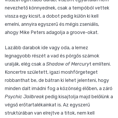
nevezhető könnyednek, csak a tempóból vettek
vissza egy kicsit, a dobot pedig külön ki kell
emelni, annyira egyszerű és mégis zseniális,
ahogy Mike Peters adagolja a groove-okat.
Lazább darabok ide vagy oda, a lemez
legnagyobb részét a vad és pörgős számok
uralják, elég csak a
Shadow of Mercury
t említeni.
Koncertre született, igazi moshförgeteget
robbanthat be, de bátran ki lehet jelenteni, hogy
minden dalt imádni fog a közönség élőben, a záró
Psychic Jailbreak
pedig kisajtolja majd belőlünk a
végső erőtartalékainkat is. Az egyszerű
struktúrában van elrejtve a titok, nem kell