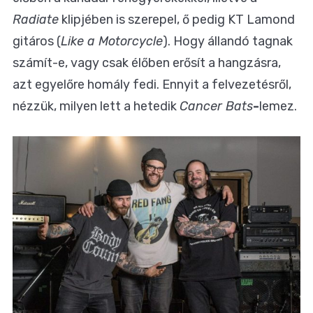
Radiate
klipjében is szerepel, ő pedig KT Lamond
gitáros (
Like a Motorcycle
). Hogy állandó tagnak
számít-e, vagy csak élőben erősít a hangzásra,
azt egyelőre homály fedi. Ennyit a felvezetésről,
nézzük, milyen lett a hetedik
Cancer Bats
-
lemez.