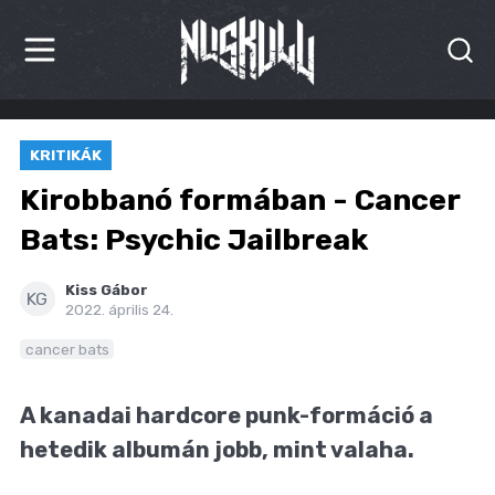
HÍREK
KRITIKÁK
KRITIKÁK
Kirobbanó formában - Cancer
BESZÁMOLÓK
Bats: Psychic Jailbreak
INTERJÚK
Kiss Gábor
KG
2022. április 24.
PREMIEREK
cancer bats
KULT
A kanadai hardcore punk-formáció a
MÁSVILÁG
hetedik albumán jobb, mint valaha.
BLOG