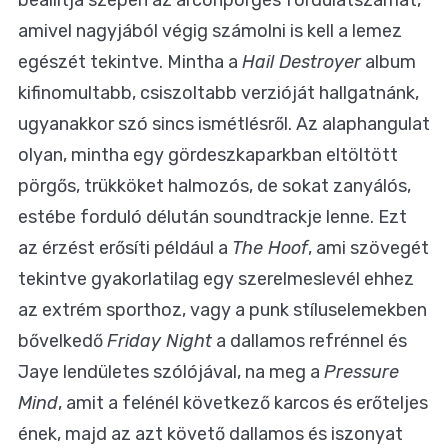
amivel nagyjából végig számolni is kell a lemez
egészét tekintve. Mintha a
Hail Destroyer
album
kifinomultabb, csiszoltabb verzióját hallgatnánk,
ugyanakkor szó sincs ismétlésről. Az alaphangulat
olyan, mintha egy gördeszkaparkban eltöltött
pörgős, trükköket halmozós, de sokat zanyálós,
estébe forduló délután soundtrackje lenne. Ezt
az érzést erősíti például a
The Hoof
, ami szövegét
tekintve gyakorlatilag egy szerelmeslevél ehhez
az extrém sporthoz, vagy a punk stíluselemekben
bővelkedő
Friday Night
a dallamos refrénnel és
Jaye lendületes szólójával, na meg a
Pressure
Mind
, amit a felénél következő karcos és erőteljes
ének, majd az azt követő dallamos és iszonyat