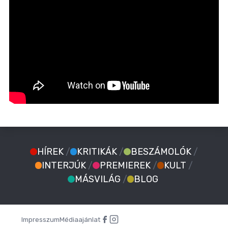
HÍREK
/
KRITIKÁK
/
BESZÁMOLÓK
/
INTERJÚK
/
PREMIEREK
/
KULT
/
MÁSVILÁG
/
BLOG
Impresszum
Médiaajánlat