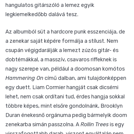
hangulatos gitárszóló a lemez egyik
legkiemelkedőbb dalává tesz.
Az albumból süt a hardcore punk esszenciája, de
a zenekar saját képére formálja a stílust. Nem
csupán végigdarálják a lemezt zúzós gitár- és
dobtémákkal, a masszív, csavaros riffeknek is
nagy szerepe van, például a doomosan komótos
Hammering On
című dalban, ami tulajdonképpen
egy duett. Liam Cormier hangját csak dicsérni
lehet, nem csak ordítani tud, érdes hangja sokkal
többre képes, mint elsőre gondolnánk, Brooklyn
Duran énekesnő orgánuma pedig bármelyik doom
zenekarba simán passzolna. A
Rollin Trees
is egy
visszafogottabb darab, viszont egyáltalán nem