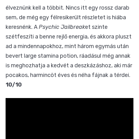
élveznünk kell a többit. Nincs itt egy rossz darab
sem, de még egy félresikerült részletet is hiába
keresnénk. A
Psychic Jailbreak
et szinte
szétfeszíti a benne rejlő energia, és akkora pluszt
ad a mindennapokhoz, mint három egymás után
bevert large stamina potion, ráadásul még annak
is meghozhatja a kedvét a deszkázáshoz, aki már
pocakos, harmincöt éves és néha fájnak a térdei.
10/10