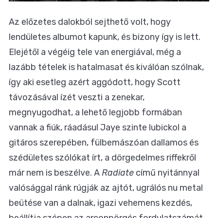
Az előzetes dalokból sejthető volt, hogy
lendületes albumot kapunk, és bizony így is lett.
Elejétől a végéig tele van energiával, még a
lazább tételek is hatalmasat és kiválóan szólnak,
így aki esetleg azért aggódott, hogy Scott
távozásával ízét veszti a zenekar,
megnyugodhat, a lehető legjobb formában
vannak a fiúk, ráadásul Jaye szinte lubickol a
gitáros szerepében, fülbemászóan dallamos és
szédületes szólókat írt, a dörgedelmes riffekről
már nem is beszélve. A
Radiate
című nyitánnyal
valósággal ránk rúgják az ajtót, ugrálós nu metal
beütése van a dalnak, igazi vehemens kezdés,
beállítja szépen az arconpörgés fordulatszámát,