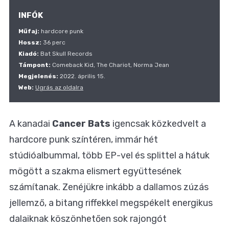
INFÓK
Műfaj:
hardcore punk
Hossz:
36 perc
Kiadó:
Bat Skull Records
Támpont:
Comeback Kid, The Chariot, Norma Jean
Megjelenés:
2022. április 15.
Web:
Ugrás az oldalra
A kanadai
Cancer Bats
igencsak közkedvelt a
hardcore punk színtéren, immár hét
stúdióalbummal, több EP-vel és splittel a hátuk
mögött a szakma elismert együttesének
számítanak. Zenéjükre inkább a dallamos zúzás
jellemző, a bitang riffekkel megspékelt energikus
dalaiknak köszönhetően sok rajongót