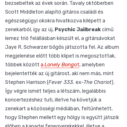
bezsebeltek az évek során. Tavaly októberben
Scott Middleton alapító gitáros családi és
egészségügyi okokra hivatkozva kilépett a
zenekarból, így az új,
Psychic Jailbreak
című
lemez trió felállásban készült el, a gitársávokat
Jaye R. Schwarzer bőgős játszotta fel. Az album
megjelenése előtt több klipet is megosztottak,
többek között
a
Lonely Bong
ot
, amelyben
bejelentették az új gitárost, aki nem más, mint
Stephen Harrison (
Fever 333,
ex
-The Chariot
).
Így végre ismét teljes a létszám, legalábbis
koncertezéshez tuti, illetve ha követjük a
zenekart a közösségi médiában, feltűnhetett,
hogy Stephen mellett egy hölgy is együtt játszik
élőben a kanadai fenegyerekekkel, illetve a