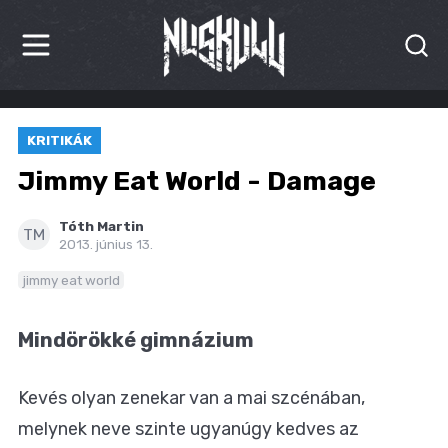
HÍREK
KRITIKÁK
KRITIKÁK
Jimmy Eat World - Damage
BESZÁMOLÓK
Tóth Martin
TM
2013. június 13.
INTERJÚK
jimmy eat world
PREMIEREK
Mindörökké gimnázium
KULT
MÁSVILÁG
Kevés olyan zenekar van a mai szcénában,
melynek neve szinte ugyanúgy kedves az
BLOG