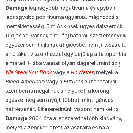
Damage
legnagyobb negatívuma és egyben
legnagyobb pozitívuma ugyanaz, méghozzá a
mértékletesség. Jim Adkinsék ügyes dalszerzők,
tudják hol vannak a műfaj határai, szerzeményeik
egyszer sem hajlanak át giccsbe, nem játsszák túl
a nótákat viszont ezzel egyidejűleg a tetőpont is
elmarad. Hiába vannak olyan slágerek, mint az
I
Will Steal You Back
vagy a
No Never
, melyek a
Bleed American
vagy a
Futures
húzónótáival
szemben is megállnák a helyüket, a korong
egésze még sem nyújt többet, mint igényes
háttérzenét. Elkeserednünk viszont nem kell, a
Damage
2004 óta a legszerethetőbb kiadvány,
melyet a zenekar letett az asztalra és ha a