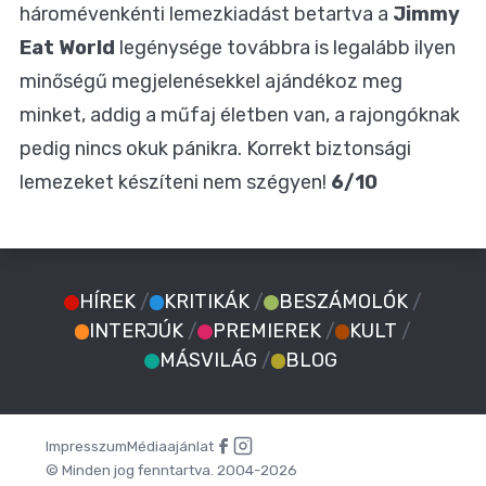
háromévenkénti lemezkiadást betartva a
Jimmy
Eat World
legénysége továbbra is legalább ilyen
minőségű megjelenésekkel ajándékoz meg
minket, addig a műfaj életben van, a rajongóknak
pedig nincs okuk pánikra. Korrekt biztonsági
lemezeket készíteni nem szégyen!
6/10
HÍREK
/
KRITIKÁK
/
BESZÁMOLÓK
/
INTERJÚK
/
PREMIEREK
/
KULT
/
MÁSVILÁG
/
BLOG
Impresszum
Médiaajánlat
© Minden jog fenntartva. 2004-2026