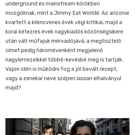
underground és mainstream körökben
mozgóknak, mint a Jimmy Eat Worldé. Az arizonai
kvartett a kilencvenes évek végi kritikai, majd a
korai kétezres évek nagykiadós közönségsikere
után vált műfajuk mérvadójává, a megtisztelő
címet pedig háromévenként megjelenő
nagylemezeikkel többé-kevésbé meg is tartják.
Vajon idén is működni fog a jól bevált recept,
vagy a zenekar neve szépen lassan elhalványul
majd?