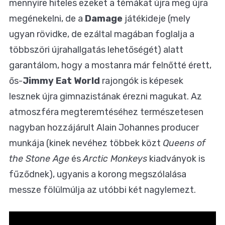
mennyire hiteles ezeket a témákat újra meg újra
megénekelni, de a
Damage
játékideje (mely
ugyan rövidke, de ezáltal magában foglalja a
többszöri újrahallgatás lehetőségét) alatt
garantálom, hogy a mostanra már felnőtté érett,
ős-
Jimmy Eat World
rajongók is képesek
lesznek újra gimnazistának érezni magukat. Az
atmoszféra megteremtéséhez természetesen
nagyban hozzájárult Alain Johannes producer
munkája (kinek nevéhez többek közt
Queens of
the Stone Age
és
Arctic Monkeys
kiadványok is
fűződnek), ugyanis a korong megszólalása
messze fölülmúlja az utóbbi két nagylemezt.