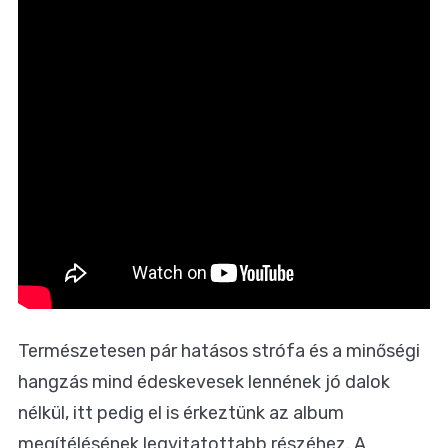
Természetesen pár hatásos strófa és a minőségi
hangzás mind édeskevesek lennének jó dalok
nélkül, itt pedig el is érkeztünk az album
megítélésének legvitatottabb részéhez. A