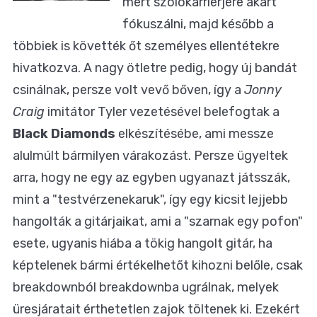
mert szólókarrierjére akart
fókuszálni, majd később a
többiek is követték őt személyes ellentétekre
hivatkozva. A nagy ötletre pedig, hogy új bandát
csinálnak, persze volt vevő bőven, így a
Jonny
Craig
imitátor Tyler vezetésével belefogtak a
Black Diamonds
elkészítésébe, ami messze
alulmúlt bármilyen várakozást. Persze ügyeltek
arra, hogy ne egy az egyben ugyanazt játsszák,
mint a "testvérzenekaruk", így egy kicsit lejjebb
hangolták a gitárjaikat, ami a "szarnak egy pofon"
esete, ugyanis hiába a tökig hangolt gitár, ha
képtelenek bármi értékelhetőt kihozni belőle, csak
breakdownból breakdownba ugrálnak, melyek
üresjáratait érthetetlen zajok töltenek ki. Ezekért