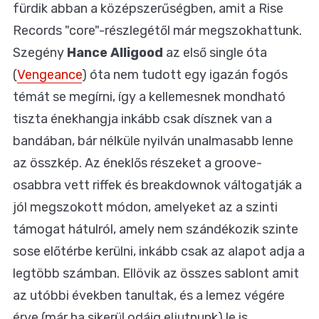
fürdik abban a középszerűségben, amit a Rise
Records "core"-részlegétől már megszokhattunk.
Szegény
Hance Alligood
az első single óta
(
Vengeance
) óta nem tudott egy igazán fogós
témát se megírni, így a kellemesnek mondható
tiszta énekhangja inkább csak dísznek van a
bandában, bár nélküle nyilván unalmasabb lenne
az összkép. Az éneklős részeket a groove-
osabbra vett riffek és breakdownok váltogatják a
jól megszokott módon, amelyeket az a szinti
támogat hátulról, amely nem szándékozik szinte
sose előtérbe kerülni, inkább csak az alapot adja a
legtöbb számban. Ellövik az összes sablont amit
az utóbbi években tanultak, és a lemez végére
érve (már ha sikerül odáig eljutnunk) le is