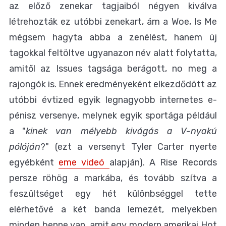
az előző zenekar tagjaiból négyen kiválva
létrehozták ez utóbbi zenekart, ám a Woe, Is Me
mégsem hagyta abba a zenélést, hanem új
tagokkal feltöltve ugyanazon név alatt folytatta,
amitől az Issues tagsága berágott, no meg a
rajongók is. Ennek eredményeként elkezdődött az
utóbbi évtized egyik legnagyobb internetes e-
pénisz versenye, melynek egyik sportága például
a "
kinek van mélyebb kivágás a V-nyakú
pólóján
?" (ezt a versenyt Tyler Carter nyerte
egyébként
eme videó
alapján). A Rise Records
persze röhög a markába, és tovább szítva a
feszültséget egy hét különbséggel tette
elérhetővé a két banda lemezét, melyekben
minden benne van, amit egy modern amerikai Hot