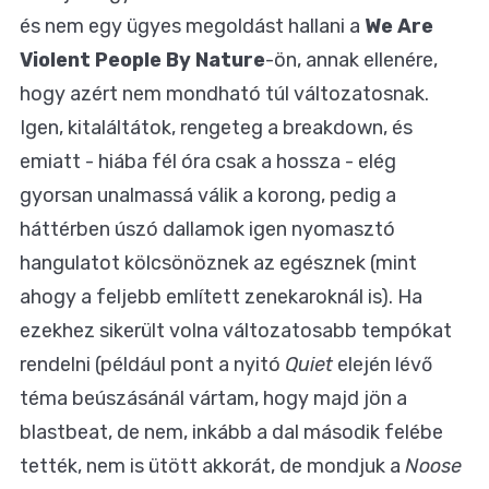
és nem egy ügyes megoldást hallani a
We Are
Violent People By Nature
-ön, annak ellenére,
hogy azért nem mondható túl változatosnak.
Igen, kitaláltátok, rengeteg a breakdown, és
emiatt - hiába fél óra csak a hossza - elég
gyorsan unalmassá válik a korong, pedig a
háttérben úszó dallamok igen nyomasztó
hangulatot kölcsönöznek az egésznek (mint
ahogy a feljebb említett zenekaroknál is). Ha
ezekhez sikerült volna változatosabb tempókat
rendelni (például pont a nyitó
Quiet
elején lévő
téma beúszásánál vártam, hogy majd jön a
blastbeat, de nem, inkább a dal második felébe
tették, nem is ütött akkorát, de mondjuk a
Noose