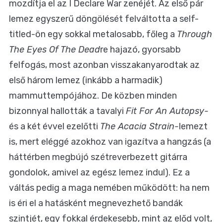
mozdítja el az I Declare War zenéjét. Az első pár
lemez egyszerű döngölését felváltotta a self-
titled-ön egy sokkal metalosabb, főleg a
Through
The Eyes Of The Dead
re hajazó, gyorsabb
felfogás, most azonban visszakanyarodtak az
első három lemez (inkább a harmadik)
mammuttempójához. De közben minden
bizonnyal hallották a tavalyi
Fit For An Autopsy-
és a két évvel ezelőtti
The Acacia Strain-
lemezt
is, mert eléggé azokhoz van igazítva a hangzás (a
háttérben megbújó szétreverbezett gitárra
gondolok, amivel az egész lemez indul). Ez a
váltás pedig a maga nemében működött: ha nem
is éri el a hatásként megnevezhető bandák
szintjét, egy fokkal érdekesebb, mint az előd volt,