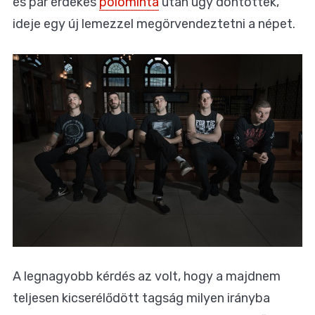
és pár érdekes
pólóminta
után úgy döntöttek,
ideje egy új lemezzel megörvendeztetni a népet.
A legnagyobb kérdés az volt, hogy a majdnem
teljesen kicserélődött tagság milyen irányba