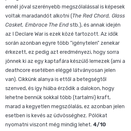
ennél jóval szerényebb megszólalással is képesek
voltak maradandót alkotni (
The Red Chord, Glass
Casket, Embrace The End
stb.), és annak idején
az I Declare War is ezek közé tartozott. Az idők
során azonban egyre több "igénytelen" zenekar
érkezett, ez pedig azt eredményezi, hogy sorra
jönnek ki az egy kaptafára készülő lemezek (ami a
deathcore esetében eléggé látványosan jelen
van). Cikkünk alanya is ettől a betegségtől
szenved, és így hiába érződik a dalokon, hogy
lehetne bennük sokkal több (tartalmi) kraft,
marad a kegyetlen megszólalás, ez azonban jelen
esetben is kevés az üdvösséghez. Pólókat
nyomatni viszont még mindig lehet.
4/10