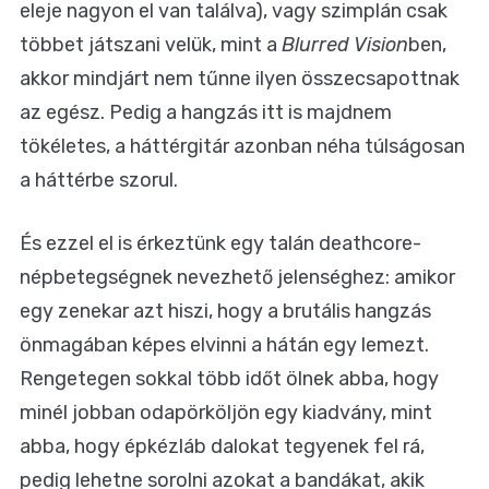
eleje nagyon el van találva), vagy szimplán csak
többet játszani velük, mint a
Blurred Vision
ben,
akkor mindjárt nem tűnne ilyen összecsapottnak
az egész. Pedig a hangzás itt is majdnem
tökéletes, a háttérgitár azonban néha túlságosan
a háttérbe szorul.
És ezzel el is érkeztünk egy talán deathcore-
népbetegségnek nevezhető jelenséghez: amikor
egy zenekar azt hiszi, hogy a brutális hangzás
önmagában képes elvinni a hátán egy lemezt.
Rengetegen sokkal több időt ölnek abba, hogy
minél jobban odapörköljön egy kiadvány, mint
abba, hogy épkézláb dalokat tegyenek fel rá,
pedig lehetne sorolni azokat a bandákat, akik