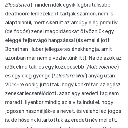
Bloodshed
) minden idők egyik legbrutálisabb
deathcore lemezeként tartják számon, nem is
alaptalanul, mert sikerült az amúgy elég primitív
(de fogós) zenei megoldásokat ötvözniük egy
eléggé fejbevágó hangzással (és emellé jött
Jonathan Huber jellegzetes énekhangja, amit
azonban már nem élvezhetünk itt). Na de azok az
idők elmúltak, és egy közepesebb (
Malevolence
)
és egy elég gyenge (
I Declare War
) anyag után
2014-re odáig jutottak, hogy konkrétan az egész
zenekar lecserélődött, azaz egy eredeti tag sem
maradt. Ilyenkor mindig az a vita indul el, hogy
jogosan használják-e a nevet, és valahol ez jogos
is, de hőseink kitartottak az eredeti név mellett,