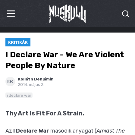
HÍREK
KRITIKÁK
KRITIKÁK
I Declare War - We Are Violent
BESZÁMOLÓK
People By Nature
INTERJÚK
Kolláth Benjámin
KB
2014. május 2.
PREMIEREK
i declare war
KULT
Thy Art Is Fit For A Strain.
MÁSVILÁG
Az
I Declare War
második anyagát (
Amidst The
BLOG