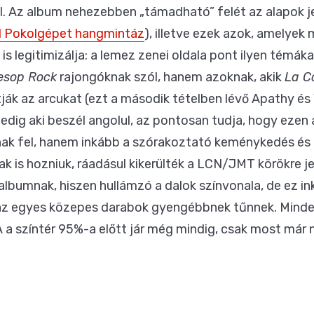
al. Az album nehezebben „támadható” felét az alapok je
al Pokolgépet hangmintáz
), illetve ezek azok, amelyek 
s legitimizálja: a lemez zenei oldala pont ilyen témák
esop Rock
rajongóknak szól, hanem azoknak, akik
La C
tják az arcukat (ezt a második tételben lévő Apathy é
pedig aki beszél angolul, az pontosan tudja, hogy ezen
k fel, hanem inkább a szórakoztató keménykedés és 
k is hozniuk, ráadásul kikerülték a LCN/JMT körökre jel
 albumnak, hiszen hullámzó a dalok színvonala, de ez i
y az egyes közepes darabok gyengébbnek tűnnek. Mindet
A a színtér 95%-a előtt jár még mindig, csak most már 