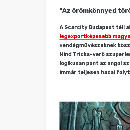
BLOG
"Az örömkönnyed töröl
A Scarcity Budapest téli 
legexportképesebb magya
vendégművészeknek köszön
Mind Tricks-verő szuperle
logikusan pont az angol s
immár teljesen hazai foly