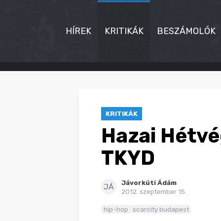
HÍREK
KRITIKÁK
BESZÁMOLÓK
HÍREK
KRITIKÁK
KRITIKÁK
BESZÁMOLÓK
Hazai Hétvé
INTERJÚK
TKYD
PREMIEREK
Jávorkúti Ádám
KULT
JÁ
2012. szeptember 15.
MÁSVILÁG
hip-hop
scarcity budapest