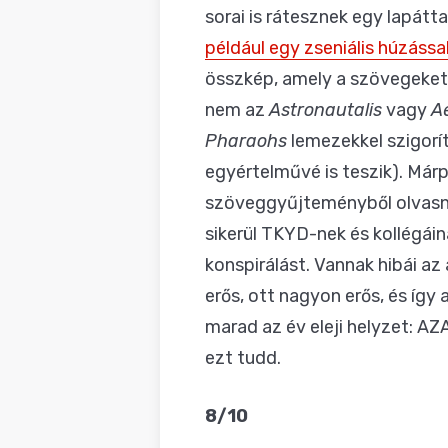
sorai is rátesznek egy lapátt
például egy zseniális húzáss
összkép, amely a szövegeket i
nem az
Astronautalis
vagy
A
Pharaohs
lemezekkel szigorí
egyértelművé is teszik). Már
szöveggyűjteményből olvasna
sikerül TKYD-nek és kollégáina
konspirálást. Vannak hibái az
erős, ott nagyon erős, és íg
marad az év eleji helyzet: AZ
ezt tudd.
8/10