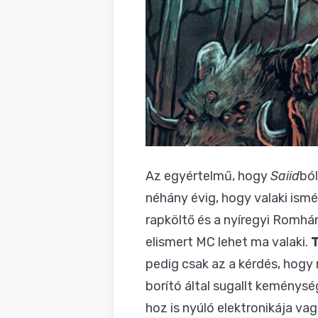
Az egyértelmű, hogy
Saiid
bó
néhány évig, hogy valaki ismé
rapköltő és a nyíregyi Romhán
elismert MC lehet ma valaki.
pedig csak az a kérdés, hogy
borító által sugallt keménysé
hoz is nyúló elektronikája va