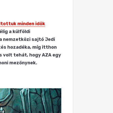
áltottuk minden idők
lig a külföldi
a nemzetközi sajtó Jedi
tés hozadéka, míg itthon
s volt tehát, hogy AZA egy
thoni mezőnynek.