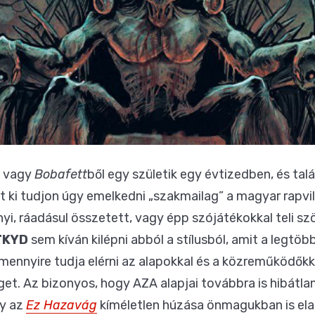
l vagy
Bobafett
ből egy születik egy évtizedben, és talá
t ki tudjon úgy emelkedni „szakmailag” a magyar rapvi
yi, ráadásul összetett, vagy épp szójátékokkal teli szö
TKYD
sem kíván kilépni abból a stílusból, amit a legtöbb
 mennyire tudja elérni az alapokkal és a közreműködőkk
get. Az bizonyos, hogy AZA alapjai továbbra is hibátla
gy az
Ez Hazavág
kíméletlen húzása önmagukban is elad