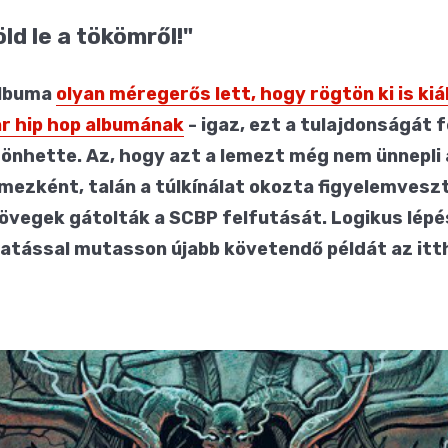
d le a tökömről!"
albuma
olyan méregerős lett, hogy rögtön ki is ki
r hip hop albumának
- igaz, ezt a tulajdonságát fé
hette. Az, hogy azt a lemezt még nem ünnepli 
mezként, talán a túlkínálat okozta figyelemvesz
zövegek gátolták a SCBP felfutását. Logikus lépé
tatással mutasson újabb követendő példát az it