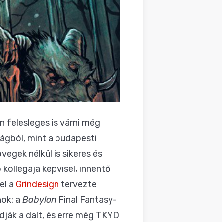
n felesleges is várni még
lágból, mint a budapesti
vegek nélkül is sikeres és
 kollégája képvisel, innentől
el a
Grindesign
tervezte
nok: a
Babylon
Final Fantasy-
ják a dalt, és erre még TKYD