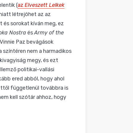
lentik (
az
Elveszett Lelkek
miatt létrejöhet az az
at és sorokat kíván meg, ez
oka Nostra
és
Army of the
s Vinnie Paz bevágások
 a színtéren nem a harmadikos
kivagyiság megy, és ezt
lemző politikai-vallási
nkább ered abból, hogy ahol
től függetlenül továbbra is
nem kell szótár ahhoz, hogy