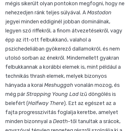
mégis sikerült olyan pontokon megfogni, hogy ne
nehezedjen ránk teljes súlyával. A
Mastodon
jegyei minden eddiginél jobban dominálnak,
legyen szó riffekről, a finom átvezetésekről, vagy
épp az itt-ott felbukkanó, valahol a
pszichedeliában gyökerező dallamokról, és nem
utolsó sorban az énekről. Mindemellett gyakran
felbukkannak a korábbi elemek is, mint például a
technikás thrash elemek, melyek bizonyos
hányada a korai
Meshuggah
vonalán mozog, és
még pár
Strapping Young Lad
ízű döngölés is
belefért (
Halfway There
). Ezt az egészet az a
fajta progresszivitás foglalja keretbe, amelyet
minden bizonnyal a
Death
-től tanultak a srácok,
egyszóval tényleg rengeteg részről szolgálja ki a