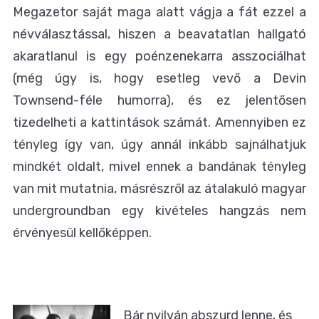
Megazetor saját maga alatt vágja a fát ezzel a
névválasztással, hiszen a beavatatlan hallgató
akaratlanul is egy poénzenekarra asszociálhat
(még úgy is, hogy esetleg vevő a Devin
Townsend-féle humorra), és ez jelentősen
tizedelheti a kattintások számát. Amennyiben ez
tényleg így van, úgy annál inkább sajnálhatjuk
mindkét oldalt, mivel ennek a bandának tényleg
van mit mutatnia, másrészről az átalakuló magyar
undergroundban egy kivételes hangzás nem
érvényesül kellőképpen.
Bár nyilván abszurd lenne, és