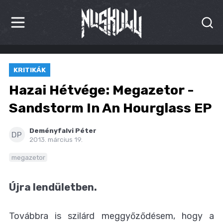
HÍREK
KRITIKÁK
KRITIKÁK
Hazai Hétvége: Megazetor -
BESZÁMOLÓK
Sandstorm In An Hourglass EP
INTERJÚK
Deményfalvi Péter
DP
2013. március 19.
PREMIEREK
megazetor
KULT
Újra lendületben.
MÁSVILÁG
Továbbra is szilárd meggyőződésem, hogy a
BLOG