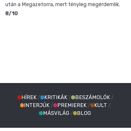
után a Megazetorra, mert tényleg megérdemlik.
8/10
HÍREK
/
KRITIKÁK
/
BESZÁMOLÓK
/
INTERJÚK
/
PREMIEREK
/
KULT
/
MÁSVILÁG
/
BLOG