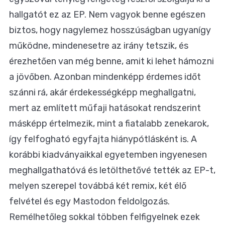
hallgatót ez az EP. Nem vagyok benne egészen
biztos, hogy nagylemez hosszúságban ugyanígy
működne, mindenesetre az irány tetszik, és
érezhetően van még benne, amit ki lehet hámozni
a jövőben. Azonban mindenképp érdemes időt
szánni rá, akár érdekességképp meghallgatni,
mert az említett műfaji hatásokat rendszerint
másképp értelmezik, mint a fiatalabb zenekarok,
így felfogható egyfajta hiánypótlásként is. A
korábbi kiadványaikkal egyetemben ingyenesen
meghallgathatóvá és letölthetővé tették az EP-t,
melyen szerepel továbbá két remix, két élő
felvétel és egy Mastodon feldolgozás.
Remélhetőleg sokkal többen felfigyelnek ezek