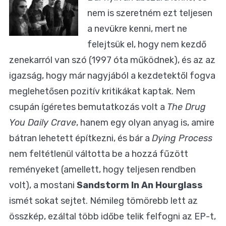
nem is szeretném ezt teljesen
a nevükre kenni, mert ne
felejtsük el, hogy nem kezdő
zenekarról van szó (1997 óta működnek), és az az
igazság, hogy már nagyjából a kezdetektől fogva
meglehetősen pozitív kritikákat kaptak. Nem
csupán ígéretes bemutatkozás volt a
The Drug
You Daily Crave
, hanem egy olyan anyag is, amire
bátran lehetett építkezni, és bár a
Dying Process
nem feltétlenül váltotta be a hozzá fűzött
reményeket (amellett, hogy teljesen rendben
volt), a mostani
Sandstorm In An Hourglass
ismét sokat sejtet. Némileg tömörebb lett az
összkép, ezáltal több időbe telik felfogni az EP-t,