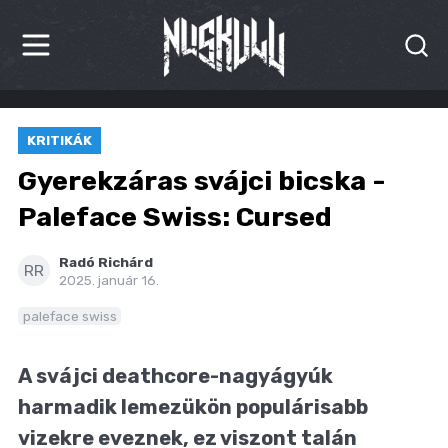
HÍREK
KRITIKÁK
KRITIKÁK
Gyerekzáras svájci bicska -
BESZÁMOLÓK
Paleface Swiss: Cursed
INTERJÚK
Radó Richárd
RR
2025. január 16.
PREMIEREK
paleface swiss
KULT
A svájci deathcore-nagyágyúk
MÁSVILÁG
harmadik lemezükön populárisabb
BLOG
vizekre eveznek, ez viszont talán