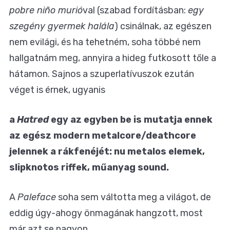
pobre niño murió
val (szabad fordításban:
egy
szegény gyermek halála
) csinálnak, az egészen
nem evilági, és ha tehetném, soha többé nem
hallgatnám meg, annyira a hideg futkosott tőle a
hátamon. Sajnos a szuperlatívuszok ezután
véget is érnek, ugyanis
a
Hatred
egy az egyben be is mutatja ennek
az egész modern metalcore/deathcore
jelennek a rákfenéjét: nu metalos elemek,
slipknotos riffek, műanyag sound.
A
Paleface
soha sem váltotta meg a világot, de
eddig úgy-ahogy önmagának hangzott, most
már azt se nagyon.