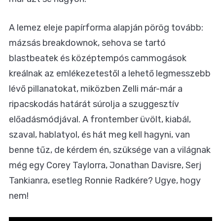
A lemez eleje papírforma alapján pörög tovább:
mázsás breakdownok, sehova se tartó
blastbeatek és középtempós cammogások
kreálnak az emlékezetestől a lehető legmesszebb
lévő pillanatokat, miközben Zelli már-már a
ripacskodás határát súrolja a szuggesztív
előadásmódjával. A frontember üvölt, kiabál,
szaval, hablatyol, és hát meg kell hagyni, van
benne tűz, de kérdem én, szüksége van a világnak
még egy Corey Taylorra, Jonathan Davisre, Serj
Tankianra, esetleg Ronnie Radkére? Ugye, hogy
nem!