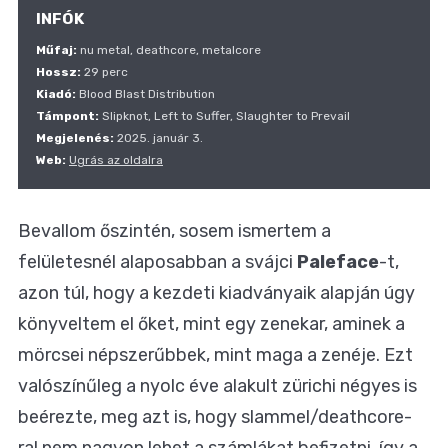
INFÓK
Műfaj:
nu metal, deathcore, metalcore
Hossz:
29 perc
Kiadó:
Blood Blast Distribution
Támpont:
Slipknot, Left to Suffer, Slaughter to Prevail
Megjelenés:
2025. január 3.
Web:
Ugrás az oldalra
Bevallom őszintén, sosem ismertem a
felületesnél alaposabban a svájci
Paleface
-t,
azon túl, hogy a kezdeti kiadványaik alapján úgy
könyveltem el őket, mint egy zenekar, aminek a
mörcsei népszerűbbek, mint maga a zenéje. Ezt
valószínűleg a nyolc éve alakult zürichi négyes is
beérezte, meg azt is, hogy slammel/deathcore-
ral nem nagyon lehet a számlákat befizetni, így a