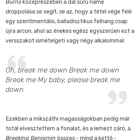
Burns
középrészében a dal sűrű name
droppolása se segít, se az, hogy a tétel vége felé
egy szentimentális, balladisztikus felhang csap
újra arcon, ahol az énekes egész egyszerűen ezt a
versszakot ismételgeti vagy négy alkalommal:
Oh, break me down Break me down
Break me My baby, please break me
down
Ezekben a mikszáthi magasságokban pedig már
totál elvesztettem a fonalat, és a lemezt záró, a
Breaking Benjamin
összes - mind a kettő -