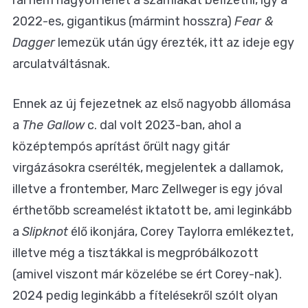
2022-es, gigantikus (mármint hosszra)
Fear &
Dagger
lemezük után úgy érezték, itt az ideje egy
arculatváltásnak.
Ennek az új fejezetnek az első nagyobb állomása
a
The Gallow
c. dal volt 2023-ban, ahol a
középtempós aprítást őrült nagy gitár
virgázásokra cserélték, megjelentek a dallamok,
illetve a frontember, Marc Zellweger is egy jóval
érthetőbb screamelést iktatott be, ami leginkább
a
Slipknot
élő ikonjára, Corey Taylorra emlékeztet,
illetve még a tisztákkal is megpróbálkozott
(amivel viszont már közelébe se ért Corey-nak).
2024 pedig leginkább a fítelésekről szólt olyan