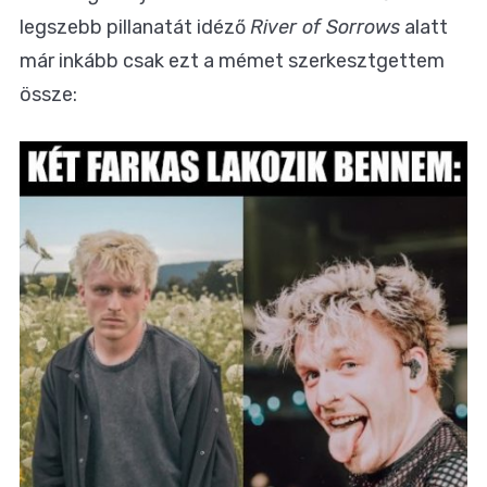
legszebb pillanatát idéző
River of Sorrows
alatt
már inkább csak ezt a mémet szerkesztgettem
össze: