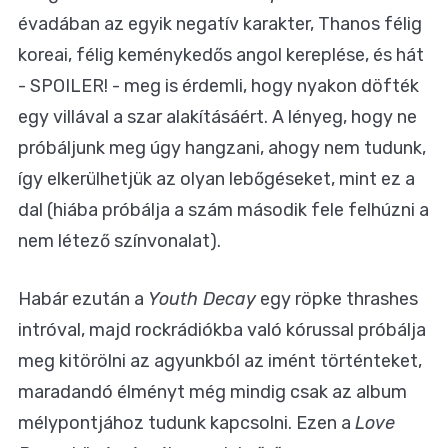
évadában az egyik negatív karakter, Thanos félig
koreai, félig keménykedős angol kereplése, és hát
- SPOILER! - meg is érdemli, hogy nyakon döfték
egy villával a szar alakításáért. A lényeg, hogy ne
próbáljunk meg úgy hangzani, ahogy nem tudunk,
így elkerülhetjük az olyan lebőgéseket, mint ez a
dal (hiába próbálja a szám második fele felhúzni a
nem létező színvonalat).
Habár ezután a
Youth Decay
egy röpke thrashes
intróval, majd rockrádiókba való kórussal próbálja
meg kitörölni az agyunkból az imént történteket,
maradandó élményt még mindig csak az album
mélypontjához tudunk kapcsolni. Ezen a
Love