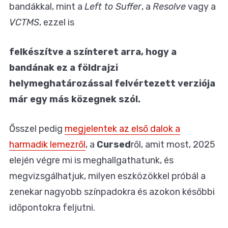
bandákkal, mint a
Left to Suffer
, a
Resolve
vagy a
VCTMS
, ezzel is
felkészítve a színteret arra, hogy a
bandának ez a földrajzi
helymeghatározással felvértezett verziója
már egy más közegnek szól.
Ősszel pedig
megjelentek az első dalok a
harmadik lemezről
, a
Cursed
ről, amit most, 2025
elején végre mi is meghallgathatunk, és
megvizsgálhatjuk, milyen eszközökkel próbál a
zenekar nagyobb színpadokra és azokon későbbi
időpontokra feljutni.