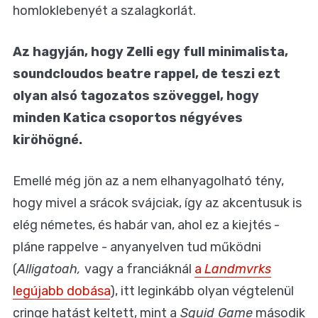
homloklebenyét a szalagkorlát.
Az hagyján, hogy Zelli egy full minimalista,
soundcloudos beatre rappel, de teszi ezt
olyan alsó tagozatos szöveggel, hogy
minden Katica csoportos négyéves
kiröhögné.
Emellé még jön az a nem elhanyagolható tény,
hogy mivel a srácok svájciak, így az akcentusuk is
elég németes, és habár van, ahol ez a kiejtés -
pláne rappelve - anyanyelven tud működni
(
Alligatoah,
vagy a franciáknál
a
Landmvrks
legújabb dobása
), itt leginkább olyan végtelenül
cringe hatást keltett, mint a
Squid Game
második