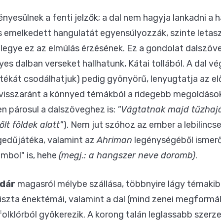
ényesülnek a fenti jelzők; a dal nem hagyja lankadni a h
s emelkedett hangulatát egyensúlyozzák, szinte letasz
legye ez az elmúlás érzésének. Ez a gondolat dalszöv
es dalban verseket hallhatunk, Kátai tollából. A dal vé
tékát csodálhatjuk) pedig gyönyörű, lenyugtatja az el
visszaránt a könnyed témákból a ridegebb megoldásokk
ően párosul a dalszöveghez is:
"Vágtatnak majd tűzhajáb
őlt földek alatt"
). Nem jut szóhoz az ember a lebilincse
edűjátéka, valamint az
Ahriman
legénységéből ismer
mbol" is, hehe
(megj.: a hangszer neve doromb)
.
dár
magasról mélybe szállása, többnyire lágy témaki
iszta énektémái, valamint a dal (mind zenei megformál
folklórból gyökerezik. A korong talán leglassabb szer