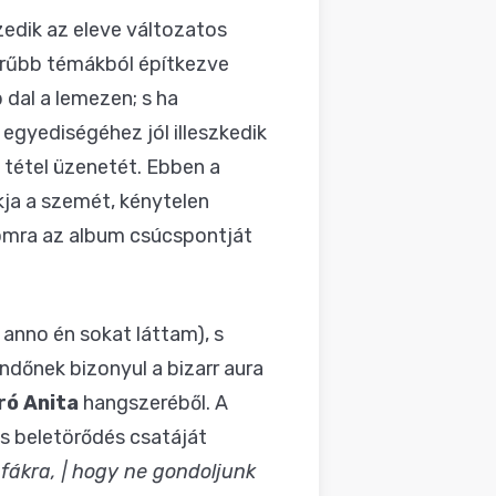
zedik az eleve változatos
zerűbb témákból építkezve
dal a lemezen; s ha
gyediségéhez jól illeszkedik
 tétel üzenetét. Ebben a
kja a szemét, kénytelen
momra az album csúcspontját
s anno én sokat láttam), s
ndőnek bizonyul a bizarr aura
ró Anita
hangszeréből. A
s beletörődés csatáját
s fákra, | hogy ne gondoljunk