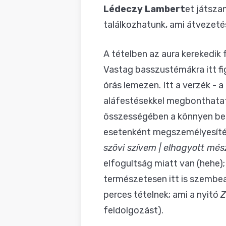
Lédeczy Lambert
et játsza
találkozhatunk, ami átvezeté
A tételben az aura kerekedik 
Vastag basszustémákra itt fi
órás lemezen. Itt a verzék -
aláfestésekkel megbonthatatl
összességében a könnyen befo
esetenként megszemélyesíté
szövi szívem | elhagyott mé
elfogultság miatt van (hehe);
természetesen itt is szembeak
perces tételnek; ami a nyitó
Z
feldolgozást).