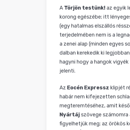
A
Törjön testünk!
az egyik l
korong egészébe; itt lényege
(egy hatalmas elszállós réssz
terjedelmében nem is a legna
a zenei alap (minden egyes s
dalban kerekedik ki legjobba
hagyni hogy a hangok vigyék 
jelenti.
Az
Eocén Expressz
klipjét 
habár nem kifejezetten schla
megteremtéséhez, amit későb
Nyártáj
szövege számomra a 
figyelhetjük meg; az örökös k