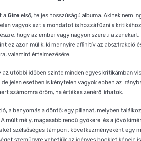
t a
Gire
első, teljes hosszúságú albuma. Akinek nem in
elen vagyok ezt a mondatot is hozzáfűzni a kritikához
szre, hogy az ember vagy nagyon szereti a zenekart, 
t ez azon múlik, ki mennyire affinitív az absztrakció 
a, valamint értelmezésére.
y az utóbbi időben szinte minden egyes kritikámban v
 de jelen esetben is kénytelen vagyok ebben az irányban
ert számomra öröm, ha értékes zenéről írhatok.
ó, a benyomás a döntő; egy pillanat, melyben találkozi
A múlt mély, magasabb rendű gyökerei és a jövő kimért
tve a két szélsőséges támpont következményeként egy
bséget szemügyre vehetjük az igényes booklet képein 