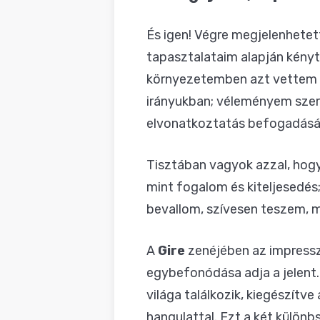
BLOG
És igen! Végre megjelenhetet
tapasztalataim alapján kényt
környezetemben azt vettem é
irányukban; véleményem szerin
elvonatkoztatás befogadásár
Tisztában vagyok azzal, hog
mint fogalom és kiteljesedés;
bevallom, szívesen teszem, m
A
Gire
zenéjében az impresszi
egybefonódása adja a jelent. 
világa találkozik, kiegészí
hangulattal. Ezt a két külön