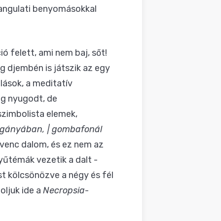
 hangulati benyomásokkal
ó felett, ami nem baj, sőt!
g djembén is játszik az egy
lások, a meditatív
ig nyugodt, de
szimbolista elemek,
gányában, | gombafonál
venc dalom, és ez nem az
yűtémák vezetik a dalt -
st kölcsönözve a négy és fél
oljuk ide a
Necropsia
-