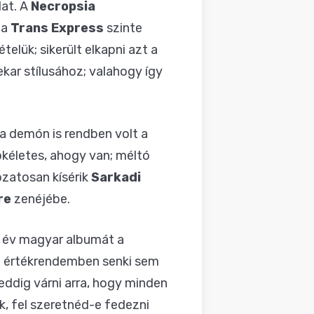
lat. A
Necropsia
 a
Trans Express
szinte
elük; sikerült elkapni azt a
ekar stílusához; valahogy így
 a demón is rendben volt a
ökéletes, ahogy van; méltó
ozatosan kísérik
Sarkadi
re
zenéjébe.
z év magyar albumát a
 én értékrendemben senki sem
ddig várni arra, hogy minden
ik, fel szeretnéd-e fedezni