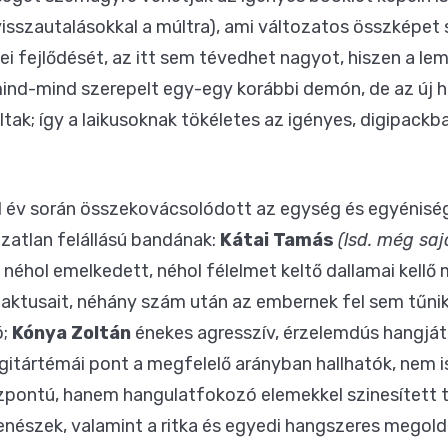
visszautalásokkal a múltra), ami változatos összképet s
ei fejlődését, az itt sem tévedhet nagyot, hiszen a lem
mind-mind szerepelt egy-egy korábbi demón, de az új 
ak; így a laikusoknak tökéletes az igényes, digipackb
11 év során összekovácsolódott az egység és egyéniség
ozatlan felállású bandának:
Kátai Tamás
(lsd. még saj
 néhol emelkedett, néhol félelmet keltő dallamai kell
taktusait, néhány szám után az embernek fel sem tűn
ó;
Kónya Zoltán
énekes agresszív, érzelemdús hangját
gitártémái pont a megfelelő arányban hallhatók, nem is 
özpontú, hanem hangulatfokozó elemekkel szinesített 
nészek, valamint a ritka és egyedi hangszeres megold