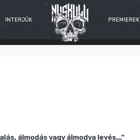
INTERJÚK
PREMIEREK
talás, álmodás vagy álmodva levés..."