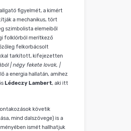
allgató figyelmét, a kimért
ítják a mechanikus, tört
eg szimbolista elemeiből
gi folklórból merítkező
őzőleg felkorbácsolt
al tarkított, kifejezetten
ól | négy fekete lovak, |
lő a energia hallatán, amihez
ős
Lédeczy Lambert
, aki itt
bontakozások követik
ása, mind dalszövege) is a
zeményében ismét hallhatjuk