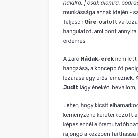
halálra, | csak álomra, sodrás
munkássága annak idején - s
teljesen
Gire
-osított változa
hangulatot, ami pont annyira 
érdemes.
A záró
Nádak, erek
nem lett 
hangzása, a koncepciót pedig 
lezárása egy erős lemeznek. K
Judit
lágy énekét, bevallom,
Lehet, hogy kicsit elhamark
keményzene keretei között 
képes ennél előremutatóbbat,
rajongó a kezében tarthassa 