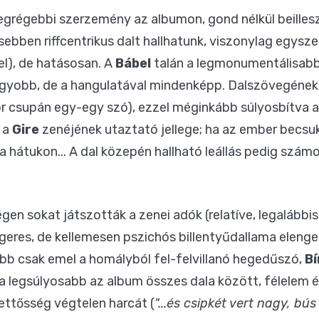
egrégebbi szerzemény az albumon, gond nélkül beilles
sebben riffcentrikus dalt hallhatunk, viszonylag egys
el), de hatásosan. A
Bábel
talán a legmonumentálisabb 
gyobb, de a hangulatával mindenképp. Dalszövegének e
or csupán egy-egy szó), ezzel méginkább súlyosbítva a
n a
Gire
zenéjének utaztató jellege; ha az ember becsu
a hátukon... A dal közepén hallható leállás pedig szá
régen sokat játszották a zenei adók (relatíve, legalábbi
geres, de kellemesen pszichós billentyűdallama elenge
b csak emel a homályból fel-felvillanó hegedűszó,
Bí
legsúlyosabb az album összes dala között, félelem é
ettősség végtelen harcát (
"...és csipkét vert nagy, bú