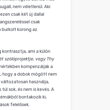
ugall, nem véletlenül. Aki
ezen csak két új dallal
hangszereléssel csak
a burkolt korong az
 kontrasztja, ami a külön
át szólóprojektje, vagy Thy
ő mértékben kompenzálják a
ik, hogy a dobok mögött nem
 változatosan használja,
túl sok, és nem is kevés. A
témákból bontakozik ki,
ások felelősek.