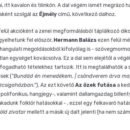
ni, itt kavalon és tilinkón. A dal végém ismét megrázó
sként szolgál az
Éjmély
című, következő dalhoz.
felül akcióként a zenei megformálásból táplálkozó dikci
gyelhetunk fel először,
Hermann Balázs
ezen felül mé
 a hangulati megoldásokból kifolyólag is - szövegmormo
an egységet kovácsolva. Ez a dal sem elejétől a végé
gadható tételekhez tartozik. Itt is megtalálhatók a 
sek (
"Bundád én menedékem, | csöndverem árva ma
szcsigaházban."
). Az ezt követő
Az őzek futása
a ked
 polifonikus, hangjegy-, valamint dallamgazdag billent
adunk folklór hatásokkal - , ezzel egy felkavaró hatá
öld zivatar
mellett a másik új dalt jelenti (ha nem szám