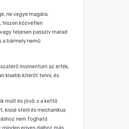
ge, ne vegye magára;
, hiszen közvetlen
vagy teljesen passzív marad
és a bármely nemű
isszatérő momentum az érték,
 kisebb kitérőt tenni, és
k múlt és jövő: s a kettő
, kissé steril és mechanikus
 máshoz nem fogható
is; minden egyes dalhoz más