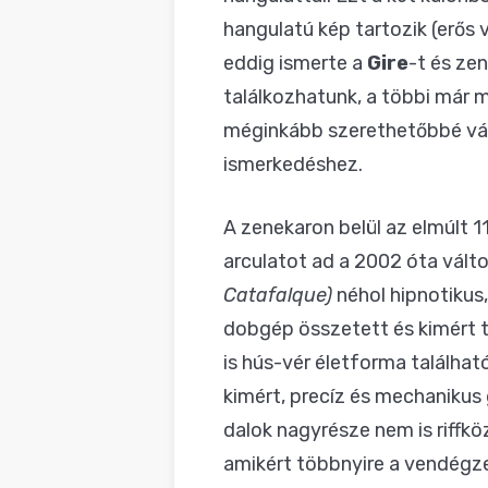
hangulatú kép tartozik (erős 
eddig ismerte a
Gire
-t és zen
találkozhatunk, a többi már 
méginkább szerethetőbbé vált
ismerkedéshez.
A zenekaron belül az elmúlt 
arculatot ad a 2002 óta vált
Catafalque)
néhol hipnotikus,
dobgép összetett és kimért 
is hús-vér életforma találhat
kimért, precíz és mechanikus 
dalok nagyrésze nem is riffk
amikért többnyire a vendégze