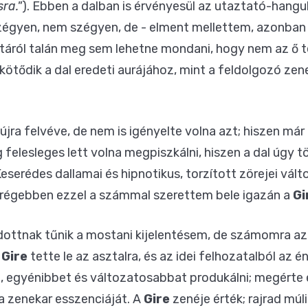
ra."
). Ebben a dalban is érvényesül az utaztató-hangu
zégyen, nem szégyen, de - elment mellettem, azonban
táról talán meg sem lehetne mondani, hogy nem az ő tét
kötődik a dal eredeti aurájához, mint a feldolgozó zen
újra felvéve, de nem is igényelte volna azt; hiszen már
felesleges lett volna megpiszkálni, hiszen a dal úgy t
eserédes dallamai és hipnotikus, torzított zörejei vált
 régebben ezzel a számmal szerettem bele igazán a
Gi
odottnak tűnik a mostani kijelentésem, de számomra a
a
Gire
tette le az asztalra, és az idei felhozatalból az
 egyénibbet és változatosabbat produkálni; megérte e
a zenekar esszenciáját. A
Gire
zenéje érték; rajrad múl