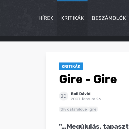
HÍREK
KRITIKÁK
BESZÁMOLÓK
HÍREK
KRITIKÁK
KRITIKÁK
BESZÁMOLÓK
Gire - Gire
INTERJÚK
Bali Dávid
PREMIEREK
BD
2007. február 26.
KULT
thy catafalque
gire
MÁSVILÁG
"...Megújulás, tapasz