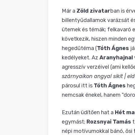
Már a
Zöld zivatar
ban is érv
billentyűdallamok varázsát é
ütemek és témák; felkavaró e
következik, hiszen minden egy
hegedűtéma (
Tóth Ágnes
já
kedélyeket. Az
Aranyhajnal
agresszív verzéivel (ami kell
szárnyaikon angyal sikít | eld
párosul itt is
Tóth Ágnes
heg
nemcsak énekel, hanem "doro
Ezután üdítően hat a
Hét ma
egymást;
Rozsnyai Tamás
t
népi motívumokkal bánó, ősi 