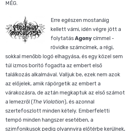
MÉG.
Erre egészen mostanáig
kellett várni, idén végre jött a
folytatás
Agony
címmel -
rövidke számcímek, a régi,
sokkal menőbb logó elhagyása, és egy közel sem
túl izmos borító fogadta az embert első
találkozás alkalmával. Valljuk be, ezek nem azok
az előjelek, amik rápörgetik az embert a
várakozásra, de aztán megkaptuk az első számot
a lemezről (
The Violation
), és azonnal
szertefoszlott minden kétely. Emberfeletti
tempó minden hangszer esetében, a
szimfonikusok pedig olyannyira előtérbe kerülnek,