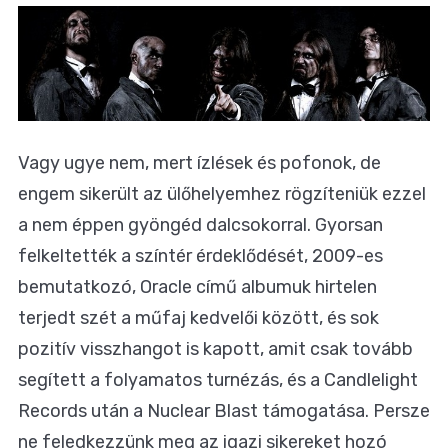
Vagy ugye nem, mert ízlések és pofonok, de
engem sikerült az ülőhelyemhez rögzíteniük ezzel
a nem éppen gyöngéd dalcsokorral. Gyorsan
felkeltették a színtér érdeklődését, 2009-es
bemutatkozó, Oracle című albumuk hirtelen
terjedt szét a műfaj kedvelői között, és sok
pozitív visszhangot is kapott, amit csak tovább
segített a folyamatos turnézás, és a Candlelight
Records után a Nuclear Blast támogatása. Persze
ne feledkezzünk meg az igazi sikereket hozó