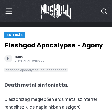
HÍREK
KRITIKÁK
KRITIKÁK
Fleshgod Apocalypse - Agony
BESZÁMOLÓK
nándi
N
2011. augusztus 27.
INTERJÚK
fleshgod apocalypse
hour of penance
PREMIEREK
Death metal sinfonietta.
KULT
MÁSVILÁG
Olaszország meglepően erős metál színtérrel
rendelkezik, de napjainkban a szigorú
BLOG