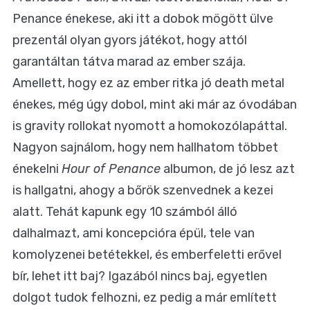
Penance énekese, aki itt a dobok mögött ülve
prezentál olyan gyors játékot, hogy attól
garantáltan tátva marad az ember szája.
Amellett, hogy ez az ember ritka jó death metal
énekes, még úgy dobol, mint aki már az óvodában
is gravity rollokat nyomott a homokozólapáttal.
Nagyon sajnálom, hogy nem hallhatom többet
énekelni
Hour of Penance
albumon, de jó lesz azt
is hallgatni, ahogy a bőrök szenvednek a kezei
alatt. Tehát kapunk egy 10 számból álló
dalhalmazt, ami koncepcióra épül, tele van
komolyzenei betétekkel, és emberfeletti erővel
bír, lehet itt baj? Igazából nincs baj, egyetlen
dolgot tudok felhozni, ez pedig a már említett