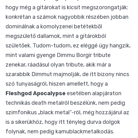
hogy még a gitárokat is kicsit megszorongatják:
konkrétan a számok nagyobbik részében jobban
dominálnak a komolyzenei betétekből
megszülető dallamok, mint a gitárokból
születőek. Tudom-tudom, ez eléggé úgy hangzik,
mint valami gyenge Dimmu Borgir tribute
zenekar, ráadásul olyan tribute, akik már a
szarabbik Dimmut majmolják, de itt bizony nincs
szó tunyaságról, hiszen amellett, hogy a
Fleshgod Apocalypse
esetében alapjáraton
technikás death metalról beszélünk, nem pedig
szimfonikus „black metal”-ról, még hozzájárul az
is a sikerükhöz, hogy itt tényleg durva dolgok
folynak, nem pedig kamublackmetalkodás.