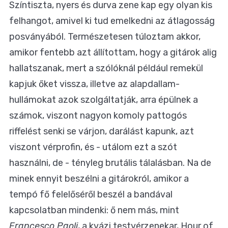
Színtiszta, nyers és durva zene kap egy olyan kis
felhangot, amivel ki tud emelkedni az átlagosság
posványából. Természetesen túloztam akkor,
amikor fentebb azt állítottam, hogy a gitárok alig
hallatszanak, mert a szólóknál például remekül
kapjuk őket vissza, illetve az alapdallam-
hullámokat azok szolgáltatják, arra épülnek a
számok, viszont nagyon komoly pattogós
riffelést senki se várjon, darálást kapunk, azt
viszont vérprofin, és - utálom ezt a szót
használni, de - tényleg brutális tálalásban. Na de
minek ennyit beszélni a gitárokról, amikor a
tempó fő felelőséről beszél a bandával
kapcsolatban mindenki: ő nem más, mint
Francesco Paoli
, a kvázi testvérzenekar, Hour of