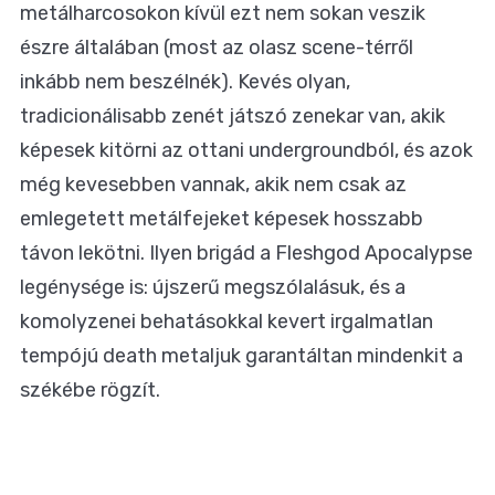
metálharcosokon kívül ezt nem sokan veszik
észre általában (most az olasz scene-térről
inkább nem beszélnék). Kevés olyan,
tradicionálisabb zenét játszó zenekar van, akik
képesek kitörni az ottani undergroundból, és azok
még kevesebben vannak, akik nem csak az
emlegetett metálfejeket képesek hosszabb
távon lekötni. Ilyen brigád a Fleshgod Apocalypse
legénysége is: újszerű megszólalásuk, és a
komolyzenei behatásokkal kevert irgalmatlan
tempójú death metaljuk garantáltan mindenkit a
székébe rögzít.