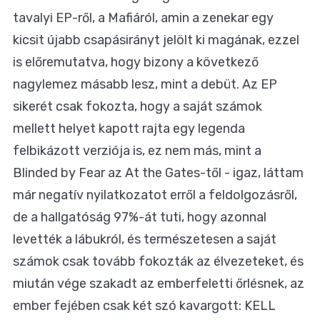
tavalyi EP-ről, a Mafiáról, amin a zenekar egy
kicsit újabb csapásirányt jelölt ki magának, ezzel
is előremutatva, hogy bizony a következő
nagylemez másabb lesz, mint a debüt. Az EP
sikerét csak fokozta, hogy a saját számok
mellett helyet kapott rajta egy legenda
felbikázott verziója is, ez nem más, mint a
Blinded by Fear az At the Gates-től - igaz, láttam
már negatív nyilatkozatot erről a feldolgozásről,
de a hallgatóság 97%-át tuti, hogy azonnal
levették a lábukról, és természetesen a saját
számok csak tovább fokozták az élvezeteket, és
miután vége szakadt az emberfeletti őrlésnek, az
ember fejében csak két szó kavargott: KELL